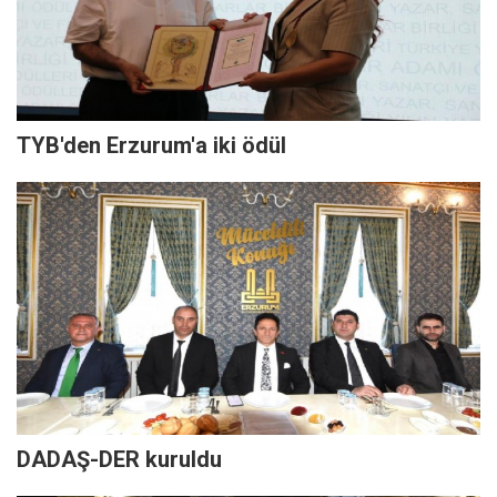
TYB'den Erzurum'a iki ödül
DADAŞ-DER kuruldu