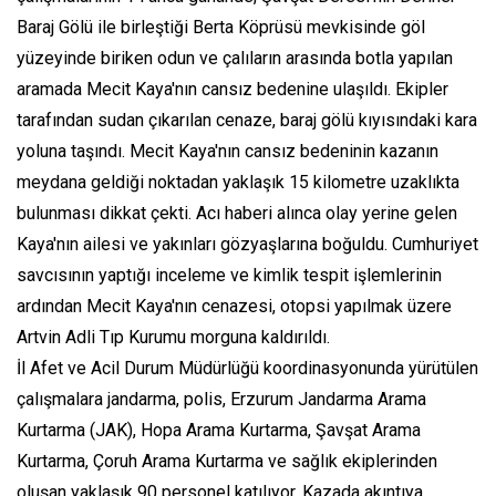
Baraj Gölü ile birleştiği Berta Köprüsü mevkisinde göl
yüzeyinde biriken odun ve çalıların arasında botla yapılan
aramada Mecit Kaya'nın cansız bedenine ulaşıldı. Ekipler
tarafından sudan çıkarılan cenaze, baraj gölü kıyısındaki kara
yoluna taşındı. Mecit Kaya'nın cansız bedeninin kazanın
meydana geldiği noktadan yaklaşık 15 kilometre uzaklıkta
bulunması dikkat çekti. Acı haberi alınca olay yerine gelen
Kaya'nın ailesi ve yakınları gözyaşlarına boğuldu. Cumhuriyet
savcısının yaptığı inceleme ve kimlik tespit işlemlerinin
ardından Mecit Kaya'nın cenazesi, otopsi yapılmak üzere
Artvin Adli Tıp Kurumu morguna kaldırıldı.
İl Afet ve Acil Durum Müdürlüğü koordinasyonunda yürütülen
çalışmalara jandarma, polis, Erzurum Jandarma Arama
Kurtarma (JAK), Hopa Arama Kurtarma, Şavşat Arama
Kurtarma, Çoruh Arama Kurtarma ve sağlık ekiplerinden
oluşan yaklaşık 90 personel katılıyor. Kazada akıntıya