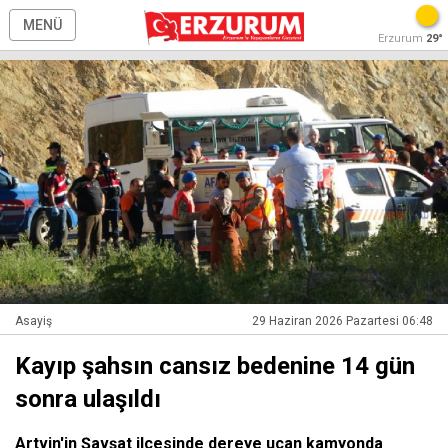
MENÜ
Erzurum
29°
Asayiş
29 Haziran 2026 Pazartesi 06:48
Kayıp şahsın cansız bedenine 14 gün
sonra ulaşıldı
Artvin'in Şavşat ilçesinde dereye uçan kamyonda