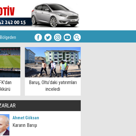
Bölgeden
FK'dan
Baruş, Oltu’daki yatırımları
kkürü
inceledi
ZARLAR
Ahmet Göksan
Kararın Barışı