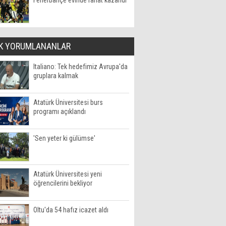
Fenerbahçe evinde rahat kazandı
K YORUMLANANLAR
Italiano: Tek hedefimiz Avrupa'da
gruplara kalmak
Atatürk Üniversitesi burs
programı açıklandı
'Sen yeter ki gülümse'
Atatürk Üniversitesi yeni
öğrencilerini bekliyor
Oltu'da 54 hafız icazet aldı