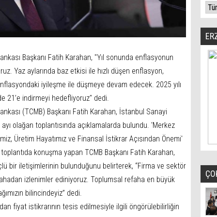
ER
ankası Başkanı Fatih Karahan, "Yıl sonunda enflasyonun
uz. Yaz aylarında baz etkisi ile hızlı düşen enflasyon,
flasyondaki iyileşme ile düşmeye devam edecek. 2025 yılı
 21’e indirmeyi hedefliyoruz" dedi.
ankası (TCMB) Başkanı Fatih Karahan, İstanbul Sanayi
m ayı olağan toplantısında açıklamalarda bulundu. 'Merkez
imiz, Üretim Hayatımız ve Finansal İstikrar Açısından Önemi'
 toplantıda konuşma yapan TCMB Başkanı Fatih Karahan,
ü bir iletişimlerinin bulunduğunu belirterek, “Firma ve sektör
ÇO
 sahadan izlenimler ediniyoruz. Toplumsal refaha en büyük
ağımızın bilincindeyiz” dedi.
fiyat istikrarının tesis edilmesiyle ilgili öngörülebilirliğin