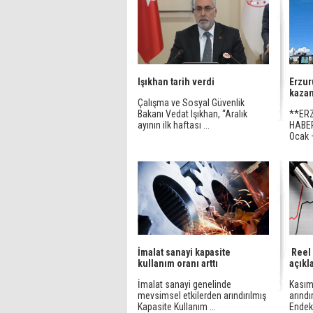
Işıkhan tarih verdi
Erzur
kaza
Çalışma ve Sosyal Güvenlik
Bakanı Vedat Işıkhan, “Aralık
**ER
ayının ilk haftası ...
HABER
Ocak –
İmalat sanayi kapasite
Reel
kullanım oranı arttı
açıkl
İmalat sanayi genelinde
Kasım
mevsimsel etkilerden arındırılmış
arınd
Kapasite Kullanım ...
Endeks