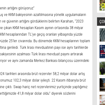
üvenin artığını görüyoruz"
uruş ve KKM bakiyesinin azaltılmasına yönelik uygulamaların
inin ve güvenin artığını gördüklerini belirten Karahan, "2023
ÇO
ne çıkan KKM hesapları Kasım ayının ortasında 38 milyar
KKM hesaplarından TL’ye geçiş oranları yılbaşında yüzde
yüzde 25’ler civarında. Bu dönemde KKM hesaplarının toplam
ına geriledi. Türk lirası mevduatının payı ise aynı tarihlerde
akiyesinin azalması Türk lirası mevduat payını artırarak
riyor ve aynı zamanda Merkez Bankası bilançosu üzerindeki
 tarihleri arasında brüt rezervler 58,2 milyar dolar artış
numuz 102,3 milyar dolar iyileşti. 22 Kasım itibarıyla brüt
ne çıktı. Swap hariç net rezervlerimiz yurtiçinde yaptığımız
l ettiğimizde 41,8 milyar dolar oldu" diyerek sözlerini