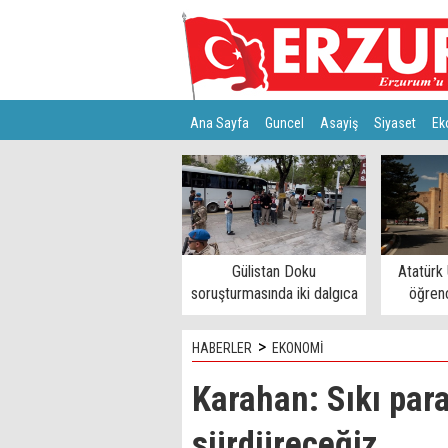
Ana Sayfa
Guncel
Asayiş
Siyaset
Ek
Türkiye
Teknoloji
Gülistan Doku
Atatürk 
soruşturmasında iki dalgıca
öğrenc
tutuklama
>
HABERLER
EKONOMİ
Karahan: Sıkı par
sürdüreceğiz