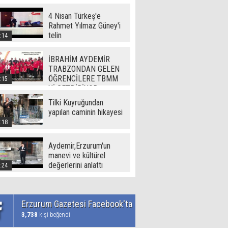
(720p)
4 Nisan Türkeş'e
Rahmet Yılmaz Güney'i
telin
:14
İBRAHİM AYDEMİR
TRABZONDAN GELEN
ÖĞRENCİLERE TBMM
:15
Yİ GEZDİRİYOR
Tilki Kuyruğundan
yapılan caminin hikayesi
:18
Aydemir,Erzurum'un
manevi ve kültürel
değerlerini anlattı
:24
Erzurum Gazetesi Facebook'ta
3,738
kişi beğendi