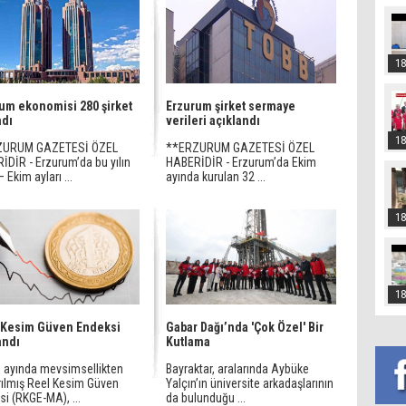
18
um ekonomisi 280 şirket
Erzurum şirket sermaye
ndı
verileri açıklandı
18
ZURUM GAZETESİ ÖZEL
**ERZURUM GAZETESİ ÖZEL
İDİR - Erzurum’da bu yılın
HABERİDİR - Erzurum’da Ekim
 Ekim ayları ...
ayında kurulan 32 ...
18
18
 Kesim Güven Endeksi
Gabar Dağı’nda 'Çok Özel' Bir
andı
Kutlama
 ayında mevsimsellikten
Bayraktar, aralarında Aybüke
ırılmış Reel Kesim Güven
Yalçın’ın üniversite arkadaşlarının
i (RKGE-MA), ...
da bulunduğu ...