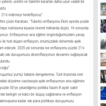
 yatırım, üretim ve tüketim kararları daha uzun vadeli bir
uştu.
 21’e indirmeyi hedefliyoruz"
ltını çizen Karahan, "Tüketici enflasyonu Ekim ayında yüzde
i tepe noktasına kıyasla önemli miktarda düştü. Yıl sonunda
iyoruz. Enflasyonun ana eğilimi öngördüğümüzden yavaş
isi ile hızlı düşen enflasyon, önümüzdeki dönemde aylık
am edecek. 2025 yılı sonunda ise enflasyonu yüzde 21’e
ızdaki sıkı duruşumuzu dezenflasyonun devamını sağlayacak
ulundu.
eceğiz"
uruşumuz yurtiçi talepte dengelenme, Türk lirasında reel
deki düzelme vasıtasıyla aylık enflasyonun ana eğilimini
de 50’ye çıkardığımız politika faizini 8 aydır sabit
nde belirgin ve kalıcı bir düşüş sağlanana ve enflasyon
yakınsayana kadar sıkı para politikası duruşumuzu