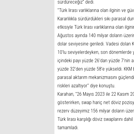
sürdüreceğiz" dedi.
"Türk lirası varlıklarına olan ilginin ve g
Kararlılıkla sürdürdükleri sıkı parasal d
etkisiyle Türk lirası varlıklarına olan ilg
Ağustos ayında 140 milyar doların üzeri
dolar seviyesine geriledi. Vadesi dolan 
10’lu seviyelerdeyken, son dönemlerde 
içindeki payı yüzde 26’dan yüzde 7’nin alt
yüzde 32’den yüzde 58’e yükseldi. KKM b
parasal aktarım mekanizmasını güçlendi
riskleri azaltıyor" diye konuştu.
Karahan, "26 Mayıs 2023 ile 22 Kasım 2024
gösterirken, swap hariç net döviz pozisyo
rezerv düzeyimiz 156 milyar doların üzeri
Türk lirası karşılığı döviz swaplarını dahi
tamamladı.