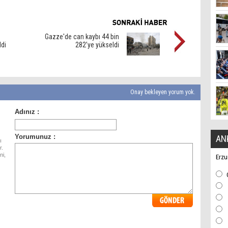
Gazze'de can kaybı 44 bin
ldi
282’ye yükseldi
Onay bekleyen yorum yok.
AN
ı
r.
ni,
Erzu