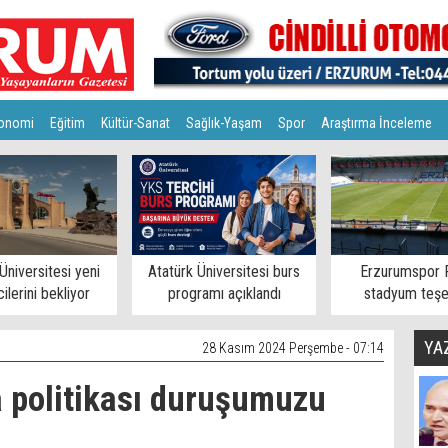
onomi
Eğitim
Kültür-Sanat
Sağlık-Yaşam
Spor
Araştırma İnceleme
Üniversitesi yeni
Atatürk Üniversitesi burs
Erzurumspor 
ilerini bekliyor
programı açıklandı
stadyum teşe
YA
28 Kasım 2024 Perşembe - 07:14
a politikası duruşumuzu