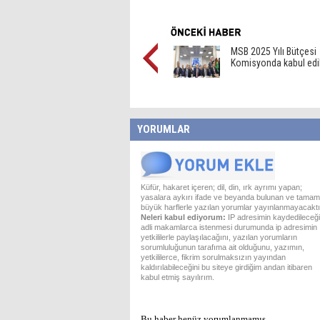
MSB 2025 Yılı Bütçesi
Komisyonda kabul edi
YORUMLAR
Küfür, hakaret içeren; dil, din, ırk ayrımı yapan;
yasalara aykırı ifade ve beyanda bulunan ve tamam
büyük harflerle yazılan yorumlar yayınlanmayacaktı
Neleri kabul ediyorum:
IP adresimin kaydedileceği
adli makamlarca istenmesi durumunda ip adresimin
yetkililerle paylaşılacağını, yazılan yorumların
sorumluluğunun tarafıma ait olduğunu, yazımın,
yetkililerce, fikrim sorulmaksızın yayından
kaldırılabileceğini bu siteye girdiğim andan itibaren
kabul etmiş sayılırım.
Bu haber henüz yorumlanmamış...