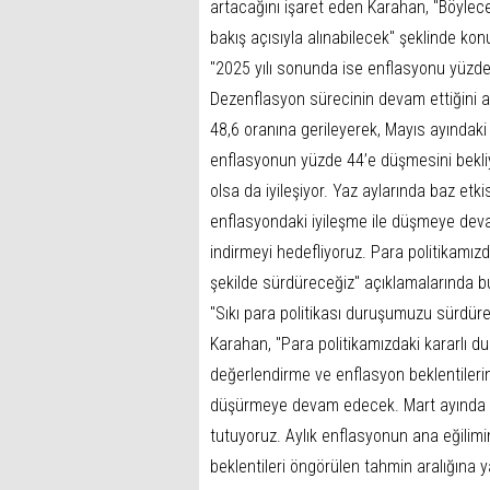
artacağını işaret eden Karahan, "Böylece
bakış açısıyla alınabilecek" şeklinde kon
"2025 yılı sonunda ise enflasyonu yüzde
Dezenflasyon sürecinin devam ettiğini a
48,6 oranına gerileyerek, Mayıs ayındak
enflasyonun yüzde 44’e düşmesini bekl
olsa da iyileşiyor. Yaz aylarında baz etk
enflasyondaki iyileşme ile düşmeye dev
indirmeyi hedefliyoruz. Para politikam
şekilde sürdüreceğiz" açıklamalarında b
"Sıkı para politikası duruşumuzu sürdür
Karahan, "Para politikamızdaki kararlı d
değerlendirme ve enflasyon beklentilerin
düşürmeye devam edecek. Mart ayında yüz
tutuyoruz. Aylık enflasyonun ana eğilimi
beklentileri öngörülen tahmin aralığına 