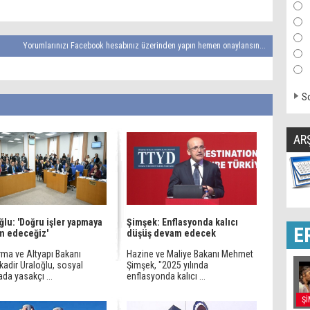
Yorumlarınızı Facebook hesabınız üzerinden yapın hemen onaylansın...
So
AR
ğlu: 'Doğru işler yapmaya
Şimşek: Enflasyonda kalıcı
E
m edeceğiz'
düşüş devam edecek
rma ve Altyapı Bakanı
Hazine ve Maliye Bakanı Mehmet
kadir Uraloğlu, sosyal
Şimşek, "2025 yılında
da yasakçı ...
enflasyonda kalıcı ...
Şİ