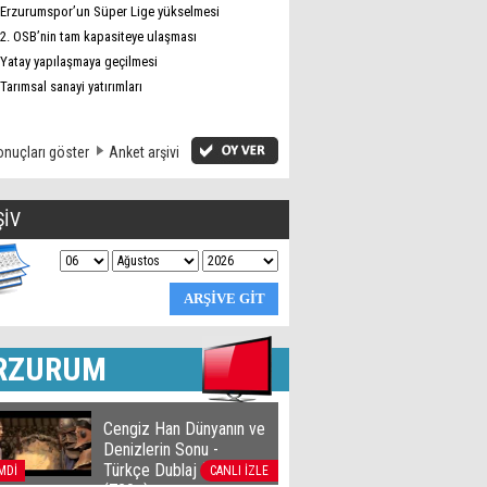
Erzurumspor’un Süper Lige yükselmesi
2. OSB’nin tam kapasiteye ulaşması
Yatay yapılaşmaya geçilmesi
Tarımsal sanayi yatırımları
nuçları göster
Anket arşivi
ŞİV
RZURUM
Cengiz Han Dünyanın ve
Denizlerin Sonu -
Türkçe Dublaj film izle
MDİ
CANLI İZLE