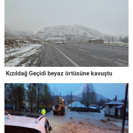
Kızıldağ Geçidi beyaz örtüsüne kavuştu