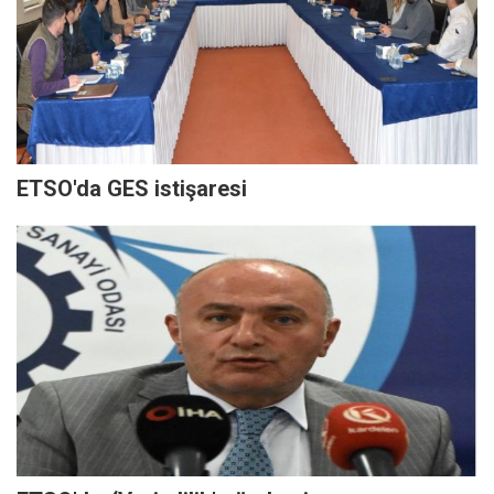
ETSO'da GES istişaresi