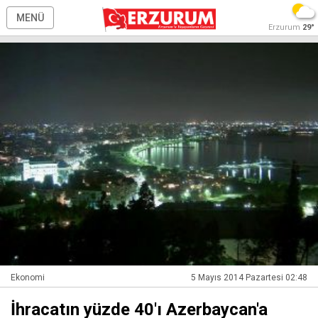
MENÜ
Erzurum
29°
Ekonomi
5 Mayıs 2014 Pazartesi 02:48
İhracatın yüzde 40'ı Azerbaycan'a