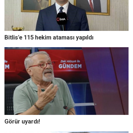
Bitlis'e 115 hekim ataması yapıldı
Görür uyardı!