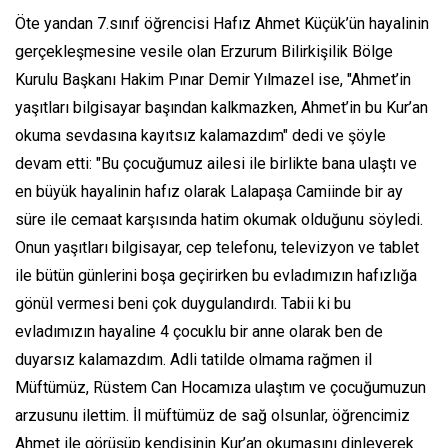
Öte yandan 7.sınıf öğrencisi Hafız Ahmet Küçük’ün hayalinin
gerçekleşmesine vesile olan Erzurum Bilirkişilik Bölge
Kurulu Başkanı Hakim Pınar Demir Yılmazel ise, "Ahmet’in
yaşıtları bilgisayar başından kalkmazken, Ahmet’in bu Kur’an
okuma sevdasına kayıtsız kalamazdım" dedi ve şöyle
devam etti: "Bu çocuğumuz ailesi ile birlikte bana ulaştı ve
en büyük hayalinin hafız olarak Lalapaşa Camiinde bir ay
süre ile cemaat karşısında hatim okumak olduğunu söyledi.
Onun yaşıtları bilgisayar, cep telefonu, televizyon ve tablet
ile bütün günlerini boşa geçirirken bu evladımızın hafızlığa
gönül vermesi beni çok duygulandırdı. Tabii ki bu
evladımızın hayaline 4 çocuklu bir anne olarak ben de
duyarsız kalamazdım. Adli tatilde olmama rağmen il
Müftümüz, Rüstem Can Hocamıza ulaştım ve çocuğumuzun
arzusunu ilettim. İl müftümüz de sağ olsunlar, öğrencimiz
Ahmet ile görüşüp kendisinin Kur’an okumasını dinleyerek