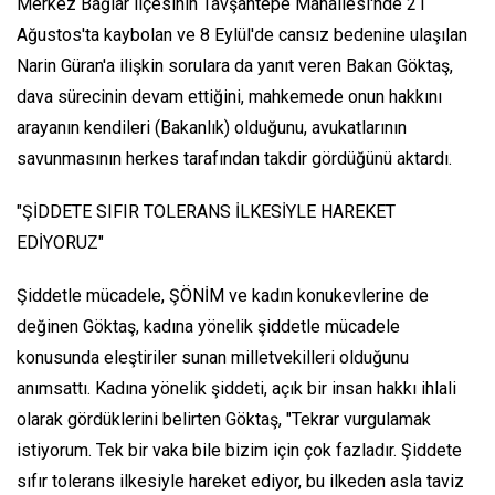
Merkez Bağlar ilçesinin Tavşantepe Mahallesi'nde 21
Ağustos'ta kaybolan ve 8 Eylül'de cansız bedenine ulaşılan
Narin Güran'a ilişkin sorulara da yanıt veren Bakan Göktaş,
dava sürecinin devam ettiğini, mahkemede onun hakkını
arayanın kendileri (Bakanlık) olduğunu, avukatlarının
savunmasının herkes tarafından takdir gördüğünü aktardı.
"ŞİDDETE SIFIR TOLERANS İLKESİYLE HAREKET
EDİYORUZ"
Şiddetle mücadele, ŞÖNİM ve kadın konukevlerine de
değinen Göktaş, kadına yönelik şiddetle mücadele
konusunda eleştiriler sunan milletvekilleri olduğunu
anımsattı. Kadına yönelik şiddeti, açık bir insan hakkı ihlali
olarak gördüklerini belirten Göktaş, "Tekrar vurgulamak
istiyorum. Tek bir vaka bile bizim için çok fazladır. Şiddete
sıfır tolerans ilkesiyle hareket ediyor, bu ilkeden asla taviz