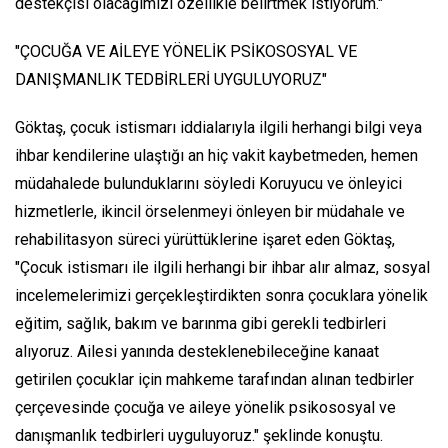
destekçisi olacağımızı özellikle belirtmek istiyorum."
"ÇOCUĞA VE AİLEYE YÖNELİK PSİKOSOSYAL VE
DANIŞMANLIK TEDBİRLERİ UYGULUYORUZ"
Göktaş, çocuk istismarı iddialarıyla ilgili herhangi bilgi veya
ihbar kendilerine ulaştığı an hiç vakit kaybetmeden, hemen
müdahalede bulunduklarını söyledi Koruyucu ve önleyici
hizmetlerle, ikincil örselenmeyi önleyen bir müdahale ve
rehabilitasyon süreci yürüttüklerine işaret eden Göktaş,
"Çocuk istismarı ile ilgili herhangi bir ihbar alır almaz, sosyal
incelemelerimizi gerçekleştirdikten sonra çocuklara yönelik
eğitim, sağlık, bakım ve barınma gibi gerekli tedbirleri
alıyoruz. Ailesi yanında desteklenebileceğine kanaat
getirilen çocuklar için mahkeme tarafından alınan tedbirler
çerçevesinde çocuğa ve aileye yönelik psikososyal ve
danışmanlık tedbirleri uyguluyoruz." şeklinde konuştu.