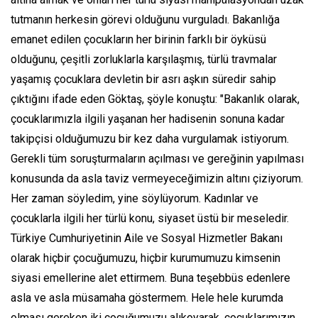
tutmanın herkesin görevi olduğunu vurguladı. Bakanlığa
emanet edilen çocukların her birinin farklı bir öyküsü
olduğunu, çeşitli zorluklarla karşılaşmış, türlü travmalar
yaşamış çocuklara devletin bir asrı aşkın süredir sahip
çıktığını ifade eden Göktaş, şöyle konuştu: "Bakanlık olarak,
çocuklarımızla ilgili yaşanan her hadisenin sonuna kadar
takipçisi olduğumuzu bir kez daha vurgulamak istiyorum.
Gerekli tüm soruşturmaların açılması ve gereğinin yapılması
konusunda da asla taviz vermeyeceğimizin altını çiziyorum.
Her zaman söyledim, yine söylüyorum. Kadınlar ve
çocuklarla ilgili her türlü konu, siyaset üstü bir meseledir.
Türkiye Cumhuriyetinin Aile ve Sosyal Hizmetler Bakanı
olarak hiçbir çocuğumuzu, hiçbir kurumumuzu kimsenin
siyasi emellerine alet ettirmem. Buna teşebbüs edenlere
asla ve asla müsamaha göstermem. Hele hele kurumda
olması gereken iki çocuğumuzu alıkoyarak, çocuklarımızın