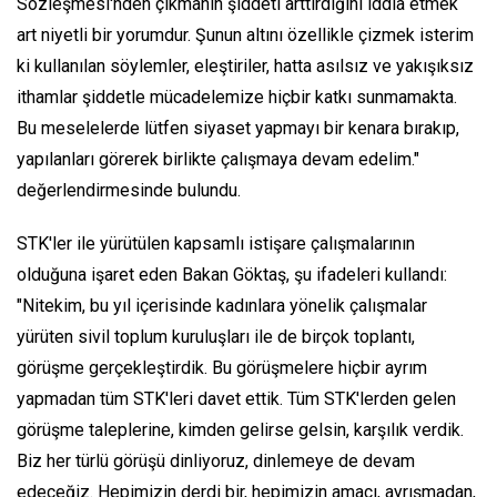
Sözleşmesi'nden çıkmanın şiddeti arttırdığını iddia etmek
art niyetli bir yorumdur. Şunun altını özellikle çizmek isterim
ki kullanılan söylemler, eleştiriler, hatta asılsız ve yakışıksız
ithamlar şiddetle mücadelemize hiçbir katkı sunmamakta.
Bu meselelerde lütfen siyaset yapmayı bir kenara bırakıp,
yapılanları görerek birlikte çalışmaya devam edelim."
değerlendirmesinde bulundu.
STK'ler ile yürütülen kapsamlı istişare çalışmalarının
olduğuna işaret eden Bakan Göktaş, şu ifadeleri kullandı:
"Nitekim, bu yıl içerisinde kadınlara yönelik çalışmalar
yürüten sivil toplum kuruluşları ile de birçok toplantı,
görüşme gerçekleştirdik. Bu görüşmelere hiçbir ayrım
yapmadan tüm STK'leri davet ettik. Tüm STK'lerden gelen
görüşme taleplerine, kimden gelirse gelsin, karşılık verdik.
Biz her türlü görüşü dinliyoruz, dinlemeye de devam
edeceğiz. Hepimizin derdi bir, hepimizin amacı, ayrışmadan,