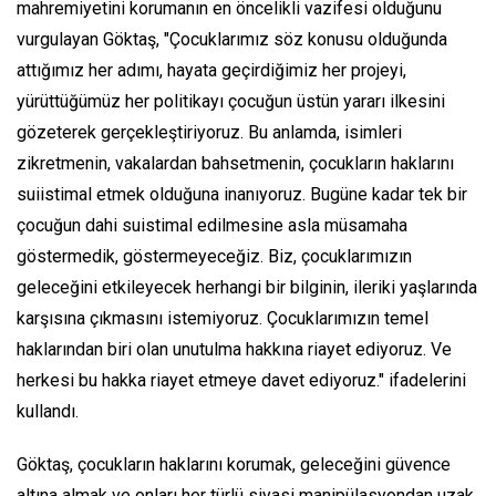
mahremiyetini korumanın en öncelikli vazifesi olduğunu
vurgulayan Göktaş, "Çocuklarımız söz konusu olduğunda
attığımız her adımı, hayata geçirdiğimiz her projeyi,
yürüttüğümüz her politikayı çocuğun üstün yararı ilkesini
gözeterek gerçekleştiriyoruz. Bu anlamda, isimleri
zikretmenin, vakalardan bahsetmenin, çocukların haklarını
suiistimal etmek olduğuna inanıyoruz. Bugüne kadar tek bir
çocuğun dahi suistimal edilmesine asla müsamaha
göstermedik, göstermeyeceğiz. Biz, çocuklarımızın
geleceğini etkileyecek herhangi bir bilginin, ileriki yaşlarında
karşısına çıkmasını istemiyoruz. Çocuklarımızın temel
haklarından biri olan unutulma hakkına riayet ediyoruz. Ve
herkesi bu hakka riayet etmeye davet ediyoruz." ifadelerini
kullandı.
Göktaş, çocukların haklarını korumak, geleceğini güvence
altına almak ve onları her türlü siyasi manipülasyondan uzak