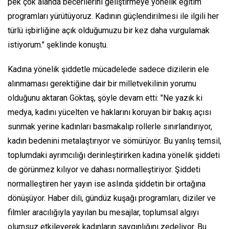
pek çok alanda becerilerini geliştirmeye yönelik eğitim
programları yürütüyoruz. Kadının güçlendirilmesi ile ilgili her
türlü işbirliğine açık olduğumuzu bir kez daha vurgulamak
istiyorum." şeklinde konuştu.
Kadına yönelik şiddetle mücadelede sadece dizilerin ele
alınmaması gerektiğine dair bir milletvekilinin yorumu
olduğunu aktaran Göktaş, şöyle devam etti: "Ne yazık ki
medya, kadını yücelten ve haklarını koruyan bir bakış açısı
sunmak yerine kadınları basmakalıp rollerle sınırlandırıyor,
kadın bedenini metalaştırıyor ve sömürüyor. Bu yanlış temsil,
toplumdaki ayrımcılığı derinleştirirken kadına yönelik şiddeti
de görünmez kılıyor ve dahası normalleştiriyor. Şiddeti
normalleştiren her yayın ise aslında şiddetin bir ortağına
dönüşüyor. Haber dili, gündüz kuşağı programları, diziler ve
filmler aracılığıyla yayılan bu mesajlar, toplumsal algıyı
olumsuz etkileyerek kadınların saygınlığını zedeliyor. Bu