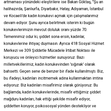
artmaması yönündeki eleştirilere ise Bakan Göktaş, "Şu an
halihazırda, Şanlıurfa, Diyarbakır, Hatay, Adıyaman, İstanbul
ve Kocaeli'de kadın konukevi açmak için çalışmalarımız
devam ediyor. Şunu ayrıca belirtmek isterim ki bugün
konukevlerimizin mevcut doluluk oranı yüzde 70.
Temennimiz odur ki, şiddet sona ersin, kadınlar,
konukevlerine ihtiyaç duymasın. Ayrıca 418 Sosyal Hizmet
Merkezi ve 309 Şiddetle Mücadele İrtibat Noktası ile
koruyucu ve önleyici hizmetler sunuyoruz. Bazı
milletvekillerimiz, kadın konukevinden 'sığınak' olarak
bahsetti. Geçen sene de benzer bir ifade kullanılmıştı. Biz,
bu ifadeyi, kadınları incitmemek adına kullanmaktan imtina
ediyoruz. Biz kadınları misafirimiz olarak görüyoruz. Bu
bağlamda, kadın konukevlerinde, misafir ettiğimiz şiddet
mağduru kadınları, hak ettiği şekilde misafir ediyor,
şiddetten koruyor, psikososyal yönden destekliyor ve