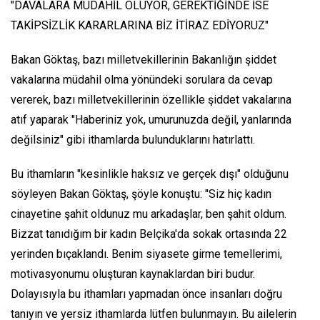
"DAVALARA MÜDAHİL OLUYOR, GEREKTİĞİNDE İSE
TAKİPSİZLİK KARARLARINA BİZ İTİRAZ EDİYORUZ"
Bakan Göktaş, bazı milletvekillerinin Bakanlığın şiddet
vakalarına müdahil olma yönündeki sorulara da cevap
vererek, bazı milletvekillerinin özellikle şiddet vakalarına
atıf yaparak "Haberiniz yok, umurunuzda değil, yanlarında
değilsiniz" gibi ithamlarda bulunduklarını hatırlattı.
Bu ithamların "kesinlikle haksız ve gerçek dışı" olduğunu
söyleyen Bakan Göktaş, şöyle konuştu: "Siz hiç kadın
cinayetine şahit oldunuz mu arkadaşlar, ben şahit oldum.
Bizzat tanıdığım bir kadın Belçika'da sokak ortasında 22
yerinden bıçaklandı. Benim siyasete girme temellerimi,
motivasyonumu oluşturan kaynaklardan biri budur.
Dolayısıyla bu ithamları yapmadan önce insanları doğru
tanıyın ve yersiz ithamlarda lütfen bulunmayın. Bu ailelerin