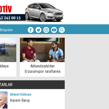
Bölgeden
ddiaya
Akhundzada’dan
Erzurumspor taraftarına
mesaj
ZARLAR
Ahmet Göksan
Kararın Barışı