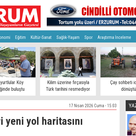
onomi
Eğitim
Kültür-Sanat
Sağlık-Yaşam
Spor
Araştırma İnceleme
lyurtlular Köy
Kilim üzerine fırçasıyla
Çay sohbeti i
iğinde buluştu
Türk tarihini resmediyor
dönüştü
YA
17 Nisan 2026 Cuma - 15:03
 yeni yol haritasını