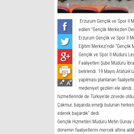
Erzurum Gençlik ve Spor İl M
edilen "Gençlik Merkezleri De
Erzurum Gençlik ve Spor İl M
Eğitim Merkezi’nde "Gençlik M
Gençlik ve Spor İl Müdürü Le
Faaliyetleri Şube Müdürü İbrah
belirlendi. 19 Mayıs Atatürk’
yapılması planlanan faaliyetle
medeniyet gezileri ele alındı
hizmetlerinde de Türkiye’de zirvede oldu
Çakmur, başarıda emeği bulunan herkese 
ederek başardık" dedi.
Gençlik Hizmetleri Müdürü Metin Günay i
dönemin faaliyetlerini mercek altına aldı