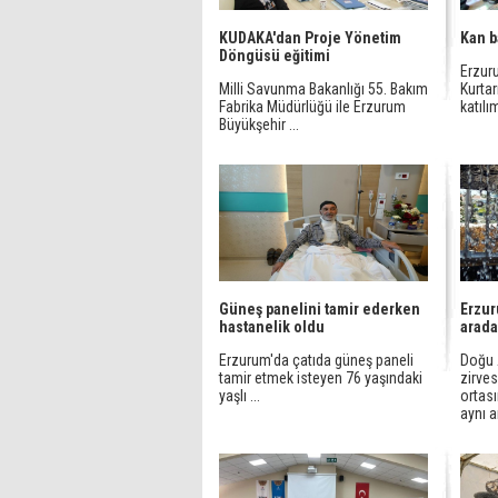
KUDAKA'dan Proje Yönetim
Kan b
Döngüsü eğitimi
Erzur
Milli Savunma Bakanlığı 55. Bakım
Kurta
Fabrika Müdürlüğü ile Erzurum
katılı
Büyükşehir ...
Güneş panelini tamir ederken
Erzur
hastanelik oldu
arada
Erzurum'da çatıda güneş paneli
Doğu 
tamir etmek isteyen 76 yaşındaki
zirves
yaşlı ...
ortas
aynı a