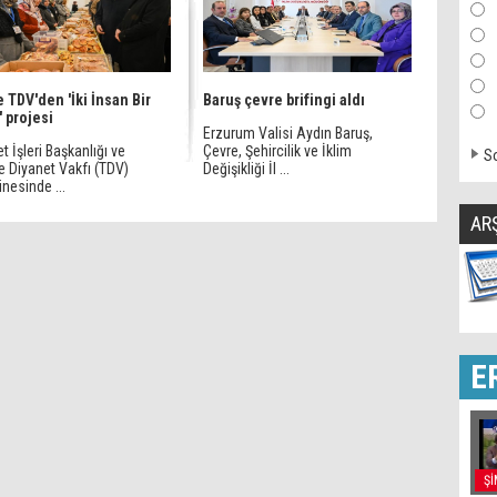
e TDV'den 'İki İnsan Bir
Baruş çevre brifingi aldı
' projesi
Erzurum Valisi Aydın Baruş,
t İşleri Başkanlığı ve
Çevre, Şehircilik ve İklim
So
e Diyanet Vakfı (TDV)
Değişikliği İl ...
nesinde ...
AR
E
Şİ