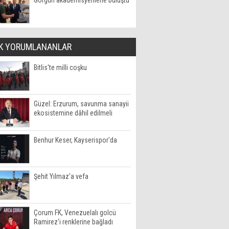
Görgün akademisyenlerle buluştu
K YORUMLANANLAR
Bitlis'te milli coşku
Güzel: Erzurum, savunma sanayii
ekosistemine dâhil edilmeli
Benhur Keser, Kayserispor'da
Şehit Yılmaz'a vefa
Çorum FK, Venezuelalı golcü
Ramirez'i renklerine bağladı