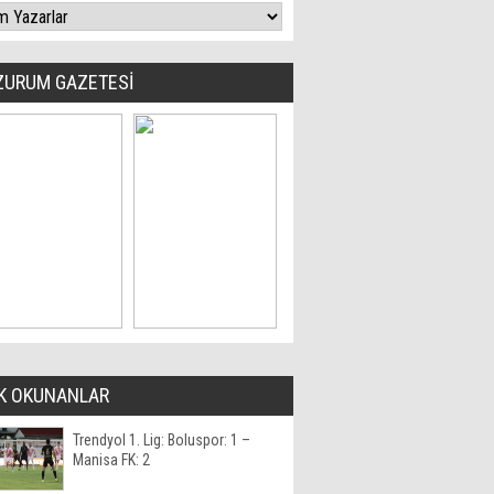
ZURUM GAZETESİ
K OKUNANLAR
Trendyol 1. Lig: Boluspor: 1 –
Manisa FK: 2