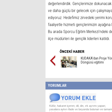
değerlendirdik. Gençlerimize dokunacak 
ve daha güçlü bir gelecek için çalışmay
ediyoruz. Hedefimiz zirvedeki yerimi k
faaliyetle hizmeti gençlerimizin ayağına
Bu arada Sporcu Eğitim Merkezi’ndeki de
ilçe müdürleri ile gençlik liderleri katıldı.
KUDAKA'dan Proje Yö
Döngüsü eğitimi
YORUMLAR
Küfür, hakaret içeren; dil, din, ırk ayrımı yapan;
yasalara aykırı ifade ve beyanda bulunan ve tamam