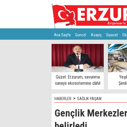
Ana Sayfa
Guncel
Asayiş
Siyaset
Ek
Türkiye
Teknoloji
Güzel: Erzurum, savunma
Yeşi
sanayii ekosistemine dâhil
Şenl
edilmeli
>
HABERLER
SAĞLIK-YAŞAM
Gençlik Merkezleri
belirledi