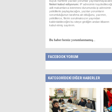
büyük harflerle yazılan yorumlar yayınlanmayacaktı
Neleri kabul ediyorum:
IP adresimin kaydedileceği
adli makamlarca istenmesi durumunda ip adresimin
yetkililerle paylaşılacağını, yazılan yorumların
sorumluluğunun tarafıma ait olduğunu, yazımın,
yetkililerce, fikrim sorulmaksızın yayından
kaldırılabileceğini bu siteye girdiğim andan itibaren
kabul etmiş sayılırım.
Bu haber henüz yorumlanmamış...
FACEBOOK YORUM
KATEGORİDEKİ DİĞER HABERLER