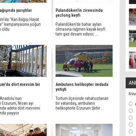
ağışında yarıştılar
Palandöken'in zirvesinde
şezlong keyfi
um'da "Kan Bağışı Hayat
rır" kampanyasına yoğun
Palandöken'de bahar ayları
m oldu
olmasına rağmen kayak keyfi
tam gaz devam ediyor, ...
AN
um’da dört mevsim bir
Ambulans helikopter imdada
yetişti
Erzu
Anadolu’nun
Tortum ilçesinde rahatsızlanan
i Erzurum, Nisan ayı
bir vatandaş, ambulans
ında adeta dört mevsimi
helikopterle Erzurum Şehir ...
nda yaşıyor.