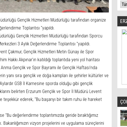
üdürlüğü Gençlik Hizmetleri Müdürlüğü tarafından organize
ER
ğerlendirme Toplantısı "yapıldı.
üdürlüğü Gençlik Hizmetleri Müdürlüğü tarafından Sporcu
erkezleri 3 Aylık Değerlendirme Toplantısı "yapıldı.
vent Çakmur, Gençlik Hizmetleri Metin Günay ile Spor
im Hakkı Akpınar’ın katıldığı toplantıda yeni yol haritası
ü Anma Gençlik ve Spor Bayramı ile Gençlik Haftası’nda
rin yanı sıra gençlik ve doğa kampları ile şehirler kültürler ve
. Aylardır GSB İl Karnesine sporda olduğu gibi gençlik
klarını belirten Erzurum Gençlik ve Spor İl Müdürü Levent
teşekkür ederek, "Bu başarıyı bir takım ruhu ile hareket
ÇO
se "Bu değerlendirme toplantımızda geride bıraktığımız
k. Bakanlığımızın vizyon projelerini ve uygulama süreçlerini