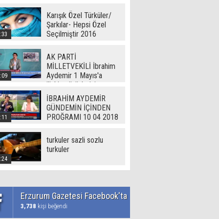
Karışık Özel Türküler/
Şarkılar- Hepsi Özel
Seçilmiştir 2016
:33
AK PARTİ
MİLLETVEKİLİ İbrahim
Aydemir 1 Mayıs'a
:09
ilişkin görüşlerini
Erzurum Gazetesi'ne
İBRAHİM AYDEMİR
açıkladı
GÜNDEMİN İÇİNDEN
PROĞRAMI 10 04 2018
:11
turkuler sazli sozlu
turkuler
:24
Erzurum Gazetesi Facebook'ta
3,738
kişi beğendi