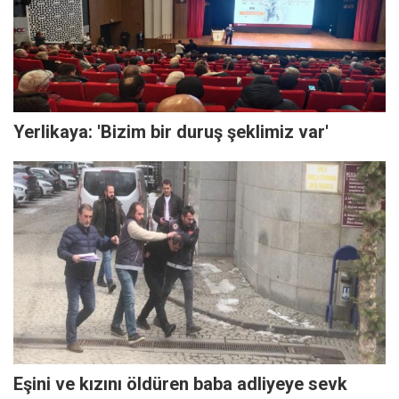
Yerlikaya: 'Bizim bir duruş şeklimiz var'
Eşini ve kızını öldüren baba adliyeye sevk