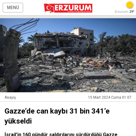
MENÜ
Erzurum
29°
Asayiş
15 Mart 2024 Cuma 01:07
Gazze’de can kaybı 31 bin 341’e
yükseldi
İsrail’in 160 gündür saldırılarını sürdürdüğü Gazze