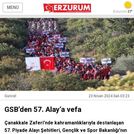
MENÜ
Erzurum
27°
Guncel
23 Nisan 2024 Salı 03:23
GSB’den 57. Alay’a vefa
Çanakkale Zaferi'nde kahramanlıklarıyla destanlaşan
57. Piyade Alayı Şehitleri, Gençlik ve Spor Bakanlığı'nın