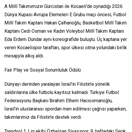
A Millî Takımımızın Gürcistan ile Kocaeli'de oynadığı 2026
Dünya Kupası Avrupa Elemeleri E Grubu maçı öncesi; Futbol
Millî Takım Kaptanı Hakan Çalhanoğlu, Basketbol Millî Takım
Kaptanı Cedi Osman ve Kadın Voleybol Millî Takım Kaptanı
Eda Erdem Dündar aynı koreografide buluştu. Üç kaptana yer
veren Kocaelispor taraftarı, spor ülkesi olma yolundaki birlik
mesajıyla alkış aldı.
Fair Play ve Sosyal Sorumluluk Ödülü
Dünyayı derinden yaralayan İsrail'in Filistin'e yönelik
saldırılarına ülke futbolu kayıtsız kalmadı. Türkiye Futbol
Federasyonu Başkanı İbrahim Ethem Hacıosmanoğlu,
İsrail'in uluslararası spordan men edilmesi çağrısı yaparken;
takımlarımız da Filistin'e destek verdi.
Trendyol 1. Lig ekibi Özbelsan Sivasspor, 9. haftadaki Serik