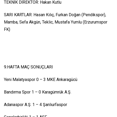
TEKNİK DİREKTÖR: Hakan Kutlu
SARI KARTLAR: Hasan Kılıç, Furkan Doğan (Pendikspor),
Mamba, Sefa Akgün, Teklic, Mustafa Yumlu (Erzurumspor
FK)
9.HAFTA MAÇ SONUÇLARI
Yeni Malatyaspor 0 – 3 MKE Ankaragücü
Bandırma Spor 1 – 0 Karagümrük A.Ş.
Adanaspor A.Ş. 1 – 4 Şanlıurfaspor