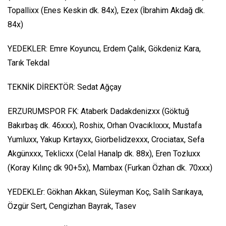
Topallixx (Enes Keskin dk. 84x), Ezex (İbrahim Akdağ dk.
84x)
YEDEKLER: Emre Koyuncu, Erdem Çalık, Gökdeniz Kara,
Tarık Tekdal
TEKNİK DİREKTÖR: Sedat Ağçay
ERZURUMSPOR FK: Ataberk Dadakdenizxx (Göktuğ
Bakırbaş dk. 46xxx), Roshix, Orhan Ovacıklıxxx, Mustafa
Yumluxx, Yakup Kırtayxx, Giorbelidzexxx, Crociatax, Sefa
Akgünxxx, Teklicxx (Celal Hanalp dk. 88x), Eren Tozluxx
(Koray Kılınç dk 90+5x), Mambax (Furkan Özhan dk. 70xxx)
YEDEKLEr: Gökhan Akkan, Süleyman Koç, Salih Sarıkaya,
Özgür Sert, Cengizhan Bayrak, Tasev