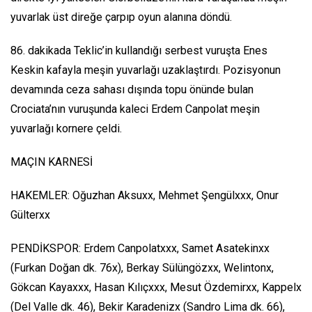
yuvarlak üst direğe çarpıp oyun alanına döndü.
86. dakikada Teklic’in kullandığı serbest vuruşta Enes
Keskin kafayla meşin yuvarlağı uzaklaştırdı. Pozisyonun
devamında ceza sahası dışında topu önünde bulan
Crociata’nın vuruşunda kaleci Erdem Canpolat meşin
yuvarlağı kornere çeldi.
MAÇIN KARNESİ
HAKEMLER: Oğuzhan Aksuxx, Mehmet Şengülxxx, Onur
Gülterxx
PENDİKSPOR: Erdem Canpolatxxx, Samet Asatekinxx
(Furkan Doğan dk. 76x), Berkay Sülüngözxx, Welintonx,
Gökcan Kayaxxx, Hasan Kılıçxxx, Mesut Özdemirxx, Kappelx
(Del Valle dk. 46), Bekir Karadenizx (Sandro Lima dk. 66),