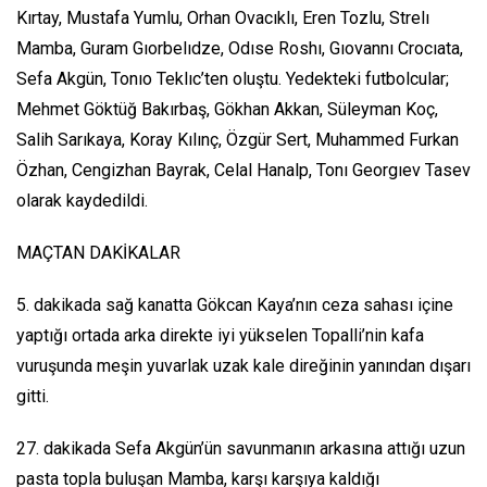
Kırtay, Mustafa Yumlu, Orhan Ovacıklı, Eren Tozlu, Strelı
Mamba, Guram Gıorbelıdze, Odıse Roshı, Gıovannı Crocıata,
Sefa Akgün, Tonıo Teklıc’ten oluştu. Yedekteki futbolcular;
Mehmet Göktüğ Bakırbaş, Gökhan Akkan, Süleyman Koç,
Salih Sarıkaya, Koray Kılınç, Özgür Sert, Muhammed Furkan
Özhan, Cengizhan Bayrak, Celal Hanalp, Tonı Georgıev Tasev
olarak kaydedildi.
MAÇTAN DAKİKALAR
5. dakikada sağ kanatta Gökcan Kaya’nın ceza sahası içine
yaptığı ortada arka direkte iyi yükselen Topalli’nin kafa
vuruşunda meşin yuvarlak uzak kale direğinin yanından dışarı
gitti.
27. dakikada Sefa Akgün’ün savunmanın arkasına attığı uzun
pasta topla buluşan Mamba, karşı karşıya kaldığı