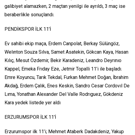
galibiyet alamazken, 2 maçtan yenilgi ile ayrıldı, 3 maç ise
beraberlikle sonuçlandı.
PENDİKSPOR İLK 11’İ
Ev sahibi ekip maça, Erdem Canpolat, Berkay Sülüngöz,
Welınton Souza Sılva, Samet Asatekin, Gökcan Kaya, Hasan
Kılıç, Mesut Özdemir, Bekir Karadeniz, Leandro Deyrınıo
Kappel, Emeka Frıday Eze, Jetmir Topalli 11’i ile başladı.
Emre Koyuncu, Tarık Tekdal, Furkan Mehmet Doğan, İbrahim
Akdağ, Erdem Çalık, Enes Keskin, Sandro Cesar Cordovıl De
Lıma, Yonathan Alexander Del Valle Rodrıguez, Gökdeniz
Kara yedek listede yer aldı
ERZURUMSPOR İLK 11’İ
Erzurumspor ilk 11’i; Mehmet Ataberk Dadakdeniz, Yakup