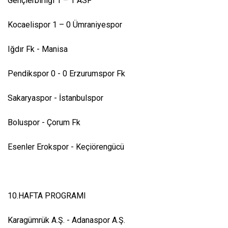
Gençlerbirliği 1 – 1 ASF
Kocaelispor 1 – 0 Ümraniyespor
Iğdır Fk - Manisa
Pendikspor 0 - 0 Erzurumspor Fk
Sakaryaspor - İstanbulspor
Boluspor - Çorum Fk
Esenler Erokspor - Keçiörengücü
10.HAFTA PROGRAMI
Karagümrük A.Ş. - Adanaspor A.Ş.