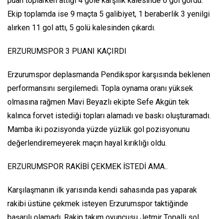
puan toplarken attığı 4 gole karşılık kalesinde 6 gol gördü.
Ekip toplamda ise 9 maçta 5 galibiyet, 1 beraberlik 3 yenilgi
alırken 11 gol attı, 5 golü kalesinden çıkardı.
ERZURUMSPOR 3 PUANI KAÇIRDI
Erzurumspor deplasmanda Pendikspor karşısında beklenen
performansını sergilemedi. Topla oynama oranı yüksek
olmasına rağmen Mavi Beyazlı ekipte Sefe Akgün tek
kalınca forvet istediği topları alamadı ve baskı oluşturamadı.
Mamba iki pozisyonda yüzde yüzlük gol pozisyonunu
değerlendiremeyerek maçın hayal kırıklığı oldu.
ERZURUMSPOR RAKİBİ ÇEKMEK İSTEDİ AMA..
Karşılaşmanın ilk yarısında kendi sahasında pas yaparak
rakibi üstüne çekmek isteyen Erzurumspor taktiğinde
başarılı olamadı. Rakip takım oyuncusu Jetmir Topalli sol