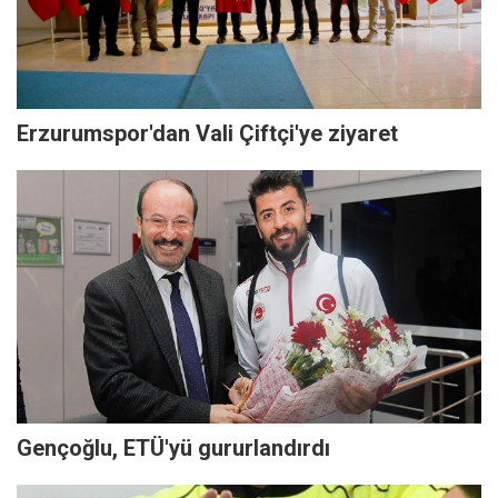
Erzurumspor'dan Vali Çiftçi'ye ziyaret
Gençoğlu, ETÜ'yü gururlandırdı