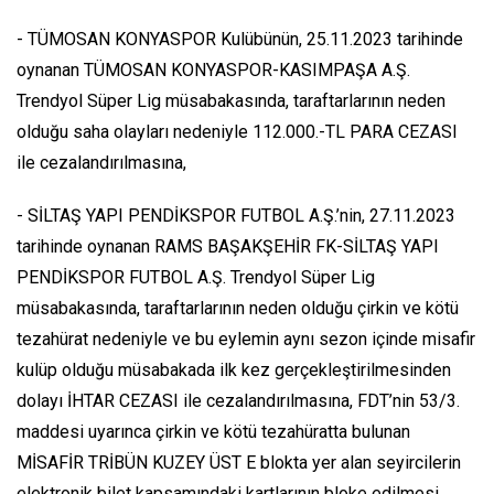
- TÜMOSAN KONYASPOR Kulübünün, 25.11.2023 tarihinde
oynanan TÜMOSAN KONYASPOR-KASIMPAŞA A.Ş.
Trendyol Süper Lig müsabakasında, taraftarlarının neden
olduğu saha olayları nedeniyle 112.000.-TL PARA CEZASI
ile cezalandırılmasına,
- SİLTAŞ YAPI PENDİKSPOR FUTBOL A.Ş.’nin, 27.11.2023
tarihinde oynanan RAMS BAŞAKŞEHİR FK-SİLTAŞ YAPI
PENDİKSPOR FUTBOL A.Ş. Trendyol Süper Lig
müsabakasında, taraftarlarının neden olduğu çirkin ve kötü
tezahürat nedeniyle ve bu eylemin aynı sezon içinde misafir
kulüp olduğu müsabakada ilk kez gerçekleştirilmesinden
dolayı İHTAR CEZASI ile cezalandırılmasına, FDT’nin 53/3.
maddesi uyarınca çirkin ve kötü tezahüratta bulunan
MİSAFİR TRİBÜN KUZEY ÜST E blokta yer alan seyircilerin
elektronik bilet kapsamındaki kartlarının bloke edilmesi