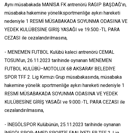
Aynı müsabakada MANİSA FK antrenörü RAGIP BAŞDAĞ’ın,
müsabaka hakemine yöneliksportmenliğe aykırı hareketi
nedeniyle 1 RESMİ MÜSABAKADA SOYUNMA ODASINA VE
YEDEK KULÜBESİNE GİRİŞ YASAĞI ve 19.500.-TL PARA
CEZASI ile cezalandırılmasına,
- MENEMEN FUTBOL Kulübü kaleci antrenörü CEMAL
TOSUN’un, 26.11.2023 tarihinde oynanan MENEMEN
FUTBOL KULÜBÜ–MOTOLUX 68 AKSARAY BELEDİYE
SPOR TFF 2. Lig Kırmızı Grup müsabakasında, müsabaka
hakemine yönelik sportmenliğe aykırı hareketi nedeniyle 1
RESMİ MÜSABAKADA SOYUNMA ODASINA VE YEDEK
KULÜBESİNE GİRİŞ YASAĞI ve 9.000.-TL PARA CEZASI ile
cezalandırılmasına,
- İNEGÖLSPOR Kulübünün, 25.11.2023 tarihinde oynanan
İNEGÖLSPOR-AMED SPORTİF FAALİYETLER TFF 2. Lig