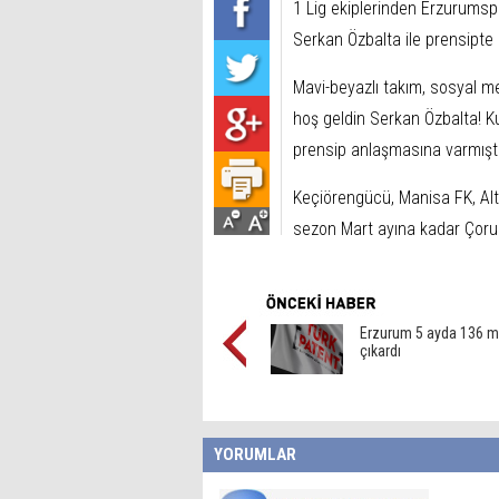
1 Lig ekiplerinden Erzurumspo
Serkan Özbalta ile prensipte a
Mavi-beyazlı takım, sosyal 
hoş geldin Serkan Özbalta! K
prensip anlaşmasına varmıştır
Keçiörengücü, Manisa FK, Al
sezon Mart ayına kadar Çoru
Erzurum 5 ayda 136 m
çıkardı
YORUMLAR