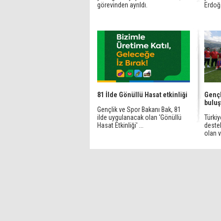
görevinden ayrıldı.
Erdoğa
81 İlde Gönüllü Hasat etkinliği
Gençl
buluş
Gençlik ve Spor Bakanı Bak, 81
ilde uygulanacak olan ‘Gönüllü
Türkiy
Hasat Etkinliği' ...
destek
olan ve