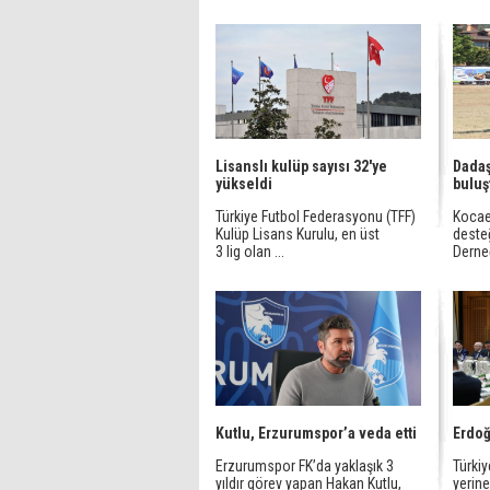
Lisanslı kulüp sayısı 32'ye
Dadaş
yükseldi
buluş
Türkiye Futbol Federasyonu (TFF)
Kocael
Kulüp Lisans Kurulu, en üst
desteğ
3 lig olan ...
Derneğ
Kutlu, Erzurumspor’a veda etti
Erdoğ
Erzurumspor FK’da yaklaşık 3
Türkiy
yıldır görev yapan Hakan Kutlu,
yerin