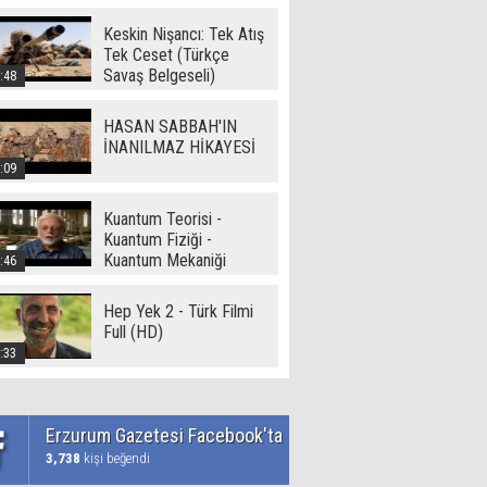
Keskin Nişancı: Tek Atış
Tek Ceset (Türkçe
Savaş Belgeseli)
:48
HASAN SABBAH'IN
İNANILMAZ HİKAYESİ
:09
Kuantum Teorisi -
Kuantum Fiziği -
Kuantum Mekaniği
:46
Hep Yek 2 - Türk Filmi
Full (HD)
:33
Erzurum Gazetesi Facebook'ta
3,738
kişi beğendi