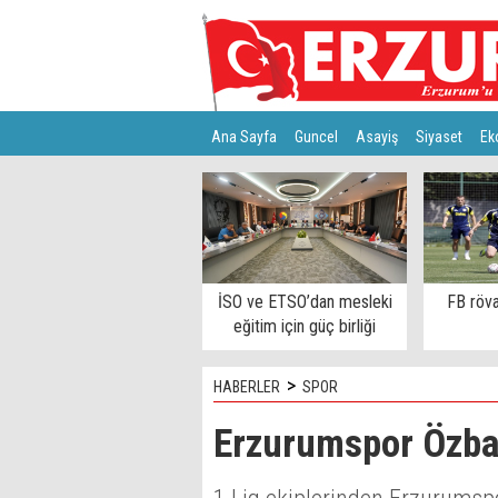
Ana Sayfa
Guncel
Asayiş
Siyaset
Ek
Türkiye
Teknoloji
İSO ve ETSO’dan mesleki
FB röva
eğitim için güç birliği
>
HABERLER
SPOR
Erzurumspor Özbal