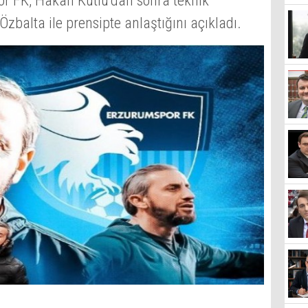
or FK, Hakan Kutlu’dan sonra teknik
Özbalta ile prensipte anlaştığını açıkladı.