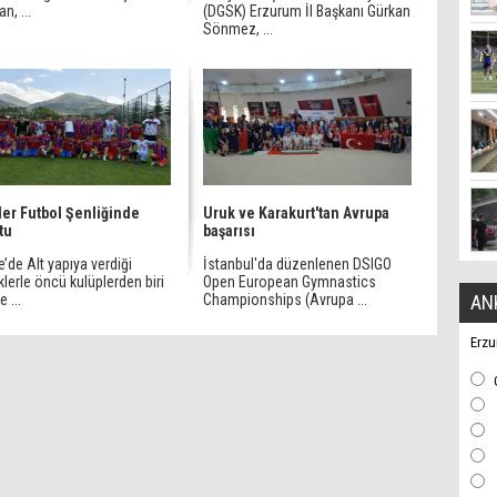
n, ...
(DGSK) Erzurum İl Başkanı Gürkan
Sönmez, ...
er Futbol Şenliğinde
Uruk ve Karakurt'tan Avrupa
tu
başarısı
e’de Alt yapıya verdiği
İstanbul'da düzenlenen DSIGO
lerle öncü kulüplerden biri
Open European Gymnastics
 ...
Championships (Avrupa ...
AN
Erzu