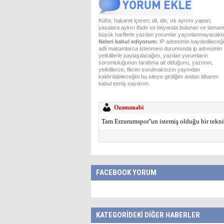
Küfür, hakaret içeren; dil, din, ırk ayrımı yapan;
yasalara aykırı ifade ve beyanda bulunan ve tamam
büyük harflerle yazılan yorumlar yayınlanmayacaktı
Neleri kabul ediyorum:
IP adresimin kaydedileceği
adli makamlarca istenmesi durumunda ip adresimin
yetkililerle paylaşılacağını, yazılan yorumların
sorumluluğunun tarafıma ait olduğunu, yazımın,
yetkililerce, fikrim sorulmaksızın yayından
kaldırılabileceğini bu siteye girdiğim andan itibaren
kabul etmiş sayılırım.
Ozamanabi
Tam Erzurumspor''un istemiş olduğu bir teknik
FACEBOOK YORUM
KATEGORİDEKİ DİĞER HABERLER