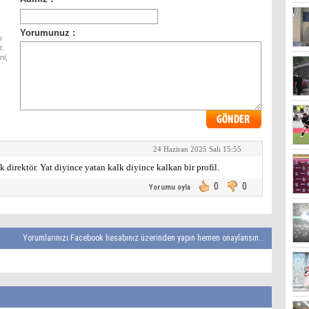
ı
r.
ni,
24 Haziran 2025 Salı 15:55
 direktör. Yat diyince yatan kalk diyince kalkan bir profil.
0
0
Yorumu oyla
Yorumlarınızı Facebook hesabınız üzerinden yapın hemen onaylansın...