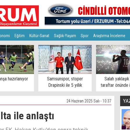
onomi
Eğitim
Kültür-Sanat
Sağlık-Yaşam
Spor
Araştırma İnceleme
nşa hazırlanıyor
Samsunspor, stoper
Salah yaklaşık
Drapinski ile 5 yıllık
taraftar önünde 
sözleşme imzaladı
YA
24 Haziran 2025 Salı - 10:37
ta ile anlaştı