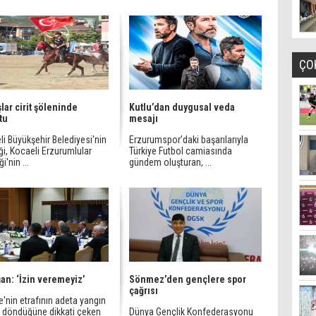
ÇO
lar cirit şöleninde
Kutlu’dan duygusal veda
tu
mesajı
i Büyükşehir Belediyesi'nin
Erzurumspor’daki başarılarıyla
i, Kocaeli Erzurumlular
Türkiye Futbol camiasında
i'nin ...
gündem oluşturan, ...
an: ‘İzin veremeyiz’
Sönmez’den gençlere spor
çağrısı
e'nin etrafının adeta yangın
e döndüğüne dikkati çeken
Dünya Gençlik Konfederasyonu