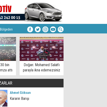
Bölgeden
 30 bin
Doğan: Mohamed Salah’ı
imza attı
parayla ikna edemezsiniz
ZARLAR
Ahmet Göksan
Kararın Barışı