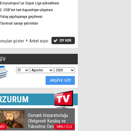
Erzurumspor’un Süper Lige yükselmesi
2. OSB’nin tam kapasiteye ulaşması
Yatay yapılaşmaya geçilmesi
Tarımsal sanayi yatırımları
nuçları göster
Anket arşivi
ŞİV
RZURUM
Osmanlı İmparatorluğu
(Belgeseli Kuruluş ve
Yükselme Devri)
MDİ
CANLI İZLE