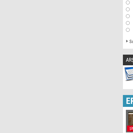
So
AR
E
Şİ