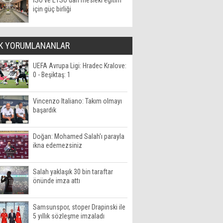
İSO ve ETSO'dan mesleki eğitim
için güç birliği
K YORUMLANANLAR
UEFA Avrupa Ligi: Hradec Kralove:
0 - Beşiktaş: 1
Vincenzo Italiano: Takım olmayı
başardık
Doğan: Mohamed Salah'ı parayla
ikna edemezsiniz
Salah yaklaşık 30 bin taraftar
önünde imza attı
Samsunspor, stoper Drapinski ile
5 yıllık sözleşme imzaladı