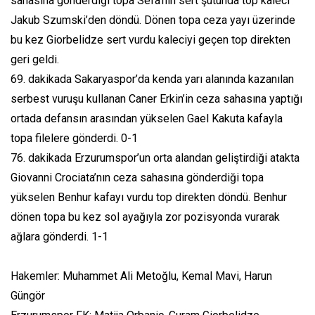
sahasına gönderdiği topa Sefa’nın sert şutunda top kaleci
Jakub Szumski’den döndü. Dönen topa ceza yayı üzerinde
bu kez Giorbelidze sert vurdu kaleciyi geçen top direkten
geri geldi.
69. dakikada Sakaryaspor’da kenda yarı alanında kazanılan
serbest vuruşu kullanan Caner Erkin’in ceza sahasına yaptığı
ortada defansın arasından yükselen Gael Kakuta kafayla
topa filelere gönderdi. 0-1
76. dakikada Erzurumspor’un orta alandan geliştirdiği atakta
Giovanni Crociata’nın ceza sahasına gönderdiği topa
yükselen Benhur kafayı vurdu top direkten döndü. Benhur
dönen topa bu kez sol ayağıyla zor pozisyonda vurarak
ağlara gönderdi. 1-1
Hakemler: Muhammet Ali Metoğlu, Kemal Mavi, Harun
Güngör