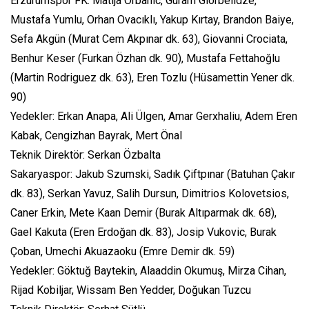
Erzurumspor FK: Matija Orbanic, Guram Giorbelidze,
Mustafa Yumlu, Orhan Ovacıklı, Yakup Kırtay, Brandon Baiye,
Sefa Akgün (Murat Cem Akpınar dk. 63), Giovanni Crociata,
Benhur Keser (Furkan Özhan dk. 90), Mustafa Fettahoğlu
(Martin Rodriguez dk. 63), Eren Tozlu (Hüsamettin Yener dk.
90)
Yedekler: Erkan Anapa, Ali Ülgen, Amar Gerxhaliu, Adem Eren
Kabak, Cengizhan Bayrak, Mert Önal
Teknik Direktör: Serkan Özbalta
Sakaryaspor: Jakub Szumski, Sadık Çiftpınar (Batuhan Çakır
dk. 83), Serkan Yavuz, Salih Dursun, Dimitrios Kolovetsios,
Caner Erkin, Mete Kaan Demir (Burak Altıparmak dk. 68),
Gael Kakuta (Eren Erdoğan dk. 83), Josip Vukovic, Burak
Çoban, Umechi Akuazaoku (Emre Demir dk. 59)
Yedekler: Göktuğ Baytekin, Alaaddin Okumuş, Mirza Cihan,
Rijad Kobiljar, Wissam Ben Yedder, Doğukan Tuzcu