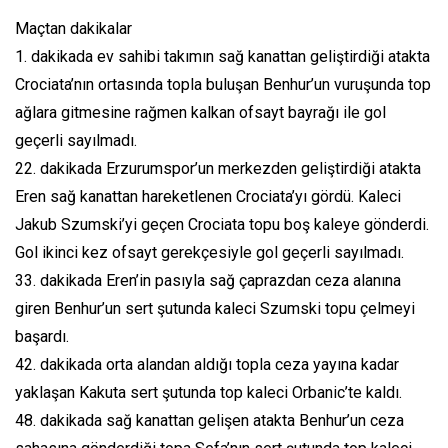
Maçtan dakikalar
1. dakikada ev sahibi takımın sağ kanattan geliştirdiği atakta
Crociata’nın ortasında topla buluşan Benhur’un vuruşunda top
ağlara gitmesine rağmen kalkan ofsayt bayrağı ile gol
geçerli sayılmadı.
22. dakikada Erzurumspor’un merkezden geliştirdiği atakta
Eren sağ kanattan hareketlenen Crociata’yı gördü. Kaleci
Jakub Szumski’yi geçen Crociata topu boş kaleye gönderdi.
Gol ikinci kez ofsayt gerekçesiyle gol geçerli sayılmadı.
33. dakikada Eren’in pasıyla sağ çaprazdan ceza alanına
giren Benhur’un sert şutunda kaleci Szumski topu çelmeyi
başardı.
42. dakikada orta alandan aldığı topla ceza yayına kadar
yaklaşan Kakuta sert şutunda top kaleci Orbanic’te kaldı.
48. dakikada sağ kanattan gelişen atakta Benhur’un ceza