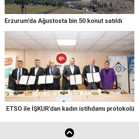
Erzurum'da Ağustosta bin 50 konut satıldı
ETSO ile İŞKUR'dan kadın istihdamı protokolü