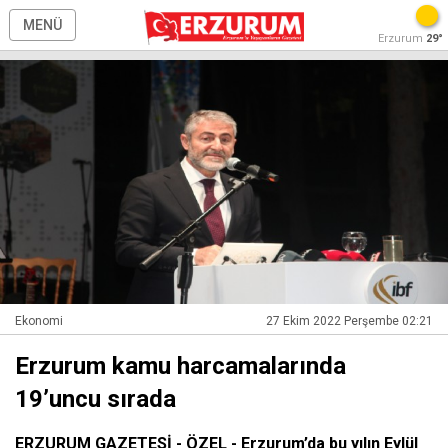
MENÜ
Erzurum
29°
Ekonomi
27 Ekim 2022 Perşembe 02:21
Erzurum kamu harcamalarında
19’uncu sırada
ERZURUM GAZETESİ - ÖZEL - Erzurum’da bu yılın Eylül