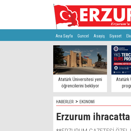
Ana Sayfa
Guncel
Asayiş
Siyaset
Ek
Türkiye
Teknoloji
Atatürk Üniversitesi yeni
Atatürk 
öğrencilerini bekliyor
progr
>
HABERLER
EKONOMİ
Erzurum ihracatta