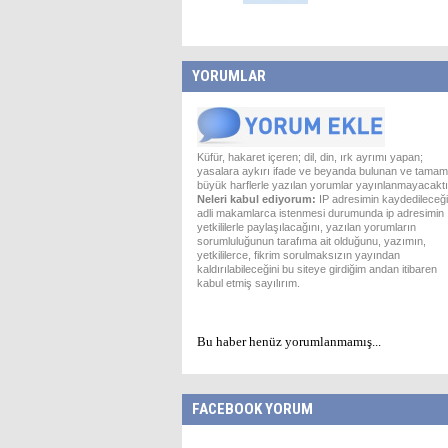
YORUMLAR
Küfür, hakaret içeren; dil, din, ırk ayrımı yapan;
yasalara aykırı ifade ve beyanda bulunan ve tamam
büyük harflerle yazılan yorumlar yayınlanmayacaktı
Neleri kabul ediyorum:
IP adresimin kaydedileceği
adli makamlarca istenmesi durumunda ip adresimin
yetkililerle paylaşılacağını, yazılan yorumların
sorumluluğunun tarafıma ait olduğunu, yazımın,
yetkililerce, fikrim sorulmaksızın yayından
kaldırılabileceğini bu siteye girdiğim andan itibaren
kabul etmiş sayılırım.
Bu haber henüz yorumlanmamış...
FACEBOOK YORUM