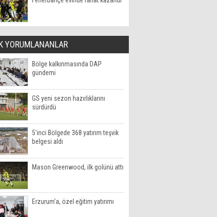
Fenerbahçe evinde rahat kazandı
K YORUMLANANLAR
Bölge kalkınmasında DAP
gündemi
GS yeni sezon hazırlıklarını
sürdürdü
5'inci Bölgede 368 yatırım teşvik
belgesi aldı
Mason Greenwood, ilk golünü attı
Erzurum'a, özel eğitim yatırımı