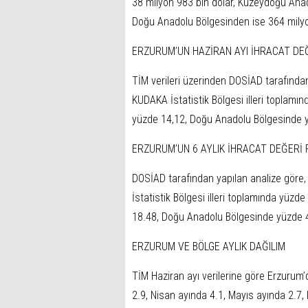
38 milyon 983 bin dolar, Kuzeydoğu Anadol
Doğu Anadolu Bölgesinden ise 364 milyon
ERZURUM’UN HAZİRAN AYI İHRACAT DEĞ
TİM verileri üzerinden DOSİAD tarafından
KUDAKA İstatistik Bölgesi illeri toplamı
yüzde 14,12, Doğu Anadolu Bölgesinde yü
ERZURUM’UN 6 AYLIK İHRACAT DEĞERİ 
DOSİAD tarafından yapılan analize göre, 
İstatistik Bölgesi illeri toplamında yüz
18.48, Doğu Anadolu Bölgesinde yüzde 4,
ERZURUM VE BÖLGE AYLIK DAĞILIM
TİM Haziran ayı verilerine göre Erzurum
2.9, Nisan ayında 4.1, Mayıs ayında 2.7, H