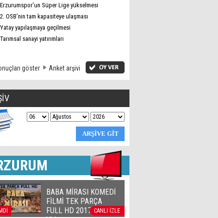
Erzurumspor’un Süper Lige yükselmesi
2. OSB’nin tam kapasiteye ulaşması
Yatay yapılaşmaya geçilmesi
Tarımsal sanayi yatırımları
nuçları göster
Anket arşivi
ŞİV
RZURUM
BABA MİRASI KOMEDİ
FİLMİ TEK PARÇA
FULL HD 2017 | Official
MDİ
CANLI İZLE