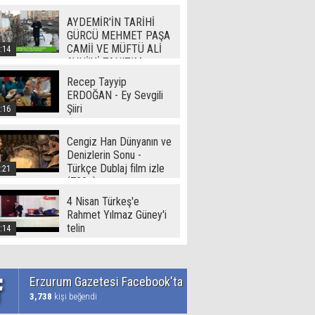
Video
AYDEMİR'İN TARİHİ
GÜRCÜ MEHMET PAŞA
CAMİİ VE MÜFTÜ ALİ
:14
AVNİ'Yİ TANITIM
Recep Tayyip
ERDOĞAN - Ey Sevgili
Şiiri
:16
Cengiz Han Dünyanın ve
Denizlerin Sonu -
Türkçe Dublaj film izle
:21
(720p)
4 Nisan Türkeş'e
Rahmet Yılmaz Güney'i
telin
:14
Erzurum Gazetesi Facebook'ta
3,738
kişi beğendi