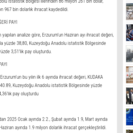
u istatistik Bölgesi illerinden 86 milyon 261 bin dolar,
 967 bin dolarlık ihracat kaydedildi.
ERİ PAYI
 yapılan analize göre, Erzurum’un Haziran ayı ihracat değeri,
nda yüzde 38,80, Kuzeydoğu Anadolu istatistik Bölgesinde
zde 3,51’lik pay oluşturdu.
PAYI
Erzurum’un bu yılın ilk 6 ayında ihracat değeri, KUDAKA
de 40.89, Kuzeydoğu Anadolu istatistik Bölgesinde yüzde
36’lık pay oluşturdu
’dan 2025 Ocak ayında 2.2., Şubat ayında 1.9, Mart ayında
aziran ayında 1.9 milyon dolarlık ihracat gerçekleştirildi.