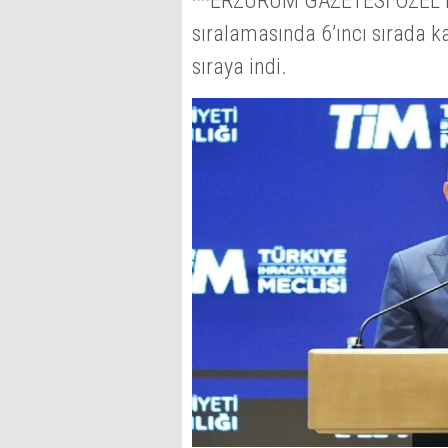
**ERZURUM GAZETESİ ÖZEL HABE
sıralamasında 6’ıncı sırada ka
sıraya indi.