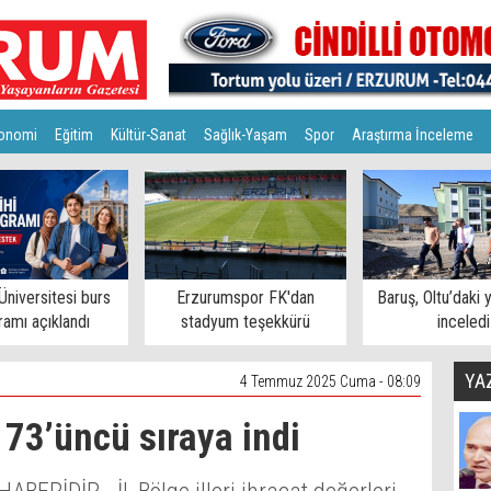
onomi
Eğitim
Kültür-Sanat
Sağlık-Yaşam
Spor
Araştırma İnceleme
Üniversitesi burs
Erzurumspor FK'dan
Baruş, Oltu’daki y
amı açıklandı
stadyum teşekkürü
inceledi
YA
4 Temmuz 2025 Cuma - 08:09
 73’üncü sıraya indi