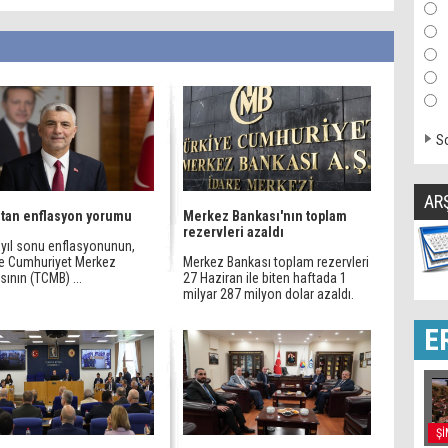
So
AR
’tan enflasyon yorumu
Merkez Bankası'nın toplam
rezervleri azaldı
 yıl sonu enflasyonunun,
ye Cumhuriyet Merkez
Merkez Bankası toplam rezervleri
ının (TCMB) ...
27 Haziran ile biten haftada 1
milyar 287 milyon dolar azaldı.
E
Şİ