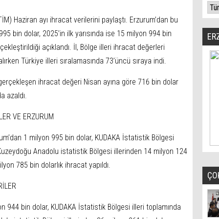
TİM) Haziran ayı ihracat verilerini paylaştı. Erzurum’dan bu
995 bin dolar, 2025’in ilk yarısında ise 15 milyon 994 bin
ER
kleştirildiği açıklandı. İl, Bölge illeri ihracat değerleri
lırken Türkiye illeri sıralamasında 73’üncü sıraya indi.
erçekleşen ihracat değeri Nisan ayına göre 716 bin dolar
a azaldı.
İLER VE ERZURUM
um’dan 1 milyon 995 bin dolar, KUDAKA İstatistik Bölgesi
 Kuzeydoğu Anadolu istatistik Bölgesi illerinden 14 milyon 124
yon 785 bin dolarlık ihracat yapıldı.
ÇO
RİLER
on 944 bin dolar, KUDAKA İstatistik Bölgesi illeri toplamında