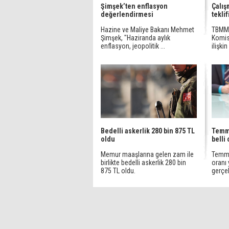
Şimşek’ten enflasyon
Çalış
değerlendirmesi
tekli
Hazine ve Maliye Bakanı Mehmet
TBMM 
Şimşek, "Haziranda aylık
Komis
enflasyon, jeopolitik ...
ilişki
Bedelli askerlik 280 bin 875 TL
Temmu
oldu
belli
Memur maaşlarına gelen zam ile
Temmuz
birlikte bedelli askerlik 280 bin
oranı
875 TL oldu.
gerçek