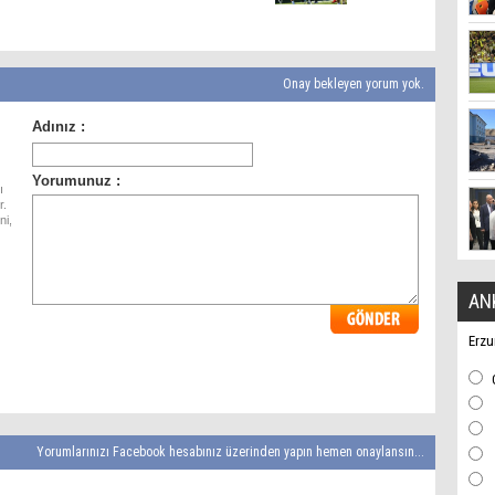
Onay bekleyen yorum yok.
ı
r.
ni,
AN
Erzu
Yorumlarınızı Facebook hesabınız üzerinden yapın hemen onaylansın...