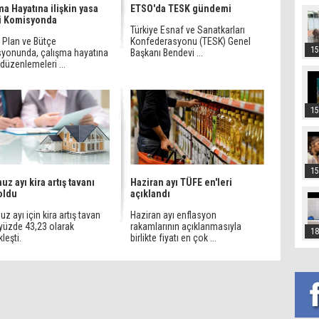
ma Hayatına ilişkin yasa
ETSO'da TESK gündemi
fi Komisyonda
Türkiye Esnaf ve Sanatkarları
Plan ve Bütçe
Konfederasyonu (TESK) Genel
15
yonunda, çalışma hayatına
Başkanı Bendevi ...
n düzenlemeleri ...
15
15
z ayı kira artış tavanı
Haziran ayı TÜFE en'leri
 oldu
açıklandı
 ayı için kira artış tavan
Haziran ayı enflasyon
 yüzde 43,23 olarak
rakamlarının açıklanmasıyla
18
leşti.
birlikte fiyatı en çok ...