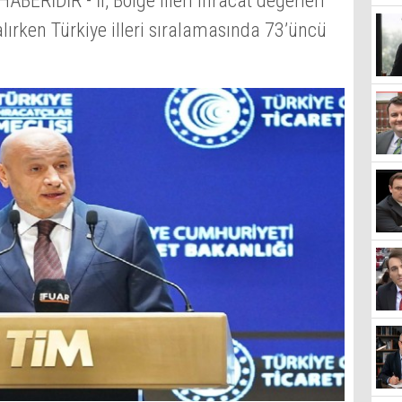
RİDİR - İl, Bölge illeri ihracat değerleri
lırken Türkiye illeri sıralamasında 73’üncü