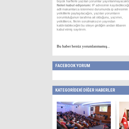
büyük harflerle yazılan yorumlar yayınlanmayacaktı
Neleri kabul ediyorum:
IP adresimin kaydedileceği
adli makamlarca istenmesi durumunda ip adresimin
yetkililerle paylaşılacağını, yazılan yorumların
sorumluluğunun tarafıma ait olduğunu, yazımın,
yetkililerce, fikrim sorulmaksızın yayından
kaldırılabileceğini bu siteye girdiğim andan itibaren
kabul etmiş sayılırım.
Bu haber henüz yorumlanmamış...
FACEBOOK YORUM
KATEGORİDEKİ DİĞER HABERLER