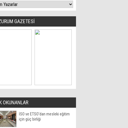
ZURUM GAZETESİ
K OKUNANLAR
İSO ve ETSO'dan mesleki eğitim
için güç birliği