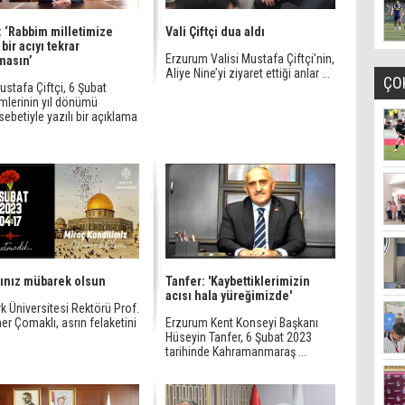
i: ‘Rabbim milletimize
Vali Çiftçi dua aldı
bir acıyı tekrar
Erzurum Valisi Mustafa Çiftçi’nin,
masın’
Aliye Nine’yi ziyaret ettiği anlar ...
ÇO
ustafa Çiftçi, 6 Şubat
mlerinin yıl dönümü
betiyle yazılı bir açıklama
ınız mübarek olsun
Tanfer: 'Kaybettiklerimizin
acısı hala yüreğimizde'
k Üniversitesi Rektörü Prof.
er Çomaklı, asrın felaketini
Erzurum Kent Konseyi Başkanı
Hüseyin Tanfer, 6 Şubat 2023
tarihinde Kahramanmaraş ...