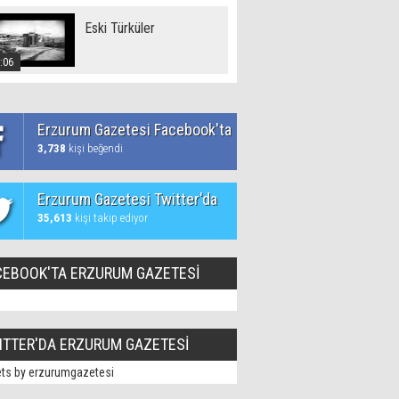
Eski Türküler
:06
Erzurum Gazetesi Facebook'ta
3,738
kişi beğendi
Erzurum Gazetesi Twitter'da
35,613
kişi takip ediyor
CEBOOK'TA ERZURUM GAZETESİ
ITTER'DA ERZURUM GAZETESİ
ts by erzurumgazetesi