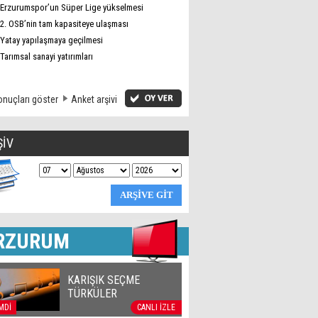
Erzurumspor’un Süper Lige yükselmesi
2. OSB’nin tam kapasiteye ulaşması
Yatay yapılaşmaya geçilmesi
Tarımsal sanayi yatırımları
nuçları göster
Anket arşivi
ŞİV
RZURUM
KARIŞIK SEÇME
TÜRKÜLER
MDİ
CANLI İZLE