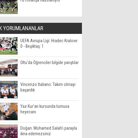
FB rövanşa hazırlanıyor
K YORUMLANANLAR
UEFA Avrupa Ligi: Hradec Kralove:
0 - Beşiktaş: 1
Oltu'da Öğrenciler bilgide yarıştılar
Vincenzo Italiano: Takım olmayı
başardık
Yaz Kur'an kursunda turnuva
heyecanı
Doğan: Mohamed Salah'ı parayla
ikna edemezsiniz