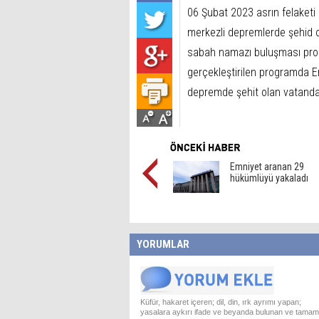
06 Şubat 2023 asrın felaketi 
merkezli depremlerde şehid o
sabah namazı buluşması prog
gerçekleştirilen programda E
depremde şehit olan vatandaşl
Emniyet aranan 29
hükümlüyü yakaladı
YORUMLAR
Küfür, hakaret içeren; dil, din, ırk ayrımı yapan;
yasalara aykırı ifade ve beyanda bulunan ve tamam