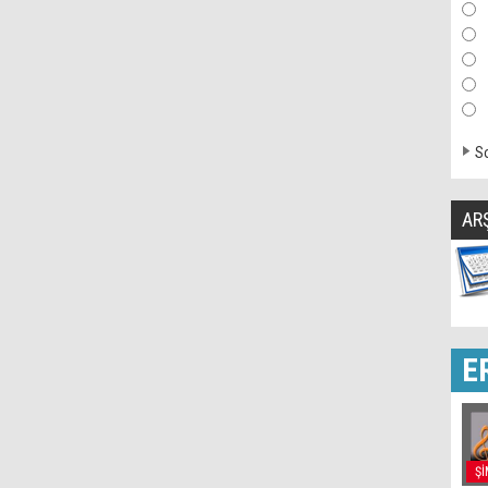
So
AR
E
Şİ