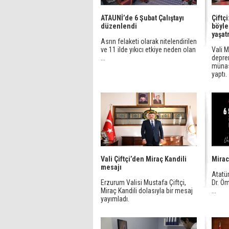
ATAUNİ’de 6 Şubat Çalıştayı
Çiftç
düzenlendi
böyle 
yaşat
Asrın felaketi olarak nitelendirilen
ve 11 ilde yıkıcı etkiye neden olan
Vali M
...
depre
münase
yaptı.
Vali Çiftçi’den Miraç Kandili
Mirac
mesajı
Atatür
Erzurum Valisi Mustafa Çiftçi,
Dr. Öm
Miraç Kandili dolasıyla bir mesaj
...
yayımladı.