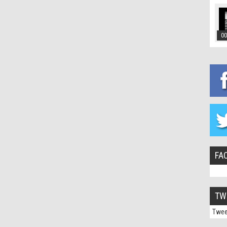
00
FA
TW
Twee