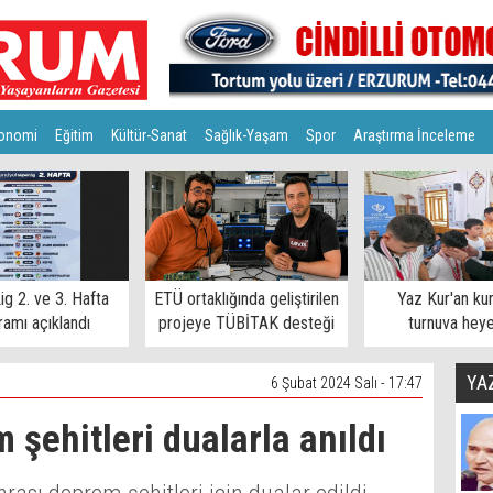
onomi
Eğitim
Kültür-Sanat
Sağlık-Yaşam
Spor
Araştırma İnceleme
ig 2. ve 3. Hafta
ETÜ ortaklığında geliştirilen
Yaz Kur'an ku
amı açıklandı
projeye TÜBİTAK desteği
turnuva hey
YA
6 Şubat 2024 Salı - 17:47
şehitleri dualarla anıldı