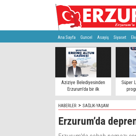
Ana Sayfa
Guncel
Asayiş
Siyaset
Ek
Türkiye
Teknoloji
Aziziye Belediyesinden
Süper L
Erzurum'da bir ilk
progr
>
HABERLER
SAĞLIK-YAŞAM
Erzurum’da deprem 