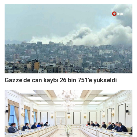
Gazze'de can kaybı 26 bin 751'e yükseldi