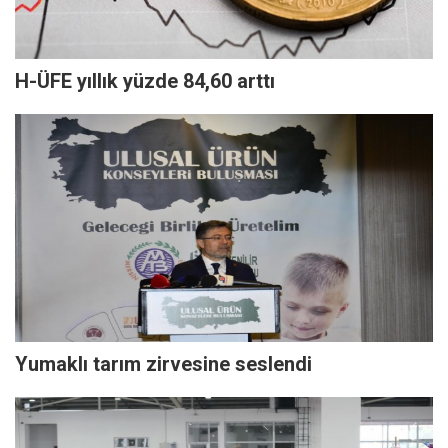
H-ÜFE yıllık yüzde 84,60 arttı
Yumaklı tarım zirvesine seslendi