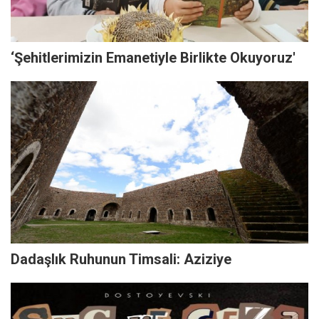
‘Şehitlerimizin Emanetiyle Birlikte Okuyoruz'
Dadaşlık Ruhunun Timsali: Aziziye