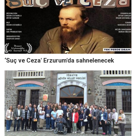
‘Suç ve Ceza' Erzurum'da sahnelenecek