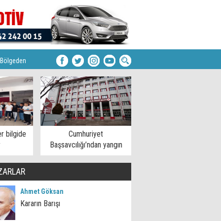
Bölgeden
r bilgide
Cumhuriyet
r
Başsavcılığı’ndan yangın
açıklaması
ZARLAR
Ahmet Göksan
Kararın Barışı