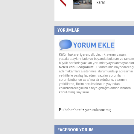
karar
YORUMLAR
Küfür, hakaret içeren; dil, din, ırk ayrımı yapan;
yasalara aykırı ifade ve beyanda bulunan ve tamam
büyük harflerle yazılan yorumlar yayınlanmayacaktı
Neleri kabul ediyorum:
IP adresimin kaydedileceği
adli makamlarca istenmesi durumunda ip adresimin
yetkililerle paylaşılacağını, yazılan yorumların
sorumluluğunun tarafıma ait olduğunu, yazımın,
yetkililerce, fikrim sorulmaksızın yayından
kaldırılabileceğini bu siteye girdiğim andan itibaren
kabul etmiş sayılırım.
Bu haber henüz yorumlanmamış...
FACEBOOK YORUM