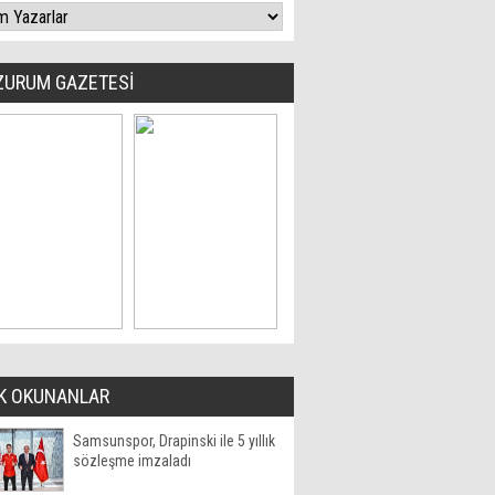
ZURUM GAZETESİ
K OKUNANLAR
Samsunspor, Drapinski ile 5 yıllık
sözleşme imzaladı