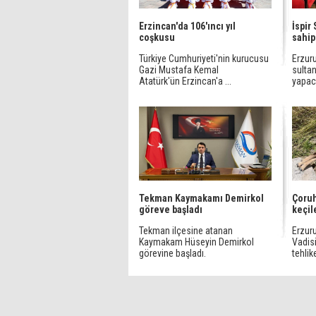
Erzincan'da 106'ıncı yıl
İspir
coşkusu
sahip
Türkiye Cumhuriyeti'nin kurucusu
Erzur
Gazi Mustafa Kemal
sultan
Atatürk'ün Erzincan'a ...
yapac
Tekman Kaymakamı Demirkol
Çoruh
göreve başladı
keçil
Tekman ilçesine atanan
Erzur
Kaymakam Hüseyin Demirkol
Vadisi
görevine başladı.
tehlik