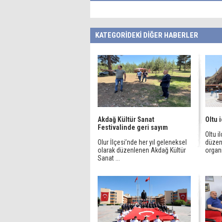
KATEGORİDEKİ DİĞER HABERLER
Akdağ Kültür Sanat
Oltu 
Festivalinde geri sayım
Oltu i
Olur İlçesi’nde her yıl geleneksel
düzen
olarak düzenlenen Akdağ Kültür
organ
Sanat ...