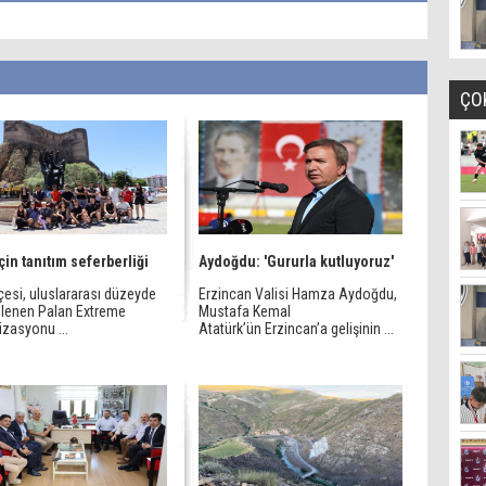
ÇO
için tanıtım seferberliği
Aydoğdu: 'Gururla kutluyoruz'
lçesi, uluslararası düzeyde
Erzincan Valisi Hamza Aydoğdu,
lenen Palan Extreme
Mustafa Kemal
izasyonu ...
Atatürk’ün Erzincan’a gelişinin ...