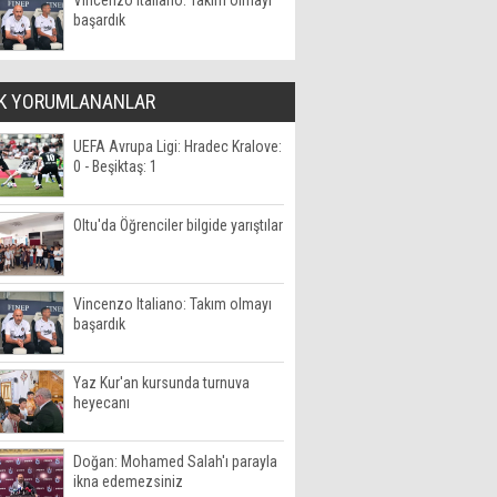
Vincenzo Italiano: Takım olmayı
başardık
K YORUMLANANLAR
UEFA Avrupa Ligi: Hradec Kralove:
0 - Beşiktaş: 1
Oltu'da Öğrenciler bilgide yarıştılar
Vincenzo Italiano: Takım olmayı
başardık
Yaz Kur'an kursunda turnuva
heyecanı
Doğan: Mohamed Salah'ı parayla
ikna edemezsiniz