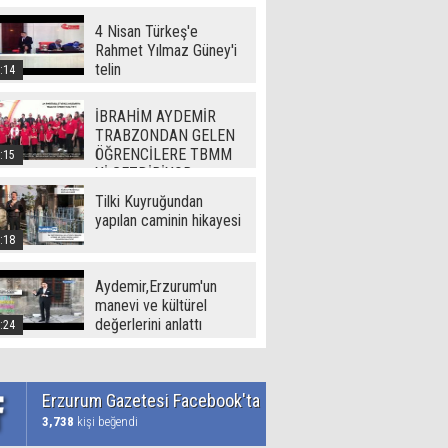
(720p)
4 Nisan Türkeş'e
Rahmet Yılmaz Güney'i
telin
:14
İBRAHİM AYDEMİR
TRABZONDAN GELEN
ÖĞRENCİLERE TBMM
:15
Yİ GEZDİRİYOR
Tilki Kuyruğundan
yapılan caminin hikayesi
:18
Aydemir,Erzurum'un
manevi ve kültürel
değerlerini anlattı
:24
Erzurum Gazetesi Facebook'ta
3,738
kişi beğendi