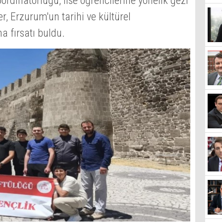
rdinatörlüğü, lise öğrencilerine yönelik gezi
, Erzurum'un tarihi ve kültürel
a fırsatı buldu.