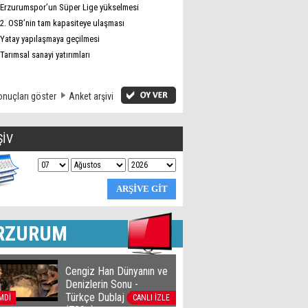
Erzurumspor’un Süper Lige yükselmesi
2. OSB’nin tam kapasiteye ulaşması
Yatay yapılaşmaya geçilmesi
Tarımsal sanayi yatırımları
nuçları göster
Anket arşivi
ŞİV
RZURUM
Cengiz Han Dünyanın ve
Denizlerin Sonu -
Türkçe Dublaj film izle
MDİ
CANLI İZLE