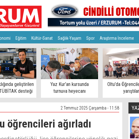
onomi
Eğitim
Kültür-Sanat
Sağlık-Yaşam
Spor
Araştırma İnceleme
ığında geliştirilen
Yaz Kur'an kursunda
Oltu'da Öğrencile
 TÜBİTAK desteği
turnuva heyecanı
yarıştıla
YA
2 Temmuz 2025 Çarşamba - 11:58
 öğrencileri ağırladı