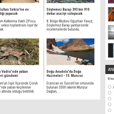
 Sultan Sekisi'ne ev
Söylemez Barajı 393 bin 910
liği yapacak
dekar araziyi sulayacak
um Kalkınma Vakfı 29’ncu
8. Bölge Müdürü Oğuzhan Yavuz,
 sekisi toplantısını İspir’de
Söylemez Barajı şantiyesinde
ak.
incelemelerde bulundu.
AN
 Vadisi’nde yaban
Doğu Anadolu'da Doğa
eri gündemi
Hazineleri - 15: Munzur
Erzu
um’un İspir İlçesinde Çoruh
Erzincan ve Tunceli’nin ortasında
'nde yaban keçilerinin
bulunan 3300 rakımlı Munzur
e altında olduğu belirtildi.
Dağları, ...