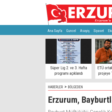
Ana Sayfa
Guncel
Asayiş
Siyaset
Ek
Türkiye
Teknoloji
Süper Lig 2. ve 3. Hafta
ETÜ ortakl
programı açıklandı
projeye
>
HABERLER
BÖLGEDEN
Erzurum, Bayburtlu