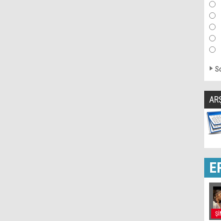
So
AR
E
Şİ