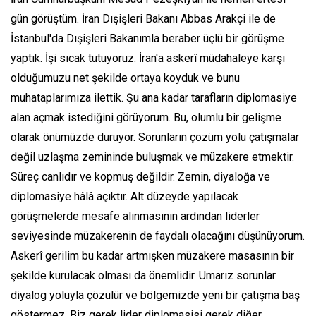
gün görüştüm. İran Dışişleri Bakanı Abbas Arakçi ile de
İstanbul'da Dışişleri Bakanımla beraber üçlü bir görüşme
yaptık. İşi sıcak tutuyoruz. İran'a askerî müdahaleye karşı
olduğumuzu net şekilde ortaya koyduk ve bunu
muhataplarımıza ilettik. Şu ana kadar tarafların diplomasiye
alan açmak istediğini görüyorum. Bu, olumlu bir gelişme
olarak önümüzde duruyor. Sorunların çözüm yolu çatışmalar
değil uzlaşma zemininde buluşmak ve müzakere etmektir.
Süreç canlıdır ve kopmuş değildir. Zemin, diyaloğa ve
diplomasiye hâlâ açıktır. Alt düzeyde yapılacak
görüşmelerde mesafe alınmasının ardından liderler
seviyesinde müzakerenin de faydalı olacağını düşünüyorum.
Askerî gerilim bu kadar artmışken müzakere masasının bir
şekilde kurulacak olması da önemlidir. Umarız sorunlar
diyalog yoluyla çözülür ve bölgemizde yeni bir çatışma baş
göstermez. Biz gerek lider diplomasisi gerek diğer