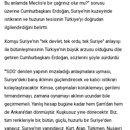
Bu anlamda Meclis'e bir çağrınız olur mu?" sorusu
üzerine Cumhurbaşkanı Erdoğan, Suriye'nin kuzeyinde
istikrarın ve huzurun tesisinin Türkiye'yi doğrudan
ilgilendirdiğini belirtti.
Komşu Suriye'nin "tek devlet, tek ordu, tek Suriye" anlayışı
ile bütünleşmesinin Türkiye'nin büyük arzusu olduğunu dile
getiren Cumhurbaşkanı Erdoğan, sözlerini şöyle sürdürdü:
"'SDG' denilen yapının imzaladığı anlaşmalara uyması,
Suriye'deki barış iklimini güçlendirecek ve kalıcı istikrarı
kolaylaştıracaktır. Kimse, çatışmaları körüklemeyi, gerilimi
tırmandırmayı, zamana oynamayı aklının ucundan bile
geçirmemeli. Yanlış hesap bugüne kadar hem Şam'dan hem
de Ankara'dan dönmüştür. Kuşkusuz yine dönecektir. Biz,
tüm renkleriyle bir, bütün, güçlü, huzurlu bir Suriye'den
yanayız. Suriye'nin yanındayız. Kürt, Arap, Türkmen, Nusayri