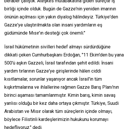
beraber çalıştık. Ateşkes mutabakatına giden süreçte iş
birliği içinde olduk. Bugün de Gazze'nin yeniden imarının
önünün açılması için yakın diyalog hâlindeyiz. Türkiye'den
Gazze'ye ulaştırılmakta olan insani yardımların eş
güdümünde Mısır'ın desteği çok önemli."
İsrail hükûmetinin sivilleri hedef almayı sürdürdüğüne
dikkati çeken Cumhurbaşkanı Erdoğan, "11 Ekim'den bu yana
500'ü aşkın Gazzeli, İsrail tarafından şehit edildi. İnsani
yardım tırlarının Gazze'ye girişlerinde hâlen ciddi
kısıtlamalar, sorunlar yaşanıyor ancak İsrail'in tüm
kışkırtmalarına ve ihlallerine rağmen Gazze Barış Planı'nın
birinci aşaması tamamlanmıştır. Kimin barış, kimin savaş
yanlısı olduğu bir kez daha ortaya çıkmıştır. Türkiye, Suudi
Arabistan ve Mısır olarak tüm süreçlerin içinde olmayı,
böylece Filistinli kardeşlerimizin hukukunu korumayı
hedefliyoruz." dedi.