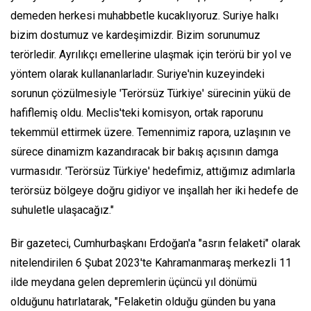
demeden herkesi muhabbetle kucaklıyoruz. Suriye halkı
bizim dostumuz ve kardeşimizdir. Bizim sorunumuz
terörledir. Ayrılıkçı emellerine ulaşmak için terörü bir yol ve
yöntem olarak kullananlarladır. Suriye'nin kuzeyindeki
sorunun çözülmesiyle 'Terörsüz Türkiye' sürecinin yükü de
hafiflemiş oldu. Meclis'teki komisyon, ortak raporunu
tekemmül ettirmek üzere. Temennimiz rapora, uzlaşının ve
sürece dinamizm kazandıracak bir bakış açısının damga
vurmasıdır. 'Terörsüz Türkiye' hedefimiz, attığımız adımlarla
terörsüz bölgeye doğru gidiyor ve inşallah her iki hedefe de
suhuletle ulaşacağız."
Bir gazeteci, Cumhurbaşkanı Erdoğan'a "asrın felaketi" olarak
nitelendirilen 6 Şubat 2023'te Kahramanmaraş merkezli 11
ilde meydana gelen depremlerin üçüncü yıl dönümü
olduğunu hatırlatarak, "Felaketin olduğu günden bu yana