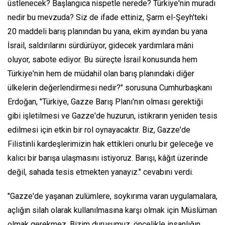
üstlenecek? Başlangıca nispetle nerede? Türkiye'nin muradı
nedir bu mevzuda? Siz de ifade ettiniz, Şarm el-Şeyh'teki
20 maddeli barış planından bu yana, ekim ayından bu yana
İsrail, saldırılarını sürdürüyor, gidecek yardımlara mâni
oluyor, sabote ediyor. Bu süreçte İsrail konusunda hem
Türkiye'nin hem de müdahil olan barış planındaki diğer
ülkelerin değerlendirmesi nedir?" sorusuna Cumhurbaşkanı
Erdoğan, "Türkiye, Gazze Barış Planı'nın olması gerektiği
gibi işletilmesi ve Gazze'de huzurun, istikrarın yeniden tesis
edilmesi için etkin bir rol oynayacaktır. Biz, Gazze'de
Filistinli kardeşlerimizin hak ettikleri onurlu bir geleceğe ve
kalıcı bir barışa ulaşmasını istiyoruz. Barışı, kâğıt üzerinde
değil, sahada tesis etmekten yanayız." cevabını verdi.
"Gazze'de yaşanan zulümlere, soykırıma varan uygulamalara,
açlığın silah olarak kullanılmasına karşı olmak için Müslüman
olmak gerekmez. Bizim duruşumuz, öncelikle insanlığın