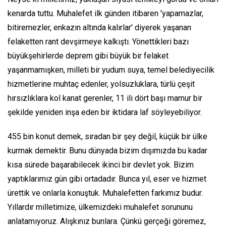
kenarda tuttu. Muhalefet ilk günden itibaren 'yapamazlar,
bitiremezler, enkazın altında kalırlar' diyerek yaşanan
felaketten rant devşirmeye kalkıştı. Yönettikleri bazı
büyükşehirlerde deprem gibi büyük bir felaket
yaşanmamışken, milleti bir yudum suya, temel belediyecilik
hizmetlerine muhtaç edenler, yolsuzluklara, türlü çeşit
hırsızlıklara kol kanat gerenler, 11 ili dört başı mamur bir
şekilde yeniden inşa eden bir iktidara laf söyleyebiliyor.
455 bin konut demek, sıradan bir şey değil, küçük bir ülke
kurmak demektir. Bunu dünyada bizim dışımızda bu kadar
kısa sürede başarabilecek ikinci bir devlet yok. Bizim
yaptıklarımız gün gibi ortadadır. Bunca yıl, eser ve hizmet
ürettik ve onlarla konuştuk. Muhalefetten farkımız budur.
Yıllardır milletimize, ülkemizdeki muhalefet sorununu
anlatamıyoruz. Alışkınız bunlara. Çünkü gerçeği göremez,