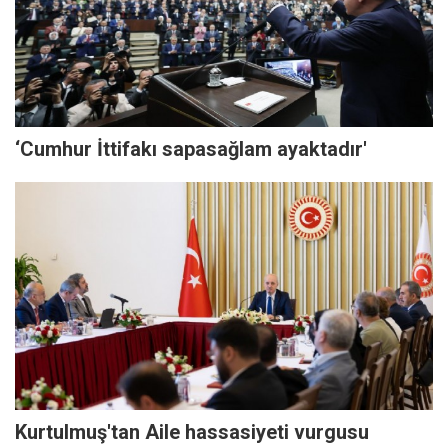
‘Cumhur İttifakı sapasağlam ayaktadır'
Kurtulmuş'tan Aile hassasiyeti vurgusu