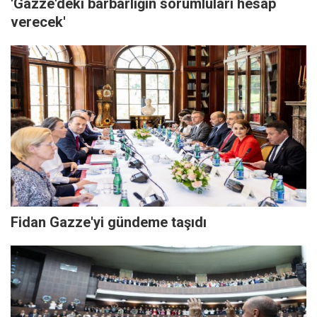
'Gazze'deki barbarlığın sorumluları hesap
verecek'
Fidan Gazze'yi gündeme taşıdı