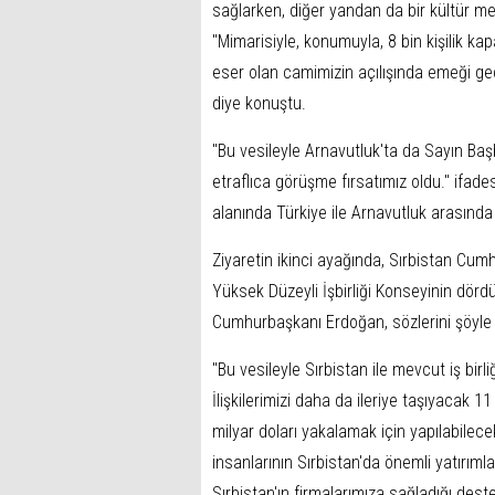
sağlarken, diğer yandan da bir kültür me
"Mimarisiyle, konumuyla, 8 bin kişilik ka
eser olan camimizin açılışında emeği g
diye konuştu.
"Bu vesileyle Arnavutluk'ta da Sayın Ba
etraflıca görüşme fırsatımız oldu." ifa
alanında Türkiye ile Arnavutluk arasında b
Ziyaretin ikinci ayağında, Sırbistan Cu
Yüksek Düzeyli İşbirliği Konseyinin dörd
Cumhurbaşkanı Erdoğan, sözlerini şöyle
"Bu vesileyle Sırbistan ile mevcut iş birli
İlişkilerimizi daha da ileriye taşıyacak 1
milyar doları yakalamak için yapılabilecek
insanlarının Sırbistan'da önemli yatırımla
Sırbistan'ın firmalarımıza sağladığı des