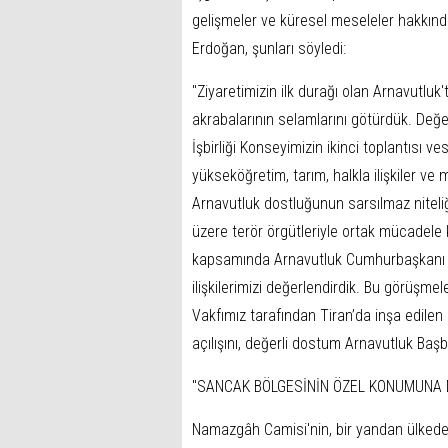
gelişmeler ve küresel meseleler hakkınd
Erdoğan, şunları söyledi:
"Ziyaretimizin ilk durağı olan Arnavutluk'
akrabalarının selamlarını götürdük. Değ
İşbirliği Konseyimizin ikinci toplantısı ve
yükseköğretim, tarım, halkla ilişkiler ve
Arnavutluk dostluğunun sarsılmaz niteli
üzere terör örgütleriyle ortak mücadele 
kapsamında Arnavutluk Cumhurbaşkanı Sa
ilişkilerimizi değerlendirdik. Bu görüşme
Vakfımız tarafından Tiran’da inşa edile
açılışını, değerli dostum Arnavutluk Başb
"SANCAK BÖLGESİNİN ÖZEL KONUMUNA 
Namazgâh Camisi'nin, bir yandan ülkedeki