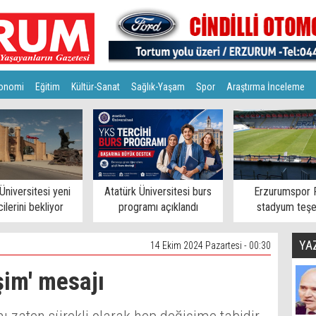
onomi
Eğitim
Kültür-Sanat
Sağlık-Yaşam
Spor
Araştırma İnceleme
Üniversitesi yeni
Atatürk Üniversitesi burs
Erzurumspor 
ilerini bekliyor
programı açıklandı
stadyum teşe
YA
14 Ekim 2024 Pazartesi - 00:30
şim' mesajı