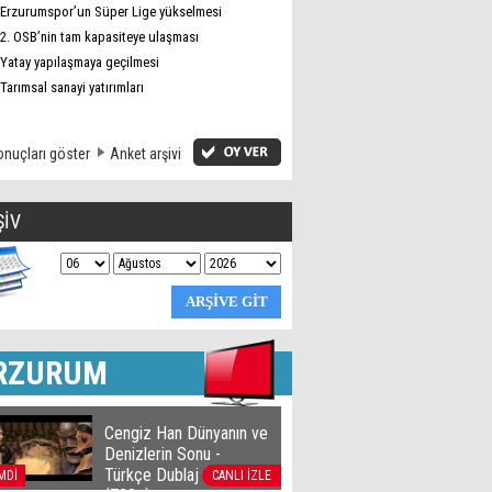
Erzurumspor’un Süper Lige yükselmesi
2. OSB’nin tam kapasiteye ulaşması
Yatay yapılaşmaya geçilmesi
Tarımsal sanayi yatırımları
nuçları göster
Anket arşivi
ŞİV
RZURUM
Cengiz Han Dünyanın ve
Denizlerin Sonu -
Türkçe Dublaj film izle
MDİ
CANLI İZLE