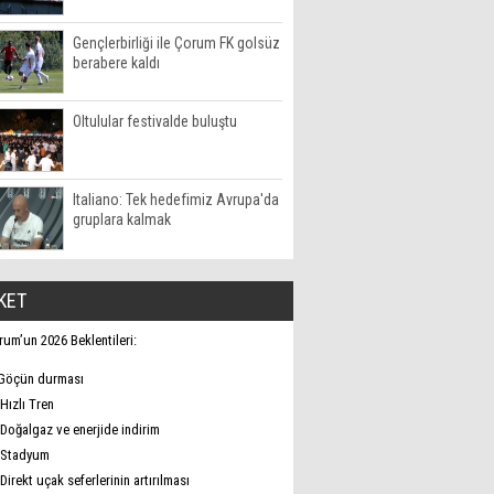
Gençlerbirliği ile Çorum FK golsüz
berabere kaldı
Oltulular festivalde buluştu
Italiano: Tek hedefimiz Avrupa'da
gruplara kalmak
KET
rum’un 2026 Beklentileri:
Göçün durması
Hızlı Tren
Doğalgaz ve enerjide indirim
Stadyum
Direkt uçak seferlerinin artırılması