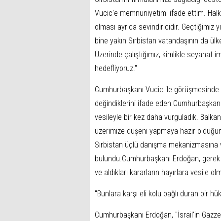
Vucic'e memnuniyetimi ifade ettim. Halk
olması ayrıca sevindiricidir. Geçtiğimiz y
bine yakın Sırbistan vatandaşının da ü
Üzerinde çalıştığımız, kimlikle seyahat imk
hedefliyoruz."
Cumhurbaşkanı Vucic ile görüşmesinde Sa
değindiklerini ifade eden Cumhurbaşkanı
vesileyle bir kez daha vurguladık. Balka
üzerimize düşeni yapmaya hazır olduğum
Sırbistan üçlü danışma mekanizmasına v
bulundu.Cumhurbaşkanı Erdoğan, gerek A
ve aldıkları kararların hayırlara vesile ol
"Bunlara karşı eli kolu bağlı duran bir h
Cumhurbaşkanı Erdoğan, "İsrail'in Gazze'