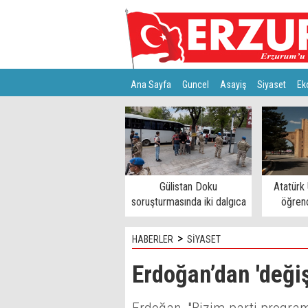
Ana Sayfa
Guncel
Asayiş
Siyaset
Ek
Türkiye
Teknoloji
Gülistan Doku
Atatürk 
soruşturmasında iki dalgıca
öğrenc
tutuklama
>
HABERLER
SİYASET
Erdoğan’dan 'deği