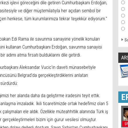
rkezi işlevi göreceğini dile getiren Cumhurbaşkanı Erdoğan,
pasitesiyle ve diğer müştemilatıyla her açıdan sembol bir
eçen herkese, tüm kurumlarımıza tekrar teşekkür ediyorum."
şbakan Edi Rama ile savunma sanayiine yönelik konuları
So
desini kullanan Cumhurbaşkanı Erdoğan, savunma sanayisi
ir adımı atma fırsatı bulduklarını dile getirdi.
AR
mhurbaşkanı Aleksandar Vucic'in daveti münasebetiyle
üncüsünü Belgrad'da gerçekleştirdiklerini anlatan
 sürdürdü:
E
ğimizi her alanda daha da geliştirme iradesini teyit ettik.
1 anlaşma imzaladık. İkili ticaretimizde ortak hedefimiz olan 5
 çalışmaları ele aldık. Özellikle müteahhitlik alanında Türk iş
r gerçekleştirmeleri bizim için gurur vesilesi olmuştur.
Şİ
tekten dolayı değerli dostum, Sayın Sırbistan Cumhurbaşkanı