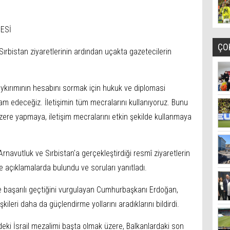
ESİ
ÇO
rbistan ziyaretlerinin ardından uçakta gazetecilerin
oykırımının hesabını sormak için hukuk ve diplomasi
 edeceğiz. İletişimin tüm mecralarını kullanıyoruz. Bunu
zere yapmaya, iletişim mecralarını etkin şekilde kullanmaya
avutluk ve Sırbistan'a gerçekleştirdiği resmî ziyaretlerin
açıklamalarda bulundu ve soruları yanıtladı.
ve başarılı geçtiğini vurgulayan Cumhurbaşkanı Erdoğan,
şkileri daha da güçlendirme yollarını aradıklarını bildirdi.
e'deki İsrail mezalimi başta olmak üzere, Balkanlardaki son