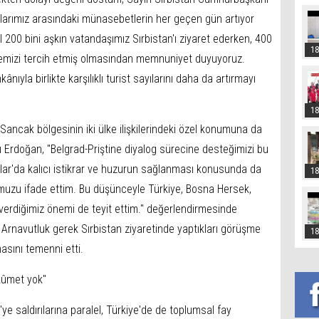
larımız arasındaki münasebetlerin her geçen gün artıyor
ıl 200 bini aşkın vatandaşımız Sırbistan'ı ziyaret ederken, 400
18
lkemizi tercih etmiş olmasından memnuniyet duyuyoruz.
ânıyla birlikte karşılıklı turist sayılarını daha da artırmayı
18
ncak bölgesinin iki ülke ilişkilerindeki özel konumuna da
 Erdoğan, "Belgrad-Priştine diyalog sürecine desteğimizi bu
nlar'da kalıcı istikrar ve huzurun sağlanması konusunda da
18
uzu ifade ettim. Bu düşünceyle Türkiye, Bosna Hersek,
erdiğimiz önemi de teyit ettim." değerlendirmesinde
rnavutluk gerek Sırbistan ziyaretinde yaptıkları görüşme
18
masını temenni etti.
ükûmet yok"
ye saldırılarına paralel, Türkiye'de de toplumsal fay