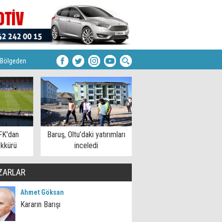
Bölgeden
FK'dan
Baruş, Oltu’daki yatırımları
kkürü
inceledi
ZARLAR
Ahmet Göksan
Kararın Barışı