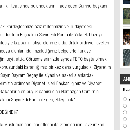
a fikir teatisinde bulunduklarını ifade eden Cumhurbaşkanı
taki kardeşlerimize aziz milletimizin ve Türkiye'deki
erli dostum Başbakan Sayın Edi Rama ile Yüksek Düzeyli
silesiyle kapsamlı istişarelerimiz oldu. Ortak bildiriye ilaveten
 medya alanlarında imzaladığımız belgelerle Türkiye-
ğini teyit ettik. Görüşmelerimizde ayrıca FETÖ başta olmak
konusundaki kararlılığımızı bir kez daha vurguladık. Ziyaretim
yın Bayram Begay ile siyasi ve askerî alanlardaki
AN
lerimizin ardından Diyanet İşleri Başkanlığımız ve Diyanet
Erzu
n Balkanların en büyük camisi olan Namazgâh Camii'nin
akanı Sayın Edi Rama ile gerçekleştirdik."
DEĞİNDİK"
 Müslümanların ibadetlerini ifa etmeleri için ilave imkân