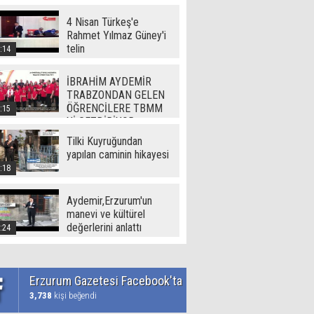
(720p)
4 Nisan Türkeş'e
Rahmet Yılmaz Güney'i
telin
:14
İBRAHİM AYDEMİR
TRABZONDAN GELEN
ÖĞRENCİLERE TBMM
:15
Yİ GEZDİRİYOR
Tilki Kuyruğundan
yapılan caminin hikayesi
:18
Aydemir,Erzurum'un
manevi ve kültürel
değerlerini anlattı
:24
Erzurum Gazetesi Facebook'ta
3,738
kişi beğendi