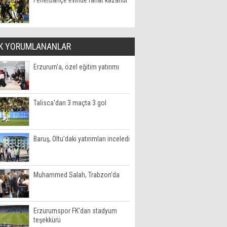
Fenerbahçe evinde rahat kazandı
K YORUMLANANLAR
Erzurum'a, özel eğitim yatırımı
Talisca'dan 3 maçta 3 gol
Baruş, Oltu'daki yatırımları inceledi
Muhammed Salah, Trabzon'da
Erzurumspor FK'dan stadyum
teşekkürü