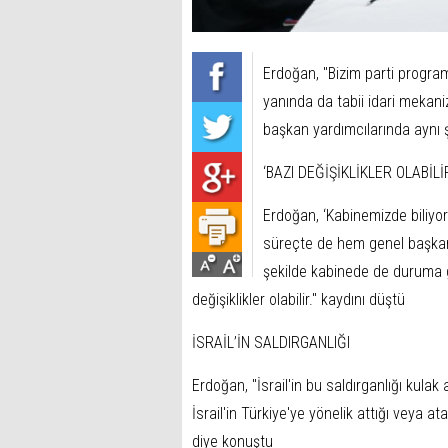
Erdoğan, "Bizim parti progra
yanında da tabii idari mekaniz
başkan yardımcılarında aynı şek
‘BAZI DEĞİŞİKLİKLER OLABİLİ
Erdoğan, ‘Kabinemizde biliyor
süreçte de hem genel başkan y
şekilde kabinede de duruma g
değişiklikler olabilir." kaydını düştü
İSRAİL’İN SALDIRGANLIĞI
Erdoğan, "İsrail'in bu saldırganlığı kulak
İsrail'in Türkiye'ye yönelik attığı veya at
diye konuştu