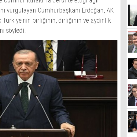
e Cumhur İttifakı'na deruhte ettiği ağır
rını vurgulayan Cumhurbaşkanı Erdoğan, AK
Türkiye'nin birliğinin, dirliğinin ve aydınlık
nı söyledi.