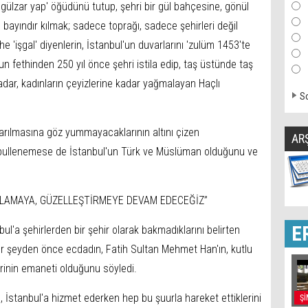
 gülzar yap' öğüdünü tutup, şehri bir gül bahçesine, gönül
bayındır kılmak; sadece toprağı, sadece şehirleri değil
 'işgal' diyenlerin, İstanbul'un duvarlarını 'zulüm 1453'te
l'un fethinden 250 yıl önce şehri istila edip, taş üstünde taş
ar, kadınların çeyizlerine kadar yağmalayan Haçlı
So
parılmasına göz yummayacaklarının altını çizen
AR
abullenemese de İstanbul'un Türk ve Müslüman olduğunu ve
LLAMAYA, GÜZELLEŞTİRMEYE DEVAM EDECEĞİZ”
E
bul'a şehirlerden bir şehir olarak bakmadıklarını belirten
r şeyden önce ecdadın, Fatih Sultan Mehmet Han'ın, kutlu
erinin emaneti olduğunu söyledi.
, İstanbul'a hizmet ederken hep bu şuurla hareket ettiklerini
Şİ