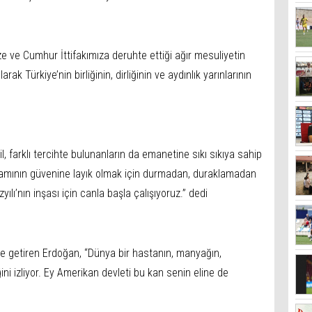
ze ve Cumhur İttifakımıza deruhte ettiği ağır mesuliyetin
rak Türkiye’nin birliğinin, dirliğinin ve aydınlık yarınlarının
, farklı tercihte bulunanların da emanetine sıkı sıkıya sahip
mamının güvenine layık olmak için durmadan, duraklamadan
ı’nın inşası için canla başla çalışıyoruz.” dedi
le getiren Erdoğan, “Dünya bir hastanın, manyağın,
i izliyor. Ey Amerikan devleti bu kan senin eline de