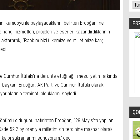
sini kamuoyu ile paylaşacaklarını belirten Erdoğan, ne
ER
e hangi hizmetleri, projeleri ve eserleri kazandırdıklarının
i aktararak, "Rabbim bizi ülkemize ve milletimize karşı
edi
”
ve Cumhur İttifakı'na deruhte ettiği ağır mesuliyetin farkında
rbaşkanı Erdoğan, AK Parti ve Cumhur İttifakı olarak
k yarınlarının teminatı olduklarını söyledi.
ÇO
ldönümü olduğunu hatırlatan Erdoğan, “28 Mayıs’ta yapılan
zde 52,2 oy oranıyla milletimizin tercihine mazhar olarak
n kalbi şükranlarımı sunuyorum.’ dedi