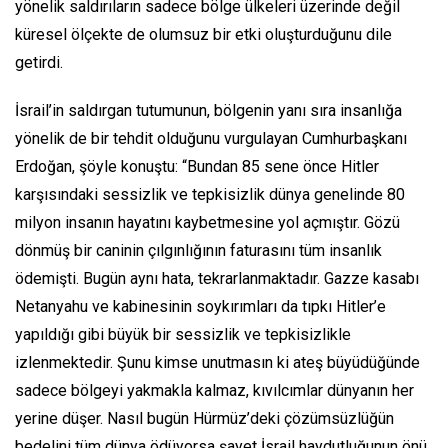
yönelik saldırıların sadece bölge ülkeleri üzerinde değil
küresel ölçekte de olumsuz bir etki oluşturduğunu dile
getirdi.
İsrail’in saldırgan tutumunun, bölgenin yanı sıra insanlığa
yönelik de bir tehdit olduğunu vurgulayan Cumhurbaşkanı
Erdoğan, şöyle konuştu: “Bundan 85 sene önce Hitler
karşısındaki sessizlik ve tepkisizlik dünya genelinde 80
milyon insanın hayatını kaybetmesine yol açmıştır. Gözü
dönmüş bir caninin çılgınlığının faturasını tüm insanlık
ödemişti. Bugün aynı hata, tekrarlanmaktadır. Gazze kasabı
Netanyahu ve kabinesinin soykırımları da tıpkı Hitler’e
yapıldığı gibi büyük bir sessizlik ve tepkisizlikle
izlenmektedir. Şunu kimse unutmasın ki ateş büyüdüğünde
sadece bölgeyi yakmakla kalmaz, kıvılcımlar dünyanın her
yerine düşer. Nasıl bugün Hürmüz’deki çözümsüzlüğün
bedelini tüm dünya ödüyorsa şayet İsrail haydutluğunun önü