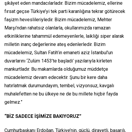
şikâyet eden mandacılarladır. Bizim mücadelemiz, ellerine
fırsat geçse Türkiye’yi tek parti karanlığına tekrar götürecek
faşizm heveslileriyledir. Bizim mücadelemiz, Mehter
Marşı’ndan rahatsız olanlarla, okullarımızda ramazan
etkinliklerine tahammül edemeyenlerle, laikliği siper alarak
milletin inanç değerlerine ateş edenlerledir. Bizim
mücadelemiz, Sultan Fatih’in emaneti aziz İstanbul’un
duvarlarını ‘Zulüm 1453’te başladı’ yazılarıyla kirleten
mankurtladır. Bu makamlarda olduğumuz müddetçe
mücadelemiz devam edecektir. Şunu bir kere daha
hatırlatmak durumundayım, tembel, vizyonsuz, kavgalı
muhalefetten ne bu ülkeye ne de bu millete hiçbir fayda
gelmez.”
“BİZ SADECE İŞİMİZE BAKIYORUZ”
Cumhurbaşkanı Erdoğan, Türkiye’nin, güçlü, dirayetli, başarılı,