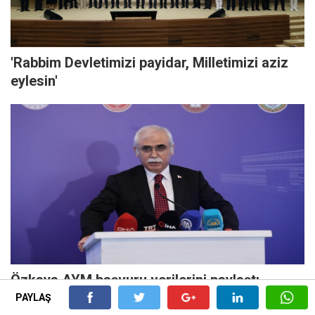
'Rabbim Devletimizi payidar, Milletimizi aziz
eylesin'
Özkaya AYM başvuru verilerini paylaştı
PAYLAŞ