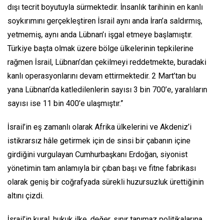
dışı tecrit boyutuyla sürmektedir. İnsanlık tarihinin en kanlı
soykırımını gerçekleştiren İsrail aynı anda İran’a saldırmış,
yetmemiş, aynı anda Lübnan’ı işgal etmeye başlamıştır.
Türkiye başta olmak üzere bölge ülkelerinin tepkilerine
rağmen İsrail, Lübnan’dan çekilmeyi reddetmekte, buradaki
kanlı operasyonlarını devam ettirmektedir. 2 Mart’tan bu
yana Lübnan’da katledilenlerin sayısı 3 bin 700’e, yaralıların
sayısı ise 11 bin 400’e ulaşmıştır.”
İsrail’in eş zamanlı olarak Afrika ülkelerini ve Akdeniz’i
istikrarsız hâle getirmek için de sinsi bir çabanın içine
girdiğini vurgulayan Cumhurbaşkanı Erdoğan, siyonist
yönetimin tam anlamıyla bir çıban başı ve fitne fabrikası
olarak geniş bir coğrafyada sürekli huzursuzluk ürettiğinin
altını çizdi.
İsrail’in kural, hukuk ilke, değer, sınır tanımaz politikalarına