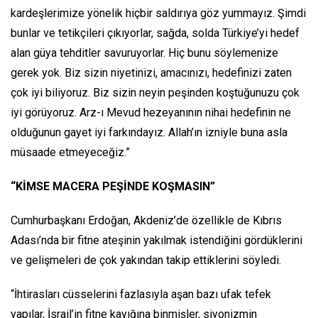
kardeşlerimize yönelik hiçbir saldırıya göz yummayız. Şimdi
bunlar ve tetikçileri çıkıyorlar, sağda, solda Türkiye’yi hedef
alan güya tehditler savuruyorlar. Hiç bunu söylemenize
gerek yok. Biz sizin niyetinizi, amacınızı, hedefinizi zaten
çok iyi biliyoruz. Biz sizin neyin peşinden koştuğunuzu çok
iyi görüyoruz. Arz-ı Mevud hezeyanının nihai hedefinin ne
olduğunun gayet iyi farkındayız. Allah’ın izniyle buna asla
müsaade etmeyeceğiz.”
“KİMSE MACERA PEŞİNDE KOŞMASIN”
Cumhurbaşkanı Erdoğan, Akdeniz’de özellikle de Kıbrıs
Adası’nda bir fitne ateşinin yakılmak istendiğini gördüklerini
ve gelişmeleri de çok yakından takip ettiklerini söyledi.
“İhtirasları cüsselerini fazlasıyla aşan bazı ufak tefek
yapılar, İsrail’in fitne kayığına binmişler, siyonizmin