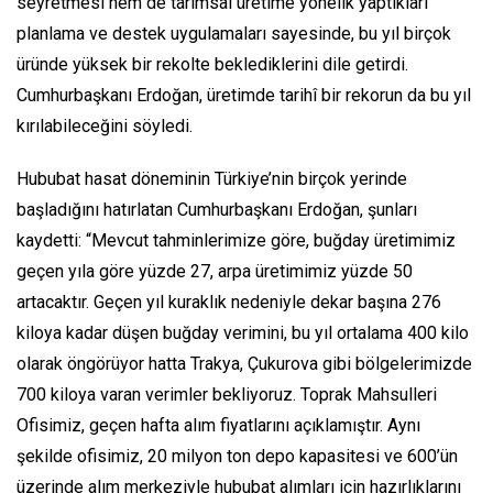
seyretmesi hem de tarımsal üretime yönelik yaptıkları
planlama ve destek uygulamaları sayesinde, bu yıl birçok
üründe yüksek bir rekolte beklediklerini dile getirdi.
Cumhurbaşkanı Erdoğan, üretimde tarihî bir rekorun da bu yıl
kırılabileceğini söyledi.
Hububat hasat döneminin Türkiye’nin birçok yerinde
başladığını hatırlatan Cumhurbaşkanı Erdoğan, şunları
kaydetti: “Mevcut tahminlerimize göre, buğday üretimimiz
geçen yıla göre yüzde 27, arpa üretimimiz yüzde 50
artacaktır. Geçen yıl kuraklık nedeniyle dekar başına 276
kiloya kadar düşen buğday verimini, bu yıl ortalama 400 kilo
olarak öngörüyor hatta Trakya, Çukurova gibi bölgelerimizde
700 kiloya varan verimler bekliyoruz. Toprak Mahsulleri
Ofisimiz, geçen hafta alım fiyatlarını açıklamıştır. Aynı
şekilde ofisimiz, 20 milyon ton depo kapasitesi ve 600’ün
üzerinde alım merkeziyle hububat alımları için hazırlıklarını