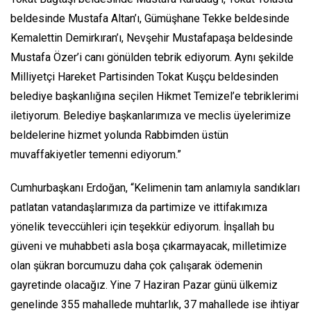
beldesinde Mustafa Altan’ı, Gümüşhane Tekke beldesinde
Kemalettin Demirkıran’ı, Nevşehir Mustafapaşa beldesinde
Mustafa Özer’i canı gönülden tebrik ediyorum. Aynı şekilde
Milliyetçi Hareket Partisinden Tokat Kuşçu beldesinden
belediye başkanlığına seçilen Hikmet Temizel’e tebriklerimi
iletiyorum. Belediye başkanlarımıza ve meclis üyelerimize
beldelerine hizmet yolunda Rabbimden üstün
muvaffakiyetler temenni ediyorum.”
Cumhurbaşkanı Erdoğan, “Kelimenin tam anlamıyla sandıkları
patlatan vatandaşlarımıza da partimize ve ittifakımıza
yönelik teveccühleri için teşekkür ediyorum. İnşallah bu
güveni ve muhabbeti asla boşa çıkarmayacak, milletimize
olan şükran borcumuzu daha çok çalışarak ödemenin
gayretinde olacağız. Yine 7 Haziran Pazar günü ülkemiz
genelinde 355 mahallede muhtarlık, 37 mahallede ise ihtiyar