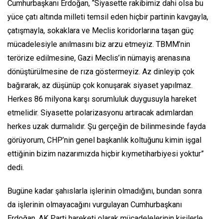
Cumhurbaşkanı Erdoğan, “Siyasette rakibimiz dahi olsa bu
yüce çatı altında milleti temsil eden hiçbir partinin kavgayla,
çatışmayla, sokaklara ve Meclis koridorlarına taşan güç
mücadelesiyle anılmasını biz arzu etmeyiz. TBMM’nin
terörize edilmesine, Gazi Meclis’in nümayiş arenasına
dönüştürülmesine de rıza göstermeyiz. Az dinleyip çok
bağırarak, az düşünüp çok konuşarak siyaset yapılmaz.
Herkes 86 milyona karşı sorumluluk duygusuyla hareket
etmelidir. Siyasette polarizasyonu artıracak adımlardan
herkes uzak durmalıdır. Şu gerçeğin de bilinmesinde fayda
görüyorum, CHP’nin genel başkanlık koltuğunu kimin işgal
ettiğinin bizim nazarımızda hiçbir kıymetiharbiyesi yoktur”
dedi.
Bugüne kadar şahıslarla işlerinin olmadığını, bundan sonra
da işlerinin olmayacağını vurgulayan Cumhurbaşkanı
Erdoğan, AK Parti hareketi olarak mücadelelerinin kişilerle