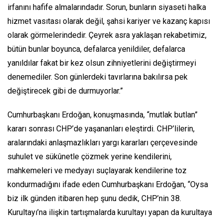
irfanını hafife almalarındadır. Sorun, bunların siyaseti halka
hizmet vasıtası olarak değil, şahsi kariyer ve kazanç kapısı
olarak görmelerindedir. Çeyrek asra yaklaşan rekabetimiz,
bütün bunlar boyunca, defalarca yenildiler, defalarca
yanıldılar fakat bir kez olsun zihniyetlerini değiştirmeyi
denemediler. Son günlerdeki tavırlarına bakılırsa pek
değiştirecek gibi de durmuyorlar.”
Cumhurbaşkanı Erdoğan, konuşmasında, “mutlak butlan”
kararı sonrası CHP’de yaşananları eleştirdi. CHP’lilerin,
aralarındaki anlaşmazlıkları yargı kararları çerçevesinde
suhulet ve sükûnetle çözmek yerine kendilerini,
mahkemeleri ve medyayı suçlayarak kendilerine toz
kondurmadığını ifade eden Cumhurbaşkanı Erdoğan, “Oysa
biz ilk günden itibaren hep şunu dedik, CHP’nin 38.
Kurultayı’na ilişkin tartışmalarda kurultayı yapan da kurultaya