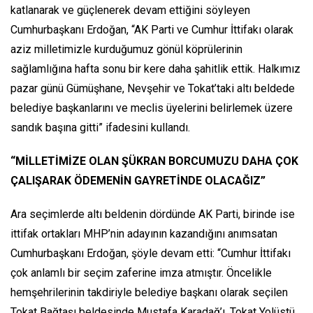
katlanarak ve güçlenerek devam ettiğini söyleyen
Cumhurbaşkanı Erdoğan, “AK Parti ve Cumhur İttifakı olarak
aziz milletimizle kurduğumuz gönül köprülerinin
sağlamlığına hafta sonu bir kere daha şahitlik ettik. Halkımız
pazar günü Gümüşhane, Nevşehir ve Tokat’taki altı beldede
belediye başkanlarını ve meclis üyelerini belirlemek üzere
sandık başına gitti” ifadesini kullandı.
“MİLLETİMİZE OLAN ŞÜKRAN BORCUMUZU DAHA ÇOK
ÇALIŞARAK ÖDEMENİN GAYRETİNDE OLACAĞIZ”
Ara seçimlerde altı beldenin dördünde AK Parti, birinde ise
ittifak ortakları MHP’nin adayının kazandığını anımsatan
Cumhurbaşkanı Erdoğan, şöyle devam etti: “Cumhur İttifakı
çok anlamlı bir seçim zaferine imza atmıştır. Öncelikle
hemşehrilerinin takdiriyle belediye başkanı olarak seçilen
Tokat Bağtaşı beldesinde Mustafa Karadağ’ı, Tokat Yolüstü