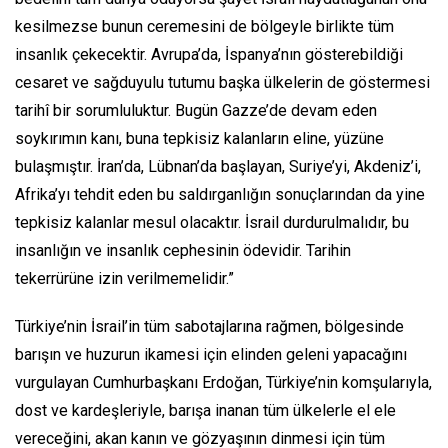
kesilmezse bunun ceremesini de bölgeyle birlikte tüm
insanlık çekecektir. Avrupa’da, İspanya’nın gösterebildiği
cesaret ve sağduyulu tutumu başka ülkelerin de göstermesi
tarihî bir sorumluluktur. Bugün Gazze’de devam eden
soykırımın kanı, buna tepkisiz kalanların eline, yüzüne
bulaşmıştır. İran’da, Lübnan’da başlayan, Suriye’yi, Akdeniz’i,
Afrika’yı tehdit eden bu saldırganlığın sonuçlarından da yine
tepkisiz kalanlar mesul olacaktır. İsrail durdurulmalıdır, bu
insanlığın ve insanlık cephesinin ödevidir. Tarihin
tekerrürüne izin verilmemelidir.”
Türkiye’nin İsrail’in tüm sabotajlarına rağmen, bölgesinde
barışın ve huzurun ikamesi için elinden geleni yapacağını
vurgulayan Cumhurbaşkanı Erdoğan, Türkiye’nin komşularıyla,
dost ve kardeşleriyle, barışa inanan tüm ülkelerle el ele
vereceğini, akan kanın ve gözyaşının dinmesi için tüm