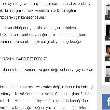
dine ayrı bir çevre ediniyor, tabiri caizse sanal evrende ayrı
ı bir iletişim kurmak ve onlara nitelikli bir eğitim
ız gerektiğin kanaatindeyim."
15
r fark var olduğunu, çocuklar ve gençler büyürken,
derek bir yere varılamayacağını belirten Cumhurbaşkanı
15
m zamanımıza sürüklemeye çalışmak yerine geleceğe
E KARŞI MÜCADELE EDECEĞİZ"
15
klarınızı kendi zamanınıza göre değil, onların yaşayacakları
.
18
ubu onun sade şekil ve kıyafeti değil, ruhunun kalıbıdır. İyi
öğretim yapılır" sözünü de anımsatan Cumhurbaşkanı Erdoğan,
emdir' ilkesiyle hem meseleye doğru açıdan bakacağız hem
emlerle yaklaşacağız. Değilse yavrularımızla doğru iletişim