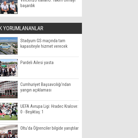
Vincenzo Italiano: Takım olmayı
başardık
K YORUMLANANLAR
Stadyum GS maçında tam
kapasiteyle hizmet verecek
Pardeli Ailesi yasta
Cumhuriyet Başsavcılığı'ndan
yangın açıklaması
UEFA Avrupa Ligi: Hradec Kralove:
0 - Beşiktaş: 1
Oltu'da Öğrenciler bilgide yarıştılar