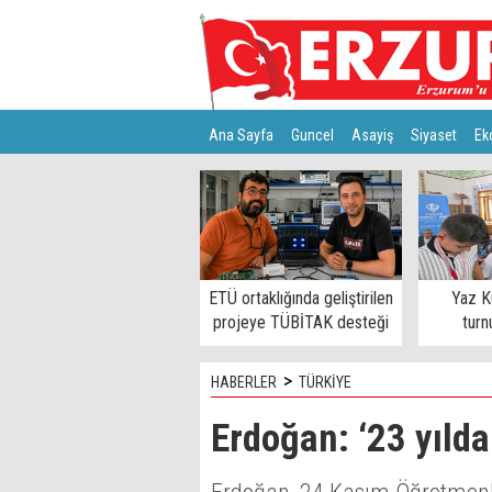
Ana Sayfa
Guncel
Asayiş
Siyaset
Ek
Türkiye
Teknoloji
ETÜ ortaklığında geliştirilen
Yaz K
projeye TÜBİTAK desteği
turn
>
HABERLER
TÜRKİYE
Erdoğan: ‘23 yılda