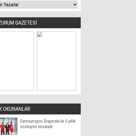
ZURUM GAZETESİ
K OKUNANLAR
Samsunspor, Drapinski ile 5 yıllık
sözleşme imzaladı