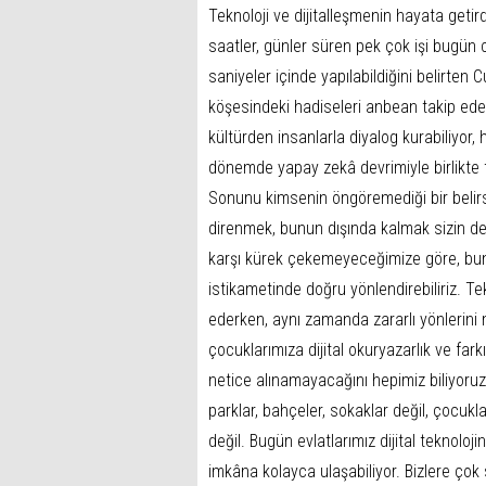
Teknoloji ve dijitalleşmenin hayata geti
saatler, günler süren pek çok işi bugün 
saniyeler içinde yapılabildiğini belirte
köşesindeki hadiseleri anbean takip edeb
kültürden insanlarla diyalog kurabiliyor, h
dönemde yapay zekâ devrimiyle birlikte t
Sonunu kimsenin öngöremediği bir belirsiz
direnmek, bunun dışında kalmak sizin de b
karşı kürek çekemeyeceğimize göre, bunu 
istikametinde doğru yönlendirebiliriz. T
ederken, aynı zamanda zararlı yönlerini 
çocuklarımıza dijital okuryazarlık ve fa
netice alınamayacağını hepimiz biliyoruz
parklar, bahçeler, sokaklar değil, çocukla
değil. Bugün evlatlarımız dijital teknolo
imkâna kolayca ulaşabiliyor. Bizlere çok