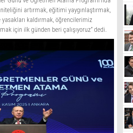
ler Günü ve Öğretmen Atama Programı’nda
iteliğini artırmak, eğitimi yaygınlaştırmak,
e yasakları kaldırmak, öğrencilerimiz
amak için ilk günden beri çalışıyoruz” dedi.