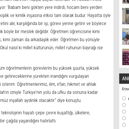
ıyor: 'Babam beni gökten yere indirdi, hocam beni yerden
işilik ve kimlik inşasına etkisi tam olarak budur. Hayatta öyle
tini alır, karşılığında bir işi, görevi yerine getirir ve böylece
ik böyle bir meslek değildir. Öğretmen öğrencisine kimi
k, kimi zaman da arkadaşlık eder. Öğretmen bu yönüyle
 Okul nasıl ki millet kültürünün, millet ruhunun bayrağı ise
tüm öğretmenlerin görevlerini bu yüksek şuurla, yüksek
e ve getireceklerine yürekten inandığını vurgulayan
AN
sterim. Öğretmenlerimiz, ilim, irfan, hikmet ve ahlak
Erzu
llah'ın izniyle Türkiye'nin yolu da ufku da sonuna kadar
ümüz inşallah aydınlık olacaktır" diye konuştu.
nolojinin hayatı çepe çevre kuşattığı, ülkelere,
bir çağda yaşandığını hatırlattı.