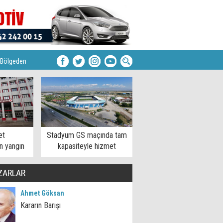
Bölgeden
et
Stadyum GS maçında tam
n yangın
kapasiteyle hizmet
sı
verecek
ZARLAR
Ahmet Göksan
Kararın Barışı