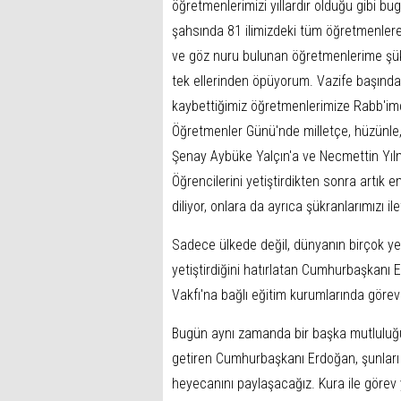
öğretmenlerimizi yıllardır olduğu gibi bu
şahsında 81 ilimizdeki tüm öğretmenler
ve göz nuru bulunan öğretmenlerime şükr
tek ellerinden öpüyorum. Vazife başında
kaybettiğimiz öğretmenlerimize Rabb'imd
Öğretmenler Günü'nde milletçe, hüzünle,
Şenay Aybüke Yalçın'a ve Necmettin Yılm
Öğrencilerini yetiştirdikten sonra artık 
diliyor, onlara da ayrıca şükranlarımızı il
Sadece ülkede değil, dünyanın birçok ye
yetiştirdiğini hatırlatan Cumhurbaşkanı
Vakfı'na bağlı eğitim kurumlarında görev
Bugün aynı zamanda bir başka mutluluğu da
getiren Cumhurbaşkanı Erdoğan, şunları
heyecanını paylaşacağız. Kura ile görev y