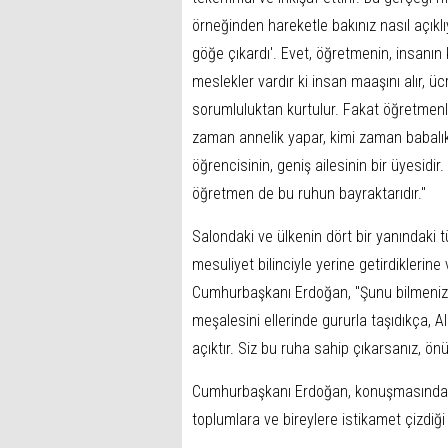
örneğinden hareketle bakınız nasıl açıkl
göğe çıkardı'. Evet, öğretmenin, insanın k
meslekler vardır ki insan maaşını alır, ücre
sorumluluktan kurtulur. Fakat öğretmenl
zaman annelik yapar, kimi zaman babalı
öğrencisinin, geniş ailesinin bir üyesidir.
öğretmen de bu ruhun bayraktarıdır."
Salondaki ve ülkenin dört bir yanındaki 
mesuliyet bilinciyle yerine getirdiklerin
Cumhurbaşkanı Erdoğan, "Şunu bilmenizi i
meşalesini ellerinde gururla taşıdıkça, A
açıktır. Siz bu ruha sahip çıkarsanız, ön
Cumhurbaşkanı Erdoğan, konuşmasında tek
toplumlara ve bireylere istikamet çizdiği 