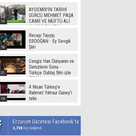
Video
AYDEMİR'İN TARİHİ
GÜRCÜ MEHMET PAŞA
CAMİİ VE MÜFTÜ ALİ
:14
AVNİ'Yİ TANITIM
Recep Tayyip
ERDOĞAN - Ey Sevgili
Şiiri
:16
Cengiz Han Dünyanın ve
Denizlerin Sonu -
Türkçe Dublaj film izle
:21
(720p)
4 Nisan Türkeş'e
Rahmet Yılmaz Güney'i
telin
:14
Erzurum Gazetesi Facebook'ta
3,738
kişi beğendi