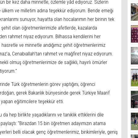
gün bir kez daha minnetle, özlemle yâd ediyoruz. Sizlerin
e ülkem ve milletim adına teşekkür ediyorum. Bende emeği
anlarımı sunuyor, hayatta olan hocalarımın her birinin tek
 şehit olan öğretmenlerimizle afetlerde, kazalarda
en rahmet niyaz ediyorum. Bilhassa kendilerini her
 hasretle ve minnetle andığımız şehit öğretmenlerimiz
az'a, Cenabıallah'tan rahmet ve mağfiret niyaz ediyorum.
emekli olmuş öğretmenlerimize de sağlıklı, hayırlı ömürler
etiyorum."
rinde Türk öğretmenlerin görev yaptığını, öğrenci
 Erdoğan, gerek Bakanlık bünyesinde gerek Türkiye Maarif
 yapan eğitimcilere teşekkür etti.
 hep birlikte yaşadıklarını ve tanıklık ettiklerini dile
 paylaştı: "Birazdan 15 bin öğretmen adayımızın atama
erleri belli olacak genç öğretmenlerimiz, birikimleriyle, geniş