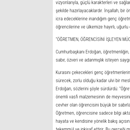
vizyonlarıyla, güçlü karakterleri ve sağl
şekilde hazırlayacaklardır. İnşallah, bir
icra edeceklerine inandığım genç öğretme
öğrencilerine ve ülkemize hayırlı, uğurl
"ÖĞRETMEN, ÖĞRENCİSİNİ İŞLEYEN MÜ
Cumhurbaşkanı Erdoğan, öğretmenliğin,
sabır, özveri ve adanmışlık isteyen saygı
Kurasını çekecekleri genç öğretmenlerin,
sürecek, zorlu olduğu kadar ulvi bir me
Erdoğan, sözlerini şöyle sürdürdü: "Öğr
önemli vasfı malzemesinin de meyvesini
cevher olan öğrencisini büyük bir sabırl
Öğretmen, öğrencisine sadece bilgi aktar
hayata ve kendisine yönelik bakış açısını t
tekemmül ve inkişaf ettirir. Bu gerçeği