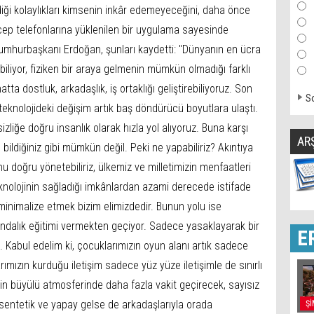
rdiği kolaylıkları kimsenin inkâr edemeyeceğini, daha önce
cep telefonlarına yüklenilen bir uygulama sayesinde
n Cumhurbaşkanı Erdoğan, şunları kaydetti: "Dünyanın en ücra
iliyor, fiziken bir araya gelmenin mümkün olmadığı farklı
atta dostluk, arkadaşlık, iş ortaklığı geliştirebiliyoruz. Son
So
eknolojideki değişim artık baş döndürücü boyutlara ulaştı.
liğe doğru insanlık olarak hızla yol alıyoruz. Buna karşı
AR
ildiğiniz gibi mümkün değil. Peki ne yapabiliriz? Akıntıya
doğru yönetebiliriz, ülkemiz ve milletimizin menfaatleri
eknolojinin sağladığı imkânlardan azami derecede istifade
minimalize etmek bizim elimizdedir. Bunun yolu ise
rkındalık eğitimi vermekten geçiyor. Sadece yasaklayarak bir
E
. Kabul edelim ki, çocuklarımızın oyun alanı artık sadece
rımızın kurduğu iletişim sadece yüz yüze iletişimle de sınırlı
jinin büyülü atmosferinde daha fazla vakit geçirecek, sayısız
 sentetik ve yapay gelse de arkadaşlarıyla orada
Şİ