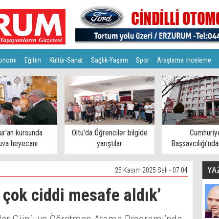
onomi
Eğitim
Kültür-Sanat
Sağlık-Yaşam
Spor
Araştırma İnceleme
ur'an kursunda
Oltu'da Öğrenciler bilgide
Cumhuriy
uva heyecanı
yarıştılar
Başsavcılığı’nda
açıklama
YA
25 Kasım 2025 Salı - 07:04
 çok ciddi mesafe aldık’