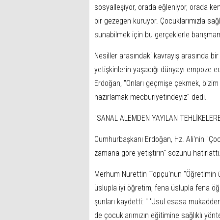
sosyalleşiyor, orada eğleniyor, orada ken
bir gezegen kuruyor. Çocuklarımızla sağlıkl
sunabilmek için bu gerçeklerle barışmam
Nesiller arasındaki kavrayış arasında bi
yetişkinlerin yaşadığı dünyayı empoze e
Erdoğan, "Onları geçmişe çekmek, bizi
hazırlamak mecburiyetindeyiz" dedi.
"SANAL ALEMDEN YAYILAN TEHLİKELER
Cumhurbaşkanı Erdoğan, Hz. Ali'nin "Çocu
zamana göre yetiştirin" sözünü hatırlattı
Merhum Nurettin Topçu'nun "Öğretimin üsl
üslupla iyi öğretim, fena üslupla fena 
şunları kaydetti: " 'Usul esasa mukadd
de çocuklarımızın eğitimine sağlıklı yönt