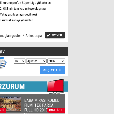
Erzurumspor’un Süper Lige yükselmesi
2. OSB’nin tam kapasiteye ulaşması
Yatay yapılaşmaya geçilmesi
Tarımsal sanayi yatırımları
nuçları göster
Anket arşivi
ŞİV
RZURUM
BABA MİRASI KOMEDİ
FİLMİ TEK PARÇA
FULL HD 2017 | Official
MDİ
CANLI İZLE