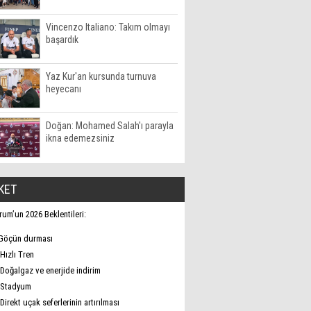
Vincenzo Italiano: Takım olmayı
başardık
Yaz Kur'an kursunda turnuva
heyecanı
Doğan: Mohamed Salah'ı parayla
ikna edemezsiniz
KET
rum’un 2026 Beklentileri:
Göçün durması
Hızlı Tren
Doğalgaz ve enerjide indirim
Stadyum
Direkt uçak seferlerinin artırılması