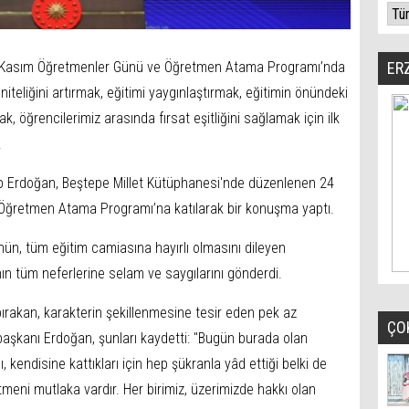
 Kasım Öğretmenler Günü ve Öğretmen Atama Programı’nda
ER
iteliğini artırmak, eğitimi yaygınlaştırmak, eğitimin önündeki
ak, öğrencilerimiz arasında fırsat eşitliğini sağlamak için ilk
.
 Erdoğan, Beştepe Millet Kütüphanesi'nde düzenlenen 24
ğretmen Atama Programı’na katılarak bir konuşma yaptı.
n, tüm eğitim camiasına hayırlı olmasını dileyen
n tüm neferlerine selam ve saygılarını gönderdi.
ırakan, karakterin şekillenmesine tesir eden pek az
ÇO
şkanı Erdoğan, şunları kaydetti: "Bugün burada olan
 kendisine kattıkları için hep şükranla yâd ettiği belki de
tmeni mutlaka vardır. Her birimiz, üzerimizde hakkı olan