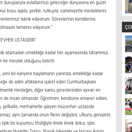
am duruşlarıyla evlatlarımızı geleceğin dünyasına en güzel
 ömür boyu aşkla, şevkle, tutkuyla, samimiyetle mesleklerini
nlerimizi tebrik ediyorum. Görevlerinin kendilerine,
ÇO
u olmasını temenni ediyorum."
CEVHER USTASIDIR"
 ilk atamadan emekliliğe kadar her aşamasında tahammül,
n bir meslek olduğunu belirtti.
 yeni bir kariyere başlamanın yanında, emekliliğe kadar
sleğe de adım attıklarına işaret eden Cumhurbaşkanı
etmenlik mesleğini, diğer kamu görevlerinden ayıran en
n de insan olmasıdır. Öğretmen, kendisine emanet edilen,
a, şefkatle, merhametle işleyen mücevher ustasıdır.
maz, aynı zamanda onun fikrini değiştirir, ufkunu genişletir,
ıpkı bir kuyumcu titizliğiyle ilmek ilmek dokur, işler,
 merhum Nurettin Topçu, Büyük İskender ve hocası Aristo