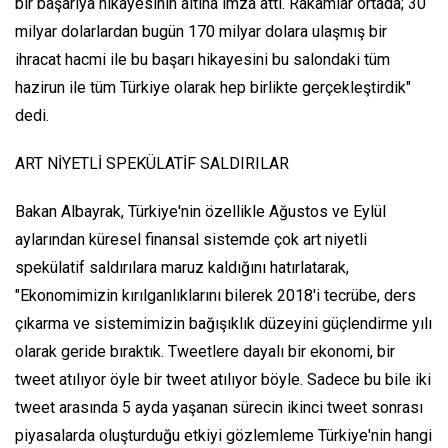
bir başarıya hikayesinin altına imza attı. Rakamlar ortada; 30
milyar dolarlardan bugün 170 milyar dolara ulaşmış bir
ihracat hacmi ile bu başarı hikayesini bu salondaki tüm
hazirun ile tüm Türkiye olarak hep birlikte gerçekleştirdik"
dedi.
ART NİYETLİ SPEKÜLATİF SALDIRILAR
Bakan Albayrak, Türkiye'nin özellikle Ağustos ve Eylül
aylarından küresel finansal sistemde çok art niyetli
spekülatif saldırılara maruz kaldığını hatırlatarak,
"Ekonomimizin kırılganlıklarını bilerek 2018'i tecrübe, ders
çıkarma ve sistemimizin bağışıklık düzeyini güçlendirme yılı
olarak geride bıraktık. Tweetlere dayalı bir ekonomi, bir
tweet atılıyor öyle bir tweet atılıyor böyle. Sadece bu bile iki
tweet arasında 5 ayda yaşanan sürecin ikinci tweet sonrası
piyasalarda oluşturduğu etkiyi gözlemleme Türkiye'nin hangi