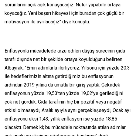
sorunlarını açık açık konuşacağız. Neler yapabilir ortaya
koyacağız. Yeni başarı hikayesi için buradan çok güçlü bir
motivasyon ile ayrılacağız" diye konuştu.
Enflasyonla mücadelede arzu edilen düşüş sürecinin gıda
tarafı dışında net bir şekilde ortaya koyulduğunu belirten
Albayrak, "Emin adımlarla ilerliyoruz. Yılsonu için yüzde 20.3
ile hedeflerimizin altına getirdiğimiz bu enflasyonun
ardından 2019 yılına da umutlu bir giriş yaptık. Çekirdek
enflasyonun yüzde 19,53'ten yüzde 19,02'ye gerilediğini
çok net gördük. Gıda tarafının hiç bir pozitif veya negatif
etkisi olmasaydı, Aralık ayıyla aynı gerçekleşseydi, Ocak ayı
enflasyonu eksi 1,43, yıllık enflasyon ise yüzde 18,85
olacaktı. Demek ki; bu mücadele noktasında atılan adımlar
çok güçlü ve aksiyon göstermeye başlamış" dedi.