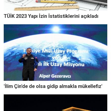
TÜİK 2023 Yapı İzin İstatistiklerini açıkladı
'İlim Çin'de de olsa gidip almakla mükellefiz'