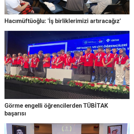
Hacımüftüoğlu: 'İş birliklerimizi artıracağız'
Görme engelli öğrencilerden TÜBİTAK
başarısı