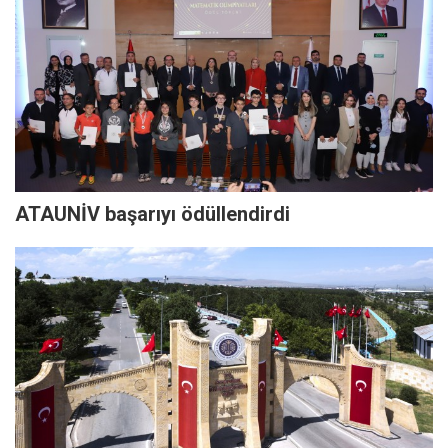
ATAUNİV başarıyı ödüllendirdi