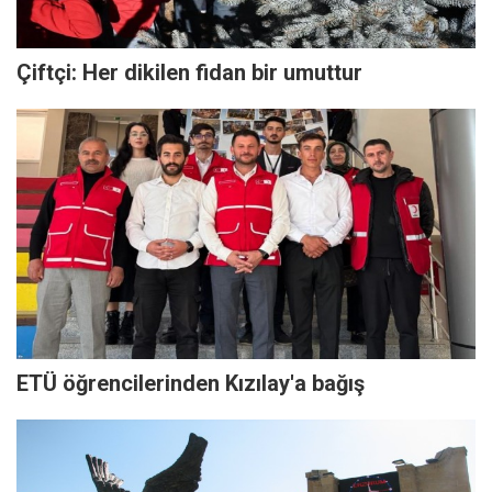
Çiftçi: Her dikilen fidan bir umuttur
ETÜ öğrencilerinden Kızılay'a bağış