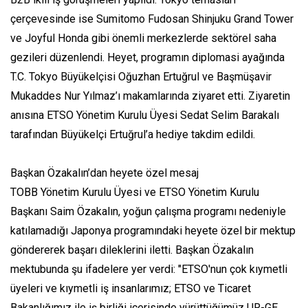
çerçevesinde ise Sumitomo Fudosan Shinjuku Grand Tower
ve Joyful Honda gibi önemli merkezlerde sektörel saha
gezileri düzenlendi. Heyet, programın diplomasi ayağında
T.C. Tokyo Büyükelçisi Oğuzhan Ertuğrul ve Başmüşavir
Mukaddes Nur Yılmaz’ı makamlarında ziyaret etti. Ziyaretin
anısına ETSO Yönetim Kurulu Üyesi Sedat Selim Barakalı
tarafından Büyükelçi Ertuğrul’a hediye takdim edildi.
Başkan Özakalın’dan heyete özel mesaj
TOBB Yönetim Kurulu Üyesi ve ETSO Yönetim Kurulu
Başkanı Saim Özakalın, yoğun çalışma programı nedeniyle
katılamadığı Japonya programındaki heyete özel bir mektup
göndererek başarı dileklerini iletti. Başkan Özakalın
mektubunda şu ifadelere yer verdi: "ETSO'nun çok kıymetli
üyeleri ve kıymetli iş insanlarımız; ETSO ve Ticaret
Bakanlığımız ile iş birliği içerisinde yürüttüğümüz UR-GE