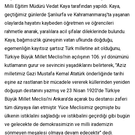
Milli Eğitim Müdürü Vedat Kaya tarafından yapıldı. Kaya,
geçtiğimiz günlerde Şanlıurfa ve Kahramanmaraş'ta yaşanan
olaylarda hayatını kaybeden öğretmen ve öğrencileri
rahmetle anarak, yaralılara acil şifalar dileklerinde bulundu.
Kaya, bağımsızlık güneşinin vatan ufkunda doğduğu,
egemenliğin kayıtsız şartsız Türk milletine ait olduğunu,
Türkiye Büyük Millet Meclisi'nin açılışının 106. yıl dönümünü
kutlamanın gurur ve sevincini yaşadıklarını belirterek, "Aziz
milletimiz Gazi Mustafa Kemal Atatürk önderliğinde tarihi
eşine az rastlanan bir mücadele vererek küllerinden yeniden
doğuşun destanını yazmış ve 23 Nisan 1920'de Türkiye
Büyük Millet Meclisi’ni Ankara'da açarak bu destansı zaferi
tüm dünyaya ilan etmiştir. Yüce Meclisimiz geçmişte bu
ülkenin istiklalini sağladığı ve istikbalini geçirdiği gibi bugün
ve gelecekte de demokrasimizin ve milli irademizin
sönmeyen meşalesi olmaya devam edecektir" dedi.