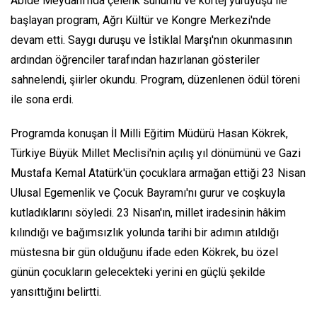
Abide Meydanı'nda çelenk sunumu ve kortej yürüyüşü ile
başlayan program, Ağrı Kültür ve Kongre Merkezi'nde
devam etti. Saygı duruşu ve İstiklal Marşı'nın okunmasının
ardından öğrenciler tarafından hazırlanan gösteriler
sahnelendi, şiirler okundu. Program, düzenlenen ödül töreni
ile sona erdi.
Programda konuşan İl Milli Eğitim Müdürü Hasan Kökrek,
Türkiye Büyük Millet Meclisi'nin açılış yıl dönümünü ve Gazi
Mustafa Kemal Atatürk'ün çocuklara armağan ettiği 23 Nisan
Ulusal Egemenlik ve Çocuk Bayramı'nı gurur ve coşkuyla
kutladıklarını söyledi. 23 Nisan'ın, millet iradesinin hâkim
kılındığı ve bağımsızlık yolunda tarihi bir adımın atıldığı
müstesna bir gün olduğunu ifade eden Kökrek, bu özel
günün çocukların gelecekteki yerini en güçlü şekilde
yansıttığını belirtti.