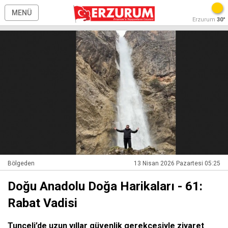
MENÜ
Erzurum
30°
Bölgeden
13 Nisan 2026 Pazartesi 05:25
Doğu Anadolu Doğa Harikaları - 61:
Rabat Vadisi
Tunceli’de uzun yıllar güvenlik gerekçesiyle ziyaret