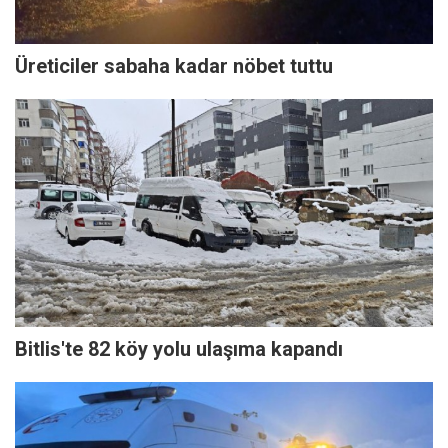
Üreticiler sabaha kadar nöbet tuttu
Bitlis'te 82 köy yolu ulaşıma kapandı