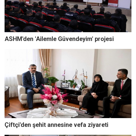
ASHM'den 'Ailemle Güvendeyim' projesi
Çiftçi'den şehit annesine vefa ziyareti