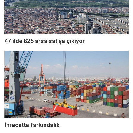
47 ilde 826 arsa satışa çıkıyor
İhracatta farkındalık