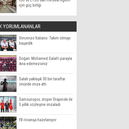
İSO ve ETSO'dan mesleki eğitim
için güç birliği
K YORUMLANANLAR
Vincenzo Italiano: Takım olmayı
başardık
Doğan: Mohamed Salah'ı parayla
ikna edemezsiniz
Salah yaklaşık 30 bin taraftar
önünde imza attı
Samsunspor, stoper Drapinski ile
5 yıllık sözleşme imzaladı
FB rövanşa hazırlanıyor