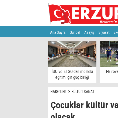
Ana Sayfa
Guncel
Asayiş
Siyaset
Ek
Türkiye
Teknoloji
İSO ve ETSO’dan mesleki
FB röva
eğitim için güç birliği
>
HABERLER
KÜLTÜR-SANAT
Çocuklar kültür v
olacak