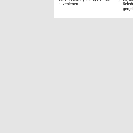
düzenlenen ...
Beledi
gerçekl