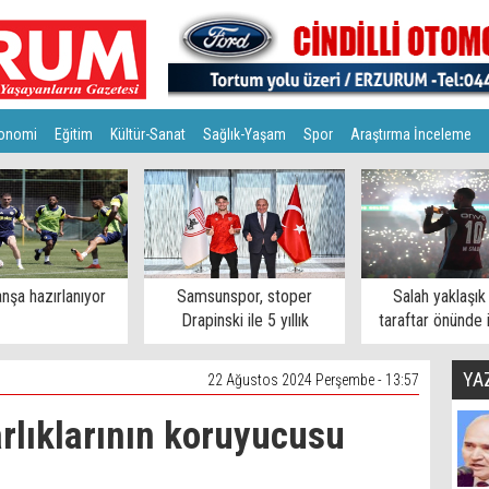
onomi
Eğitim
Kültür-Sanat
Sağlık-Yaşam
Spor
Araştırma İnceleme
nşa hazırlanıyor
Samsunspor, stoper
Salah yaklaşık
Drapinski ile 5 yıllık
taraftar önünde 
sözleşme imzaladı
YA
22 Ağustos 2024 Perşembe - 13:57
arlıklarının koruyucusu