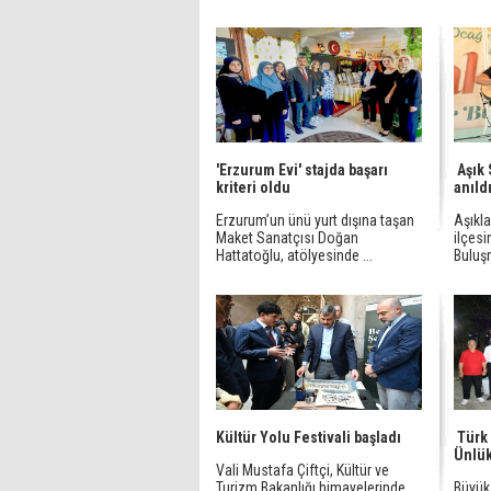
'Erzurum Evi' stajda başarı
Aşık 
kriteri oldu
anıld
Erzurum’un ünü yurt dışına taşan
Aşıkl
Maket Sanatçısı Doğan
ilçesi
Hattatoğlu, atölyesinde ...
Buluşm
Kültür Yolu Festivali başladı
Türk 
Ünlük
Vali Mustafa Çiftçi, Kültür ve
Turizm Bakanlığı himayelerinde
Büyükş