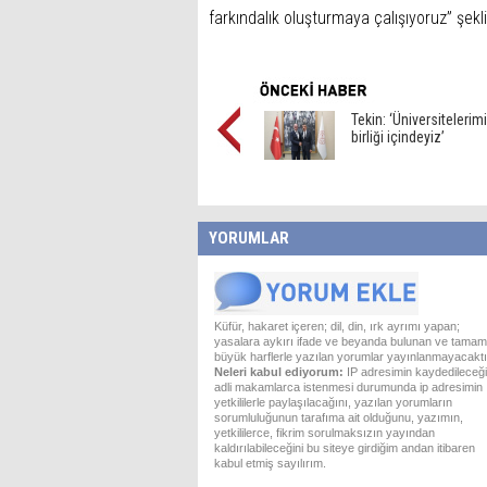
farkındalık oluşturmaya çalışıyoruz” şek
Tekin: ‘Üniversitelerimi
birliği içindeyiz’
YORUMLAR
Küfür, hakaret içeren; dil, din, ırk ayrımı yapan;
yasalara aykırı ifade ve beyanda bulunan ve tamam
büyük harflerle yazılan yorumlar yayınlanmayacaktı
Neleri kabul ediyorum:
IP adresimin kaydedileceği
adli makamlarca istenmesi durumunda ip adresimin
yetkililerle paylaşılacağını, yazılan yorumların
sorumluluğunun tarafıma ait olduğunu, yazımın,
yetkililerce, fikrim sorulmaksızın yayından
kaldırılabileceğini bu siteye girdiğim andan itibaren
kabul etmiş sayılırım.