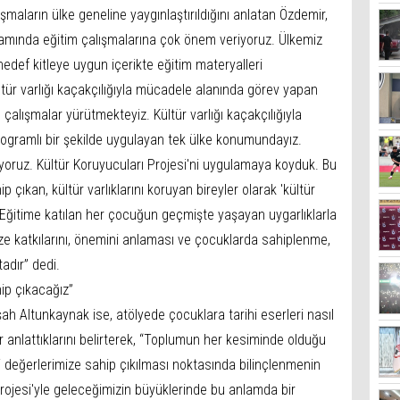
ışmaların ülke geneline yaygınlaştırıldığını anlatan Özdemir,
amında eğitim çalışmalarına çok önem veriyoruz. Ülkemiz
 hedef kitleye uygun içerikte eğitim materyalleri
ültür varlığı kaçakçılığıyla mücadele alanında görev yapan
n çalışmalar yürütmekteyiz. Kültür varlığı kaçakçılığıyla
rogramlı bir şekilde uygulayan tek ülke konumundayız.
yoruz. Kültür Koruyucuları Projesi'ni uygulamaya koyduk. Bu
p çıkan, kültür varlıklarını koruyan bireyler olarak 'kültür
Eğitime katılan her çocuğun geçmişte yaşayan uygarlıklarla
ze katkılarını, önemini anlaması ve çocuklarda sahiplenme,
adır” dedi.
hip çıkacağız”
h Altunkaynak ise, atölyede çocuklara tarihi eserleri nasıl
iler anlattıklarını belirterek, “Toplumun her kesiminde olduğu
ihi değerlerimize sahip çıkılması noktasında bilinçlenmenin
rojesi'yle geleceğimizin büyüklerinde bu anlamda bir