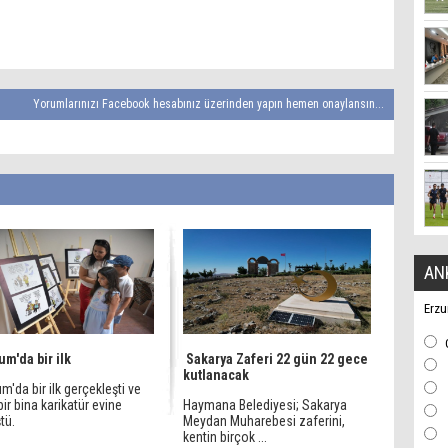
Yorumlarınızı Facebook hesabınız üzerinden yapın hemen onaylansın...
AN
Erzu
um'da bir ilk
Sakarya Zaferi 22 gün 22 gece
kutlanacak
m'da bir ilk gerçekleşti ve
 bir bina karikatür evine
Haymana Belediyesi; Sakarya
tü.
Meydan Muharebesi zaferini,
kentin birçok ...