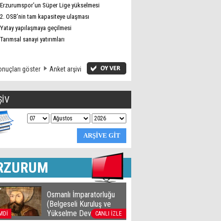
Erzurumspor’un Süper Lige yükselmesi
2. OSB’nin tam kapasiteye ulaşması
Yatay yapılaşmaya geçilmesi
Tarımsal sanayi yatırımları
nuçları göster
Anket arşivi
ŞİV
RZURUM
Osmanlı İmparatorluğu
(Belgeseli Kuruluş ve
Yükselme Devri)
MDİ
CANLI İZLE