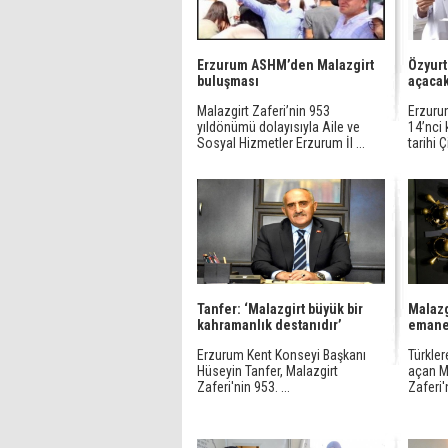
Erzurum ASHM’den Malazgirt
Özyurt
buluşması
açaca
Malazgirt Zaferi’nin 953
Erzuru
yıldönümü dolayısıyla Aile ve
14’nci 
Sosyal Hizmetler Erzurum İl ...
tarihi Çi
Tanfer: ‘Malazgirt büyük bir
Malazg
kahramanlık destanıdır’
emanet
Erzurum Kent Konseyi Başkanı
Türkler
Hüseyin Tanfer, Malazgirt
açan M
Zaferi'nin 953. ...
Zaferi'