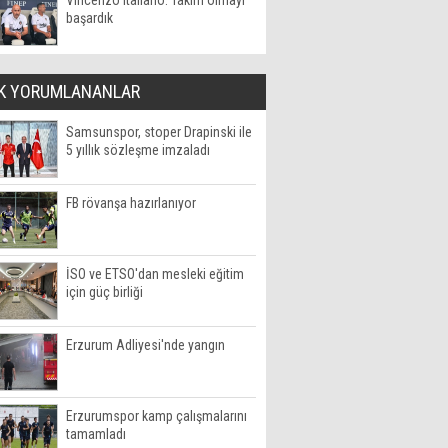
Vincenzo Italiano: Takım olmayı
başardık
K YORUMLANANLAR
Samsunspor, stoper Drapinski ile
5 yıllık sözleşme imzaladı
FB rövanşa hazırlanıyor
İSO ve ETSO'dan mesleki eğitim
için güç birliği
Erzurum Adliyesi'nde yangın
Erzurumspor kamp çalışmalarını
tamamladı