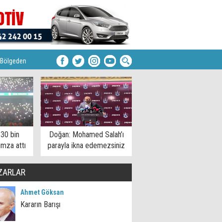
Bölgeden
 30 bin
Doğan: Mohamed Salah’ı
imza attı
parayla ikna edemezsiniz
ZARLAR
Ahmet Göksan
Kararın Barışı