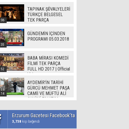
TAPINAK ŞÖVALYELERİ
TÜRKÇE BELGESEL
TEK PARÇA
:06
GÜNDEMİN İÇİNDEN
PROGRAMI 05.03.2018
:35
BABA MİRASI KOMEDİ
FİLMİ TEK PARÇA
FULL HD 2017 | Official
:52
Video
AYDEMİR'İN TARİHİ
GÜRCÜ MEHMET PAŞA
CAMİİ VE MÜFTÜ ALİ
:14
AVNİ'Yİ TANITIM
Erzurum Gazetesi Facebook'ta
3,738
kişi beğendi