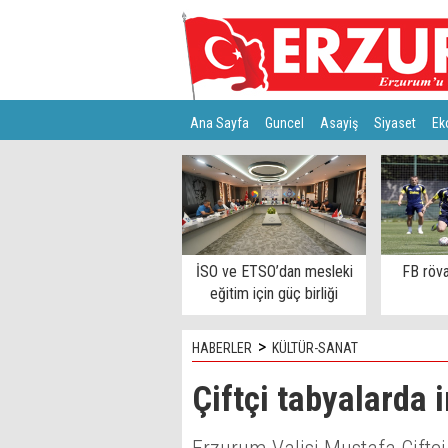
Ana Sayfa
Guncel
Asayiş
Siyaset
Ek
Türkiye
Teknoloji
İSO ve ETSO’dan mesleki
FB röva
eğitim için güç birliği
>
HABERLER
KÜLTÜR-SANAT
Çiftçi tabyalarda