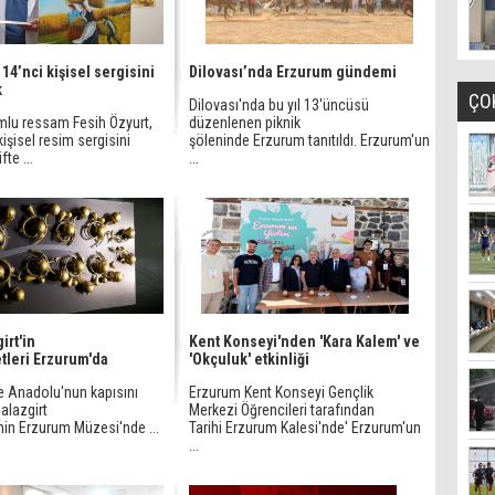
 14’nci kişisel sergisini
Dilovası’nda Erzurum gündemi
k
ÇO
Dilovası'nda bu yıl 13'üncüsü
mlu ressam Fesih Özyurt,
düzenlenen piknik
kişisel resim sergisini
şöleninde Erzurum tanıtıldı. Erzurum'un
fte ...
...
irt'in
Kent Konseyi'nden 'Kara Kalem' ve
leri Erzurum'da
'Okçuluk' etkinliği
e Anadolu'nun kapısını
Erzurum Kent Konseyi Gençlik
alazgirt
Merkezi Öğrencileri tarafından
nin Erzurum Müzesi'nde ...
Tarihi Erzurum Kalesi'nde' Erzurum'un
...