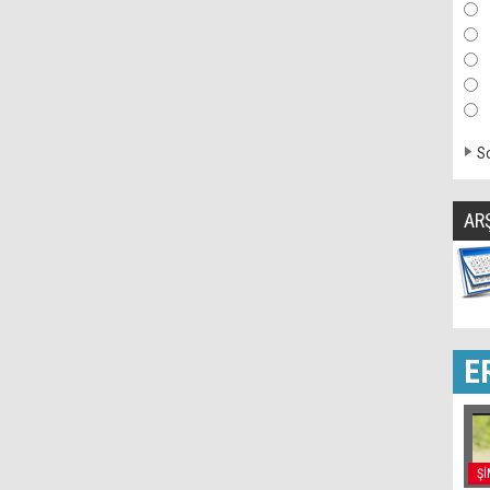
So
AR
E
Şİ