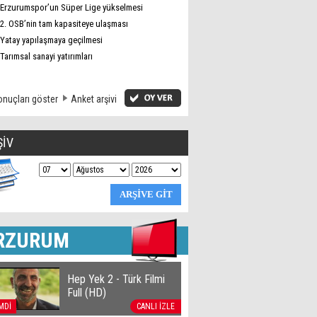
Erzurumspor’un Süper Lige yükselmesi
2. OSB’nin tam kapasiteye ulaşması
Yatay yapılaşmaya geçilmesi
Tarımsal sanayi yatırımları
nuçları göster
Anket arşivi
ŞİV
RZURUM
Hep Yek 2 - Türk Filmi
Full (HD)
MDİ
CANLI İZLE