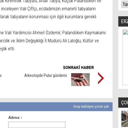
çük Kiremitlik Tabyası, Ahali Tabya, Küçük Palandöken ve
inceleyen Vali Çiftçi, ecdadımızın emaneti tabyaların
ılarak tabyaların korunması için ilgili kurumlara gerekli
ER
isine Vali Yardımcısı Ahmet Özdemir, Palandöken Kaymakamı
ilik ve İklim Değişikliği İl Müdürü Ali Laloğlu, Kültür ve
lik etti.
ı
Arkeolojide Pulur gündemi
ÇO
Onay bekleyen yorum yok.