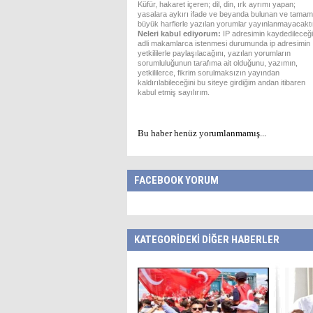
Küfür, hakaret içeren; dil, din, ırk ayrımı yapan;
yasalara aykırı ifade ve beyanda bulunan ve tamam
büyük harflerle yazılan yorumlar yayınlanmayacaktı
Neleri kabul ediyorum:
IP adresimin kaydedileceği
adli makamlarca istenmesi durumunda ip adresimin
yetkililerle paylaşılacağını, yazılan yorumların
sorumluluğunun tarafıma ait olduğunu, yazımın,
yetkililerce, fikrim sorulmaksızın yayından
kaldırılabileceğini bu siteye girdiğim andan itibaren
kabul etmiş sayılırım.
Bu haber henüz yorumlanmamış...
FACEBOOK YORUM
KATEGORİDEKİ DİĞER HABERLER