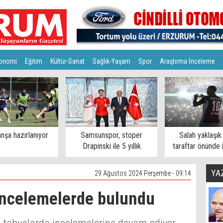
onomi
Eğitim
Kültür-Sanat
Sağlık-Yaşam
Spor
Araştırma İnceleme
nşa hazırlanıyor
Samsunspor, stoper
Salah yaklaşık
Drapinski ile 5 yıllık
taraftar önünde 
sözleşme imzaladı
YA
29 Ağustos 2024 Perşembe - 09:14
 incelemelerde bulundu