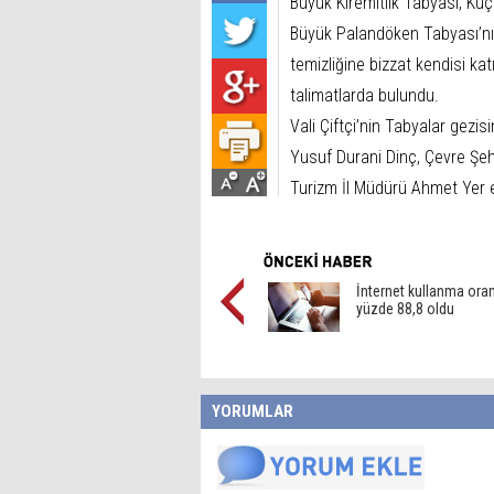
Büyük Kiremitlik Tabyası, Kü
Büyük Palandöken Tabyası’nı 
temizliğine bizzat kendisi kat
talimatlarda bulundu.
Vali Çiftçi’nin Tabyalar gez
Yusuf Durani Dinç, Çevre Şehirc
Turizm İl Müdürü Ahmet Yer eş
İnternet kullanma oran
yüzde 88,8 oldu
YORUMLAR