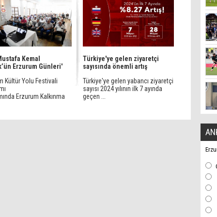
Mustafa Kemal
Türkiye'ye gelen ziyaretçi
k’ün Erzurum Günleri'
sayısında önemli artış
 Kültür Yolu Festivali
Türkiye'ye gelen yabancı ziyaretçi
mı
sayısı 2024 yılının ilk 7 ayında
ında Erzurum Kalkınma
geçen ...
.
AN
Erzu