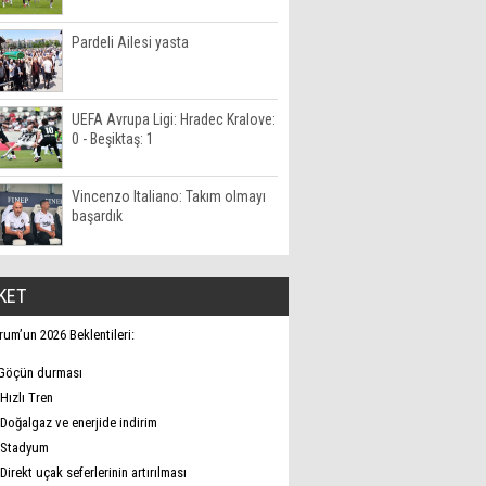
Pardeli Ailesi yasta
UEFA Avrupa Ligi: Hradec Kralove:
0 - Beşiktaş: 1
Vincenzo Italiano: Takım olmayı
başardık
KET
rum’un 2026 Beklentileri:
Göçün durması
Hızlı Tren
Doğalgaz ve enerjide indirim
Stadyum
Direkt uçak seferlerinin artırılması