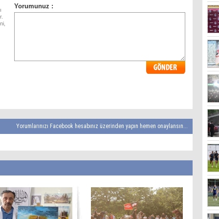
ı
r.
ni,
Yorumlarınızı Facebook hesabınız üzerinden yapın hemen onaylansın...