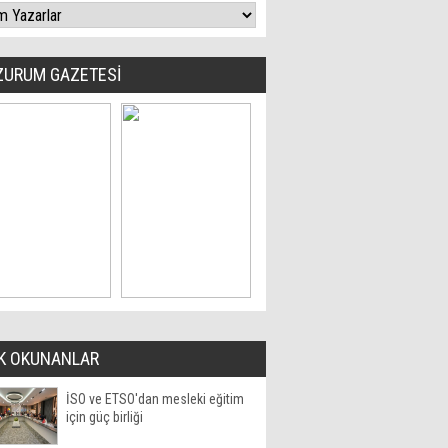
ZURUM GAZETESİ
K OKUNANLAR
İSO ve ETSO'dan mesleki eğitim
için güç birliği