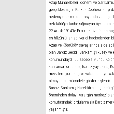
Azap Muharebeleri dönemi ve Sarıkamı
gerçekleşmiştir. Kafkas Cephesi; sarp dağlar
nedeniyle askeri operasyonda zorlu şar
cefakârlığın tarihe sığmayan öyküsü olm
22 Aralık 1914’te Erzurum üzerinden baş
en hüzünlü, en acı verici hadiselerden b
Azap ve Köprüköy savaşlarında elde edil
olan Bardız Geçidi, Sarıkamış’ı kuzey v
konumundaydı. Bu sebeple 9’uncu Kolord
kahraman ordumuz; Bardız yaylasına, Köpr
mevzilere yürümüş ve vatandan ayrı kalan
olmayan bir mücadele göstermişlerdir.
Bardız; Sarıkamış Harekâtı’nın üçüncü gü
öneminden dolayı karargâh merkezi olar
komutasındaki ordularımızla Bardız merk
yaşanmıştır.