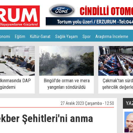
onomi
Eğitim
Kültür-Sanat
Sağlık-Yaşam
Spor
Araştırma İnceleme
alkınmasında DAP
Bingöl'de orman ve mera
Çakmak'tan sürdü
gündemi
yangınları söndürüldü
şehircilik değerl
YA
27 Aralık 2023 Çarşamba - 12:50
ekber Şehitleri'ni anma