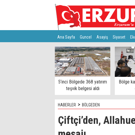
Ana Sayfa
Guncel
Asayiş
Siyaset
Ek
Türkiye
Teknoloji
5’inci Bölgede 368 yatırım
Bölge k
teşvik belgesi aldı
>
HABERLER
BÖLGEDEN
Çiftçi’den, Allahu
mesajı