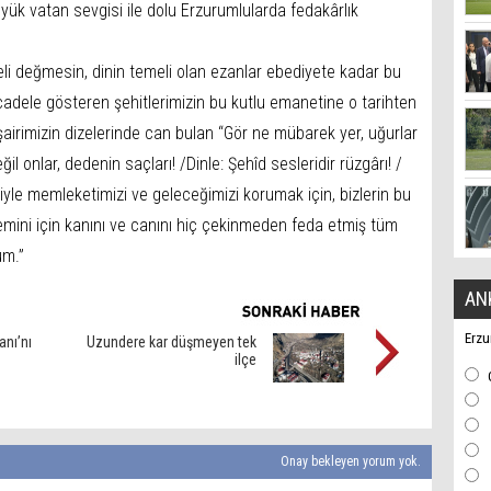
 yük vatan sevgisi ile dolu Erzurumlularda fedakârlık
eli değmesin, dinin temeli olan ezanlar ebediyete kadar bu
dele gösteren şehitlerimizin bu kutlu emanetine o tarihten
 şairimizin dizelerinde can bulan “Gör ne mübarek yer, uğurlar
eğil onlar, dedenin saçları! /Dinle: Şehîd sesleridir rüzgârı! /
riyle memleketimizi ve geleceğimizi korumak için, bizlerin bu
mini için kanını ve canını hiç çekinmeden feda etmiş tüm
um.”
AN
Erzu
anı’nı
Uzundere kar düşmeyen tek
ilçe
Onay bekleyen yorum yok.