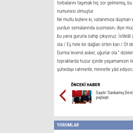
torbalarını taşımak hiç zor gelmemiş, bu
numunesi olmuştur.
Ne mutlu bizlere ki, vatanımıza düşman 
yurdun semalarında susmasın, diye müca
bu yana gururla sahip çıkıyoruz. İstiklâl
ola / Eş hele bir dağları örten karı / Ot d
Durma levend asker, uğurlar ola.” dizele
topraklarda huzur içinde yaşamamızın te
şühedayı rahmetle, minnetle yâd ediyor
Sayılır ‘Sarıkamış Dest
paylaştı
YORUMLAR