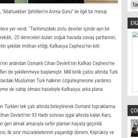
 “Allahuekber Şehitleri'ni Anma Günü” ile ilgili bir mesaj
ER
lere yer verdi: “Tarihimizdeki zorlu devirler içinde ayrı bir
ekâtı; -25 dereceleri bulan soğuk havada savaş şartlarının,
in şekilde imtihan ettiği, Kafkasya Cephesi’nin kilit
’nın ardından Osmanlı Cihan Devleti’nin Kafkas Cephesi’ne
eri de şekillenmeye başlamıştır. Millî birlik çatısı altında Türk
kaslardaki Müslüman Türk halkının özgürleşmesine yardımcı
öneme de sahip olması hasebiyle Kafkasya; arka plana
Türkleri tek çatı altında birleştirerek Osmanlı topraklarına
ÇO
Cihan Devleti’nin 93 Harbi sonrası işgal altında kalan Kars,
 geri almak amacıyla sefer planları hayata geçirildi.
i; ilk sınır mücadelelerinin yaşandığı dönem, Köprüköy ve