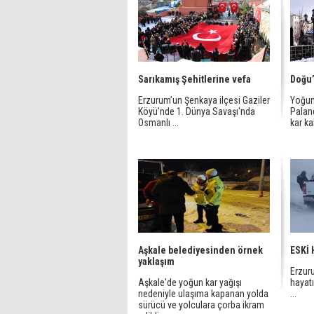
Sarıkamış Şehitlerine vefa
Doğu’
Erzurum’un Şenkaya ilçesi Gaziler
Yoğun
Köyü’nde 1. Dünya Savaşı'nda
Palan
Osmanlı ...
kar kal
Aşkale belediyesinden örnek
ESKİ 
yaklaşım
Erzuru
Aşkale'de yoğun kar yağışı
hayatı
nedeniyle ulaşıma kapanan yolda
...
sürücü ve yolculara çorba ikram