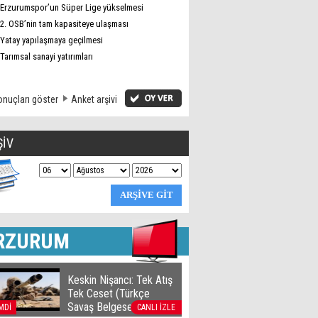
Erzurumspor’un Süper Lige yükselmesi
2. OSB’nin tam kapasiteye ulaşması
Yatay yapılaşmaya geçilmesi
Tarımsal sanayi yatırımları
nuçları göster
Anket arşivi
ŞİV
RZURUM
Keskin Nişancı: Tek Atış
Tek Ceset (Türkçe
Savaş Belgeseli)
MDİ
CANLI İZLE