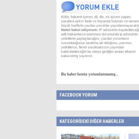
Küfür, hakaret içeren; dil, din, ırk ayrımı yapan;
yasalara aykırı ifade ve beyanda bulunan ve tamam
büyük harflerle yazılan yorumlar yayınlanmayacaktı
Neleri kabul ediyorum:
IP adresimin kaydedileceği
adli makamlarca istenmesi durumunda ip adresimin
yetkililerle paylaşılacağını, yazılan yorumların
sorumluluğunun tarafıma ait olduğunu, yazımın,
yetkililerce, fikrim sorulmaksızın yayından
kaldırılabileceğini bu siteye girdiğim andan itibaren
kabul etmiş sayılırım.
Bu haber henüz yorumlanmamış...
FACEBOOK YORUM
KATEGORİDEKİ DİĞER HABERLER