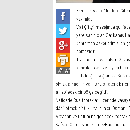
Erzurum Valisi Mustafa Çiftçi,
yayımladı.
Vali Çiftçi, mesajında şu ifade
yere sahip olan Sarıkamış Har
kahraman askerlerimizi en çet
noktasıdır.
Trablusgarp ve Balkan Savaşı
yönelik askeri ve siyasi hedefl
birlikteliğini sağlamak, Kaf
olmak amacının yanı sıra stratejik bir 
atılabilecek bir bölge değildi.
Neticede Rus toprakları üzerinde yaşayan 
dâhil etmek bir ülkü halini aldı. Osmanlı 
Ardahan ve Batum bölgesindeki toprakları
Kafkas Cephesindeki Türk-Rus mücadeles