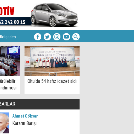
Bölgeden
rülebilir
Oltu'da 54 hafız icazet aldı
endirmesi
ZARLAR
Ahmet Göksan
Kararın Barışı