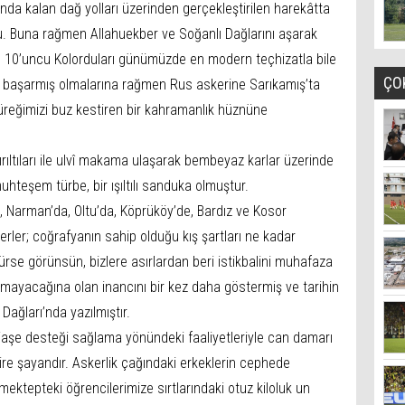
nda kalan dağ yolları üzerinden gerçekleştirilen harekâtta
u. Buna rağmen Allahuekber ve Soğanlı Dağlarını aşarak
e 10’uncu Kolorduları günümüzde en modern teçhizatla bile
ÇO
i başarmış olmalarına rağmen Rus askerine Sarıkamış’ta
yüreğimizi buz kestiren bir kahramanlık hüznüne
ırıltıları ile ulvî makama ulaşarak bembeyaz karlar üzerinde
uhteşem türbe, bir ışıltılı sanduka olmuştur.
 Narman’da, Oltu’da, Köprüköy’de, Bardız ve Kosor
rler; coğrafyanın sahip olduğu kış şartları ne kadar
se görünsün, bizlere asırlardan beri istikbalini muhafaza
yamayacağına olan inancını bir kez daha göstermiş ve tarihin
Dağları’nda yazılmıştır.
iaşe desteği sağlama yönündeki faaliyetleriyle can damarı
dire şayandır. Askerlik çağındaki erkeklerin cephede
ektepteki öğrencilerimize sırtlarındaki otuz kiloluk un