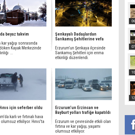
06
da beyaz takvim
Şenkayalı Dadaşlardan
Sarıkamış Şehitlerine vefa
 kar yağışı sonrasında
07
döken Kayak Merkezinde
Erzurum'un Şenkaya ilçesinde
ınlığı ...
Sarıkamış Şehitleri için enma
etkinliği düzenlendi.
10
12
Hınıs için seferber oldu
Erzurum’un Erzincan ve
Bayburt yolları trafiğe kapatıldı
m’da karlı ve fırtınalı hava
 olumsuz etkiliyor. Hınıs’ta
Erzurum ve çevresinde etkili olan
fırtına ve kar yağışı, yaşamı
olumsuz etkiliyor.