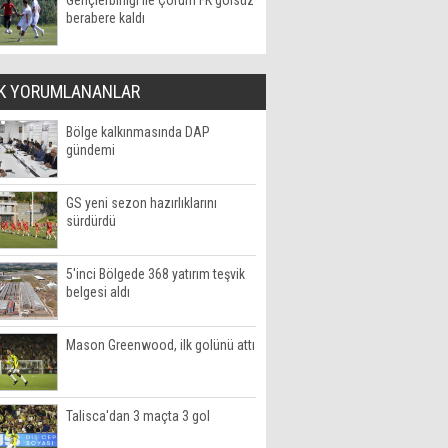
Gençlerbirliği ile Çorum FK golsüz
berabere kaldı
K YORUMLANANLAR
Bölge kalkınmasında DAP
gündemi
GS yeni sezon hazırlıklarını
sürdürdü
5'inci Bölgede 368 yatırım teşvik
belgesi aldı
Mason Greenwood, ilk golünü attı
Talisca'dan 3 maçta 3 gol