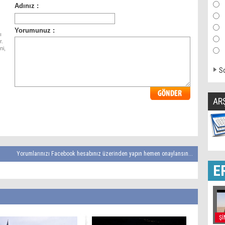
ı
r.
ni,
So
AR
Yorumlarınızı Facebook hesabınız üzerinden yapın hemen onaylansın...
E
Şİ