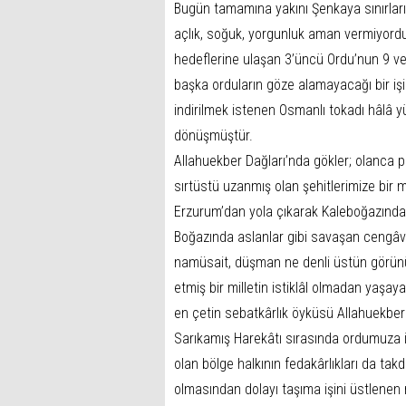
Bugün tamamına yakını Şenkaya sınırları
açlık, soğuk, yorgunluk aman vermiyord
hedeflerine ulaşan 3’üncü Ordu’nun 9 v
başka orduların göze alamayacağı bir iş
indirilmek istenen Osmanlı tokadı hâlâ 
dönüşmüştür.
Allahuekber Dağları’nda gökler; olanca p
sırtüstü uzanmış olan şehitlerimize bir m
Erzurum’dan yola çıkarak Kaleboğazında,
Boğazında aslanlar gibi savaşan cengâve
namüsait, düşman ne denli üstün görünür
etmiş bir milletin istiklâl olmadan yaşa
en çetin sebatkârlık öyküsü Allahuekber 
Sarıkamış Harekâtı sırasında ordumuza 
olan bölge halkının fedakârlıkları da tak
olmasından dolayı taşıma işini üstlenen m