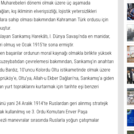
ş Muharebeleri dönemi olmak üzere üç aşamada
ı, kış ikliminin elverişsizliği, lojistik yetersizlikleri
tlara sahip olması bakımından Kahraman Türk ordusu için
uştur.
layan Sarıkamış Harekâtı, I. Dünya Savaşı'nda en manidar,
iri olmuş ve Ocak 1915'te sona ermiştir.
en başarılar ordunun moral kaynağı olmakla birlikte yüksek
e kuzeybatıdan çevrelemesi bakımından, Sarıkamış’ın anahtarı
u Bardız, 10’uncu Kolordu Oltu istikametinde olmak üzere
üköy'e, Oltu’ya, Allah-u Ekber Dağları’na, Sarıkamış'a giden
 yurt topraklarını kurtarmak için tarihte eşi benzeri
nü yani 24 Aralık 1914’te Ruslardan geri alınmış stratejik
ak kullanılmış ve 3. Ordu Komutanı Enver Paşa
ezli manevralar sırasında Ruslarla yoğun çatışmalar