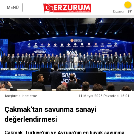
MENÜ
Erzurum
29°
Araştırma İnceleme
11 Mayıs 2026 Pazartesi 16:01
Çakmak'tan savunma sanayi
değerlendirmesi
Çakmak, Türkiye’nin ve Avrupa’nın en büyük savunma,