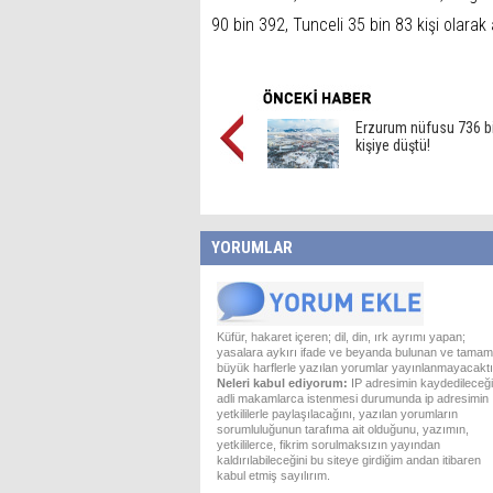
90 bin 392, Tunceli 35 bin 83 kişi olarak 
Erzurum nüfusu 736 b
kişiye düştü!
YORUMLAR
Küfür, hakaret içeren; dil, din, ırk ayrımı yapan;
yasalara aykırı ifade ve beyanda bulunan ve tamam
büyük harflerle yazılan yorumlar yayınlanmayacaktı
Neleri kabul ediyorum:
IP adresimin kaydedileceği
adli makamlarca istenmesi durumunda ip adresimin
yetkililerle paylaşılacağını, yazılan yorumların
sorumluluğunun tarafıma ait olduğunu, yazımın,
yetkililerce, fikrim sorulmaksızın yayından
kaldırılabileceğini bu siteye girdiğim andan itibaren
kabul etmiş sayılırım.