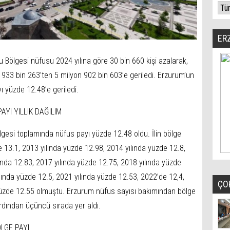
ER
lu Bölgesi nüfusu 2024 yılına göre 30 bin 660 kişi azalarak,
n 933 bin 263’ten 5 milyon 902 bin 603’e geriledi. Erzurum’un
 yüzde 12.48’e geriledi.
YI YILLIK DAĞILIM
esi toplamında nüfus payı yüzde 12.48 oldu. İlin bölge
 13.1, 2013 yılında yüzde 12.98, 2014 yılında yüzde 12.8,
ında 12.83, 2017 yılında yüzde 12.75, 2018 yılında yüzde
lında yüzde 12.5, 2021 yılında yüzde 12.53, 2022’de 12,4,
ÇO
 yüzde 12.55 olmuştu. Erzurum nüfus sayısı bakımından bölge
ardından üçüncü sırada yer aldı.
LGE PAYI