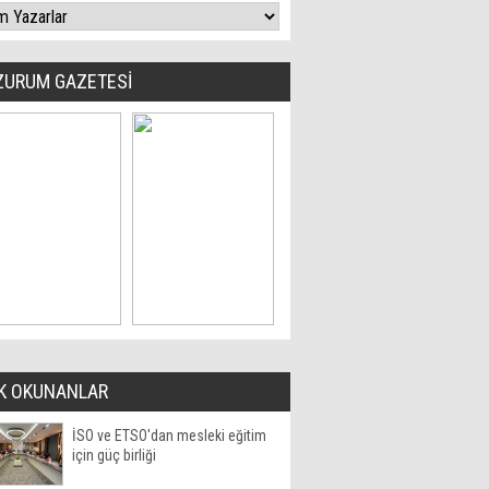
ZURUM GAZETESİ
K OKUNANLAR
İSO ve ETSO'dan mesleki eğitim
için güç birliği