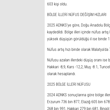
603 kişi oldu.
BÖLGE İLLERİ NÜFUS DEĞİŞİM HIZLARI
2025 ADNKS’ye göre, Doğu Anadolu Bölge
kaydedildi. Bölge illeri içinde nüfus artış
yüksek düşüşün görüldüğü il ise binde 17.
Nüfus artış hızı binde olarak Malatya’da 7.
Nüfusu azalan illerdeki düşüş oranı ise b
Hakkari -8,9, Kars -12,2, Muş -8.1, Tuncel
olarak hesaplandı.
2025 BÖLGE İLLERİ NÜFUSU
2024 ADNKS sonuçlarına göre bölge iller
Erzurum 736 bin 877, Elazığ 605 bin 678,
268 bin 991, Hakkari 279 bin 681, Bingöl