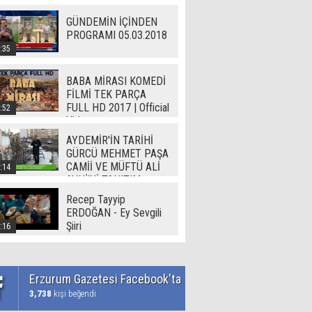
GÜNDEMİN İÇİNDEN
PROGRAMI 05.03.2018
:35
BABA MİRASI KOMEDİ
FİLMİ TEK PARÇA
FULL HD 2017 | Official
:52
Video
AYDEMİR'İN TARİHİ
GÜRCÜ MEHMET PAŞA
CAMİİ VE MÜFTÜ ALİ
:14
AVNİ'Yİ TANITIM
Recep Tayyip
ERDOĞAN - Ey Sevgili
Şiiri
:16
Erzurum Gazetesi Facebook'ta
3,738
kişi beğendi