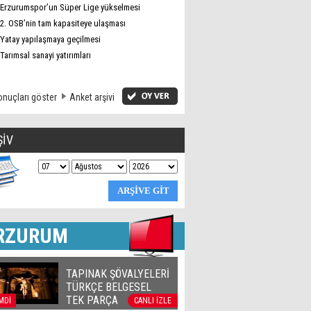
Erzurumspor’un Süper Lige yükselmesi
2. OSB’nin tam kapasiteye ulaşması
Yatay yapılaşmaya geçilmesi
Tarımsal sanayi yatırımları
nuçları göster
Anket arşivi
ŞİV
RZURUM
TAPINAK ŞÖVALYELERİ
TÜRKÇE BELGESEL
TEK PARÇA
MDİ
CANLI İZLE