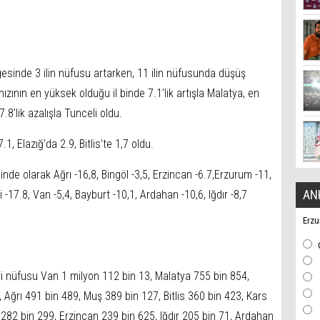
sinde 3 ilin nüfusu artarken, 11 ilin nüfusunda düşüş
 hızının en yüksek olduğu il binde 7.1’lik artışla Malatya, en
8’lik azalışla Tunceli oldu.
1, Elazığ’da 2.9, Bitlis’te 1,7 oldu.
inde olarak Ağrı -16,8, Bingöl -3,5, Erzincan -6.7,Erzurum -11,
AN
i -17.8, Van -5,4, Bayburt -10,1, Ardahan -10,6, Iğdır -8,7
Erzu
i nüfusu Van 1 milyon 112 bin 13, Malatya 755 bin 854,
 Ağrı 491 bin 489, Muş 389 bin 127, Bitlis 360 bin 423, Kars
 282 bin 299, Erzincan 239 bin 625, Iğdır 205 bin 71, Ardahan