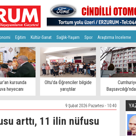
onomi
Eğitim
Kültür-Sanat
Sağlık-Yaşam
Spor
Araştırma İnceleme
ur'an kursunda
Oltu'da Öğrenciler bilgide
Cumhuriy
uva heyecanı
yarıştılar
Başsavcılığı’nda
açıklama
YA
9 Şubat 2026 Pazartesi - 10:40
usu arttı, 11 ilin nüfusu