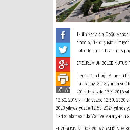
14 ilin yer aldığı Doğu Anado
binde 5,1’lik düşüşle 5 milyo
bölge toplamındaki nüfus payı
ERZURUM’UN BÖLGE NÜFUS PA
Erzurum’un Doğu Anadolu Bölg
nüfus payı 2012 yılında yüzde
2015’de yüzde 12.8, 2016 yıl
12.50, 2019 yılında yüzde 12.60, 2020 yı
2023 yılında yüzde 12.53, 2024 yılında
illeri sıralamasında Van ve Malatya’nın 
ERZURUM’UN 2007-2025 ARALIĞINDA BÖ