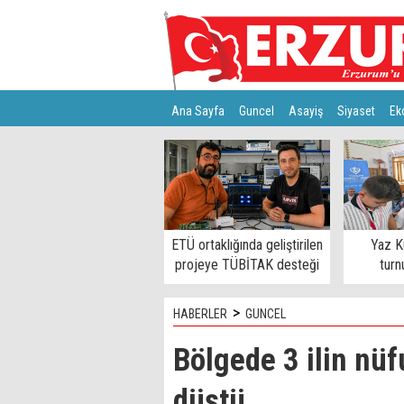
Ana Sayfa
Guncel
Asayiş
Siyaset
Ek
Türkiye
Teknoloji
ETÜ ortaklığında geliştirilen
Yaz K
projeye TÜBİTAK desteği
turn
>
HABERLER
GUNCEL
Bölgede 3 ilin nüf
düştü