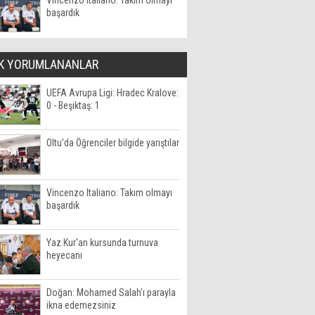
Vincenzo Italiano: Takım olmayı
başardık
K YORUMLANANLAR
UEFA Avrupa Ligi: Hradec Kralove:
0 - Beşiktaş: 1
Oltu'da Öğrenciler bilgide yarıştılar
Vincenzo Italiano: Takım olmayı
başardık
Yaz Kur'an kursunda turnuva
heyecanı
Doğan: Mohamed Salah'ı parayla
ikna edemezsiniz