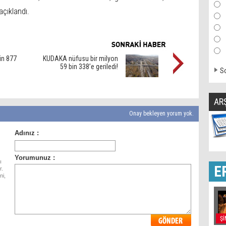
açıklandı.
in 877
KUDAKA nüfusu bir milyon
59 bin 338’e geriledi!
So
AR
Onay bekleyen yorum yok.
ı
E
r.
ni,
Şİ