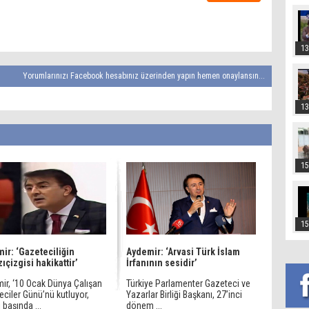
13
Yorumlarınızı Facebook hesabınız üzerinden yapın hemen onaylansın...
13
15
15
ir: ‘Gazeteciliğin
Aydemir: ‘Arvasi Türk İslam
ıçizgisi hakikattir’
İrfanının sesidir’
ir, ‘10 Ocak Dünya Çalışan
Türkiye Parlamenter Gazeteci ve
ciler Günü’nü kutluyor,
Yazarlar Birliği Başkanı, 27’inci
 başında ...
dönem ...