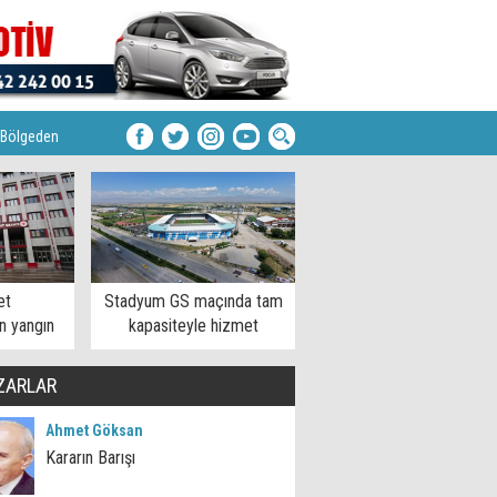
Bölgeden
et
Stadyum GS maçında tam
n yangın
kapasiteyle hizmet
sı
verecek
ZARLAR
Ahmet Göksan
Kararın Barışı