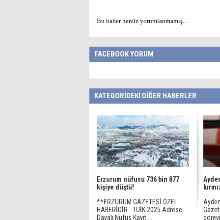
Bu haber henüz yorumlanmamış...
FACEBOOK YORUM
KATEGORİDEKİ DİĞER HABERLER
Erzurum nüfusu 736 bin 877
Aydem
kişiye düştü!
kırmız
**ERZURUM GAZETESİ ÖZEL
Aydem
HABERİDİR - TÜİK 2025 Adrese
Gazete
Dayalı Nüfus Kayıt ...
görevi