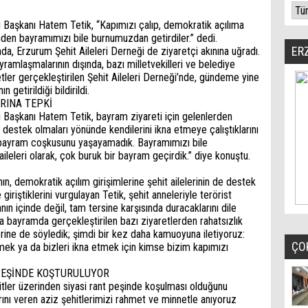
i Başkanı Hatem Tetik, “Kapımızı çalıp, demokratik açılıma
nden bayramımızı bile burnumuzdan getirdiler.” dedi.
ER
a, Erzurum Şehit Aileleri Derneği de ziyaretçi akınına uğradı.
bayramlaşmalarının dışında, bazı milletvekilleri ve belediye
etler gerçekleştirilen Şehit Aileleri Derneği’nde, gündeme yine
 getirildiği bildirildi.
ARINA TEPKİ
i Başkanı Hatem Tetik, bayram ziyareti için gelenlerden
a destek olmaları yönünde kendilerini ikna etmeye çalıştıklarını
n bayram coşkusunu yaşayamadık. Bayramımızı bile
ileleri olarak, çok buruk bir bayram geçirdik.” diye konuştu.
ın, demokratik açılım girişimlerine şehit ailelerinin de destek
 giriştiklerini vurgulayan Tetik, şehit anneleriyle terörist
ın içinde değil, tam tersine karşısında duracaklarını dile
yla bayramda gerçekleştirilen bazı ziyaretlerden rahatsızlık
erine de söyledik; şimdi bir kez daha kamuoyuna iletiyoruz:
ÇO
ek ya da bizleri ikna etmek için kimse bizim kapımızı
 PEŞİNDE KOŞTURULUYOR
hitler üzerinden siyasi rant peşinde koşulması olduğunu
rını veren aziz şehitlerimizi rahmet ve minnetle anıyoruz