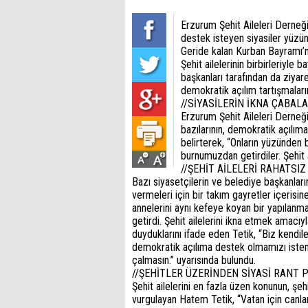
Erzurum Şehit Aileleri Derneğ
destek isteyen siyasiler yüzü
Geride kalan Kurban Bayramı’nd
Şehit ailelerinin birbirleriyle 
başkanları tarafından da ziyar
demokratik açılım tartışmalarının
//SİYASİLERİN İKNA ÇABAL
Erzurum Şehit Aileleri Derneğ
bazılarının, demokratik açılım
belirterek, “Onların yüzünde
burnumuzdan getirdiler. Şehit a
//ŞEHİT AİLELERİ RAHATSIZ
Bazı siyasetçilerin ve belediye başkanların
vermeleri için bir takım gayretler içerisine
annelerini aynı kefeye koyan bir yapılanman
getirdi. Şehit ailelerini ikna etmek amacı
duyduklarını ifade eden Tetik, “Biz kendil
demokratik açılıma destek olmamızı istem
çalmasın.” uyarısında bulundu.
//ŞEHİTLER ÜZERİNDEN SİYASİ RANT
Şehit ailelerini en fazla üzen konunun, şe
vurgulayan Hatem Tetik, “Vatan için canla