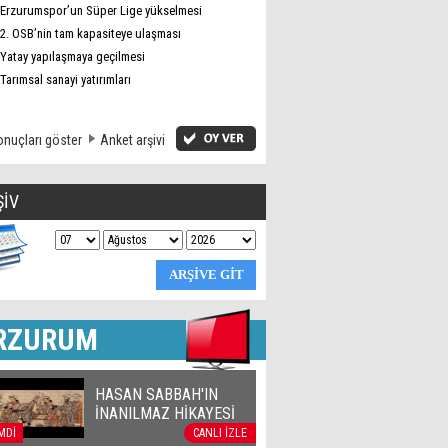
Erzurumspor’un Süper Lige yükselmesi
2. OSB’nin tam kapasiteye ulaşması
Yatay yapılaşmaya geçilmesi
Tarımsal sanayi yatırımları
nuçları göster
Anket arşivi
ŞİV
RZURUM
HASAN SABBAH'IN
İNANILMAZ HİKAYESİ
MDİ
CANLI İZLE