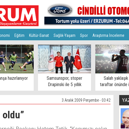
onomi
Eğitim
Kültür-Sanat
Sağlık-Yaşam
Spor
Araştırma İnceleme
nşa hazırlanıyor
Samsunspor, stoper
Salah yaklaşık
Drapinski ile 5 yıllık
taraftar önünde 
sözleşme imzaladı
YA
3 Aralık 2009 Perşembe - 03:42
 oldu”