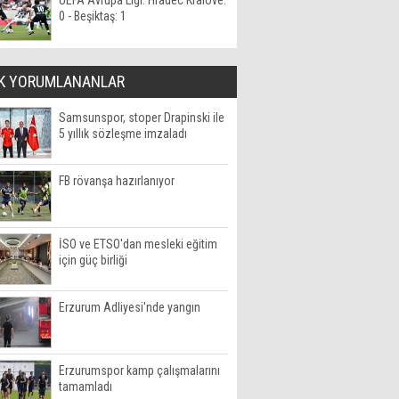
UEFA Avrupa Ligi: Hradec Kralove:
0 - Beşiktaş: 1
K YORUMLANANLAR
Samsunspor, stoper Drapinski ile
5 yıllık sözleşme imzaladı
FB rövanşa hazırlanıyor
İSO ve ETSO'dan mesleki eğitim
için güç birliği
Erzurum Adliyesi'nde yangın
Erzurumspor kamp çalışmalarını
tamamladı