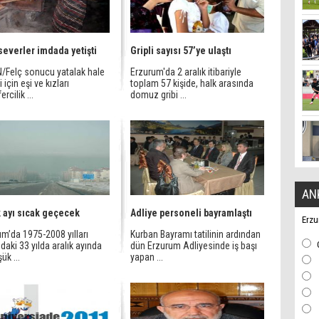
severler imdada yetişti
Gripli sayısı 57’ye ulaştı
/Felç sonucu yatalak hale
Erzurum'da 2 aralık itibariyle
 için eşi ve kızları
toplam 57 kişide, halk arasında
ercilik ...
domuz gribi ...
AN
k ayı sıcak geçecek
Adliye personeli bayramlaştı
Erzu
m’da 1975-2008 yılları
Kurban Bayramı tatilinin ardından
daki 33 yılda aralık ayında
dün Erzurum Adliyesinde iş başı
ük ...
yapan ...