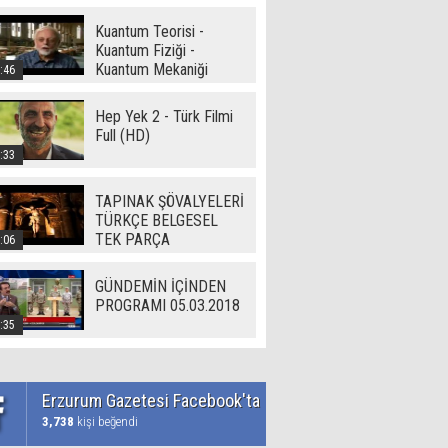
Kuantum Teorisi -
Kuantum Fiziği -
Kuantum Mekaniği
:46
Hep Yek 2 - Türk Filmi
Full (HD)
:33
TAPINAK ŞÖVALYELERİ
TÜRKÇE BELGESEL
TEK PARÇA
:06
GÜNDEMİN İÇİNDEN
PROGRAMI 05.03.2018
:35
Erzurum Gazetesi Facebook'ta
3,738
kişi beğendi