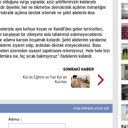
e olduğuna vurgu yapanlar, aziz şehitlerimizin kanlarıyla
dir diyenler, her ne hikmetse demokratik açılımın mimarlığını
mokratik açılıma destek istemek ve şehit ailelerini ikna
 anneleriyle aynı kefeye koyan ve Kandil’den gelen teröristleri,
le karşılayan bir zihniyete asla tahammül edemeyeceklerini
r adama karısını boşamak kolaydır. Şehit ailelerinin yaralarına
elerini ziyaret edip, ardından destek isteyeceksiniz. Bunu
leri üzerinden siyaset yapılmasını istemiyoruz. Hele hele bizi
mlara ise, hiç sıcak bakmıyoruz.” ifadelerini kullandı.
Kur’an Eğitimi ve Yaz Kur’an
Kursları
Onay bekleyen yorum yok.