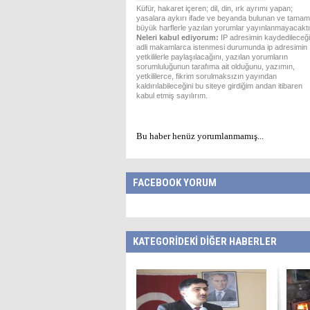
Küfür, hakaret içeren; dil, din, ırk ayrımı yapan;
yasalara aykırı ifade ve beyanda bulunan ve tamam
büyük harflerle yazılan yorumlar yayınlanmayacaktı
Neleri kabul ediyorum:
IP adresimin kaydedileceği
adli makamlarca istenmesi durumunda ip adresimin
yetkililerle paylaşılacağını, yazılan yorumların
sorumluluğunun tarafıma ait olduğunu, yazımın,
yetkililerce, fikrim sorulmaksızın yayından
kaldırılabileceğini bu siteye girdiğim andan itibaren
kabul etmiş sayılırım.
Bu haber henüz yorumlanmamış...
FACEBOOK YORUM
KATEGORİDEKİ DİĞER HABERLER