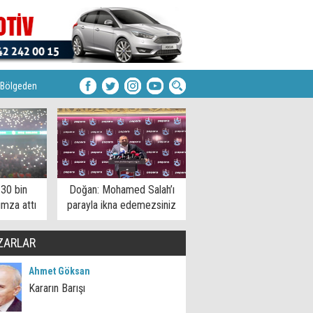
Bölgeden
 30 bin
Doğan: Mohamed Salah’ı
imza attı
parayla ikna edemezsiniz
ZARLAR
Ahmet Göksan
Kararın Barışı