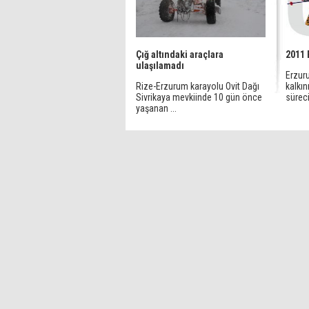
Çığ altındaki araçlara
2011 
ulaşılamadı
Erzur
Rize-Erzurum karayolu Ovit Dağı
kalkı
Sivrikaya mevkiinde 10 gün önce
süreci
yaşanan ...