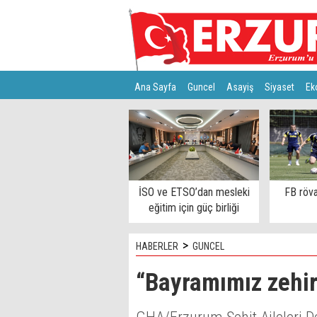
Ana Sayfa
Guncel
Asayiş
Siyaset
Ek
Türkiye
Teknoloji
İSO ve ETSO’dan mesleki
FB röva
eğitim için güç birliği
>
HABERLER
GUNCEL
“Bayramımız zehir