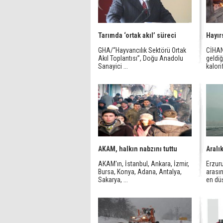
Tarımda ‘ortak akıl’ süreci
Hayır
GHA/“Hayvancılık Sektörü Ortak
CİHAN
Akıl Toplantısı”, Doğu Anadolu
geldiği
Sanayici ...
kalorif
AKAM, halkın nabzını tuttu
Aralı
AKAM'ın, İstanbul, Ankara, İzmir,
Erzuru
Bursa, Konya, Adana, Antalya,
arasın
Sakarya, ...
en düş