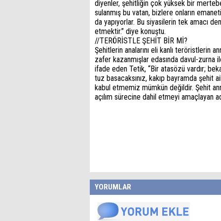
diyenler, şehitliğin çok yüksek bir merteb
sulanmış bu vatan, bizlere onların emaneti
da yapıyorlar. Bu siyasilerin tek amacı de
etmektir.” diye konuştu.
//TERÖRİSTLE ŞEHİT BİR Mİ?
Şehitlerin analarını eli kanlı teröristlerin
zafer kazanmışlar edasında davul-zurna i
ifade eden Tetik, “Bir atasözü vardır; beka
tuz basacaksınız, kakıp bayramda şehit ail
kabul etmemiz mümkün değildir. Şehit anne
açılım sürecine dahil etmeyi amaçlayan adı
YORUMLAR