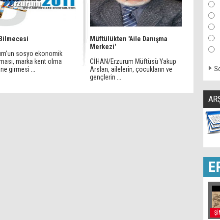
Bilmecesi
Müftülükten 'Aile Danışma
Merkezi'
um’un sosyo ekonomik
nması, marka kent olma
CİHAN/Erzurum Müftüsü Yakup
So
ne girmesi ...
Arslan, ailelerin, çocukların ve
gençlerin ...
AR
E
Şİ