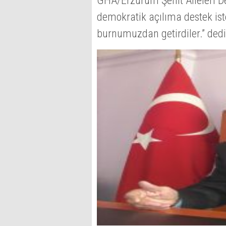
GHA/Erzurum Şehit Aileleri De
demokratik açılıma destek ist
burnumuzdan getirdiler.” dedi