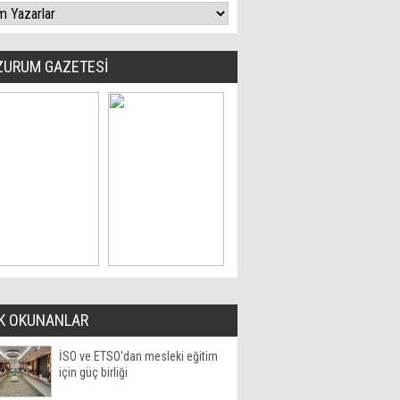
ZURUM GAZETESİ
K OKUNANLAR
İSO ve ETSO'dan mesleki eğitim
için güç birliği