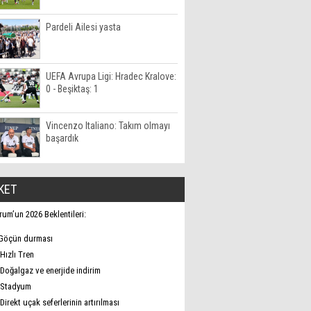
Pardeli Ailesi yasta
UEFA Avrupa Ligi: Hradec Kralove:
0 - Beşiktaş: 1
Vincenzo Italiano: Takım olmayı
başardık
KET
rum’un 2026 Beklentileri:
Göçün durması
Hızlı Tren
Doğalgaz ve enerjide indirim
Stadyum
Direkt uçak seferlerinin artırılması