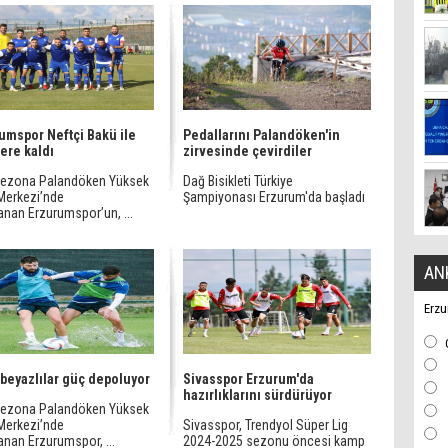
umspor Neftçi Bakü ile
Pedallarını Palandöken'in
ere kaldı
zirvesinde çevirdiler
sezona Palandöken Yüksek
Dağ Bisikleti Türkiye
 Merkezi’nde
Şampiyonası Erzurum'da başladı
anan Erzurumspor’un, ...
AN
Erzu
beyazlılar güç depoluyor
Sivasspor Erzurum'da
hazırlıklarını sürdürüyor
sezona Palandöken Yüksek
 Merkezi’nde
Sivasspor, Trendyol Süper Lig
anan Erzurumspor, ...
2024-2025 sezonu öncesi kamp