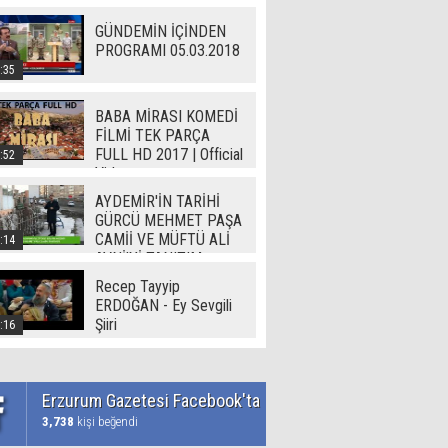
GÜNDEMİN İÇİNDEN
PROGRAMI 05.03.2018
:35
BABA MİRASI KOMEDİ
FİLMİ TEK PARÇA
FULL HD 2017 | Official
:52
Video
AYDEMİR'İN TARİHİ
GÜRCÜ MEHMET PAŞA
CAMİİ VE MÜFTÜ ALİ
:14
AVNİ'Yİ TANITIM
Recep Tayyip
ERDOĞAN - Ey Sevgili
Şiiri
:16
Erzurum Gazetesi Facebook'ta
3,738
kişi beğendi