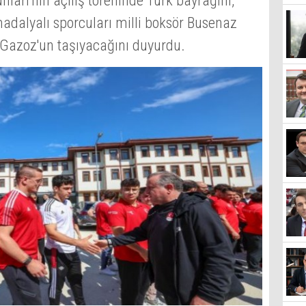
ları'nın açılış töreninde Türk bayrağını,
madalyalı sporcuları milli boksör Busenaz
 Gazoz'un taşıyacağını duyurdu.