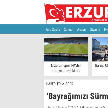
Ana Sayfa
Guncel
Asayiş
Siyaset
Ek
Türkiye
Teknoloji
Erzurumspor FK'dan
Baruş, Ol
stadyum teşekkürü
>
HABERLER
SPOR
‘Bayrağımızı Sürm