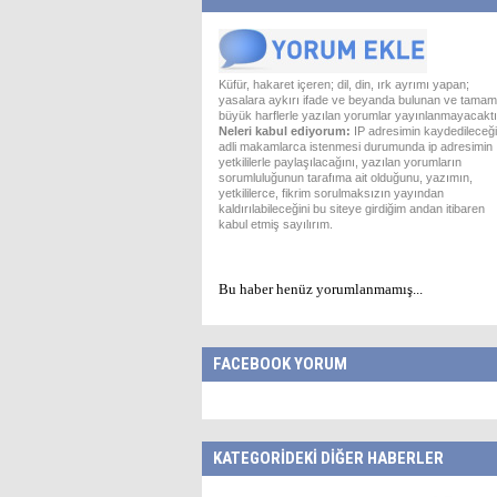
Küfür, hakaret içeren; dil, din, ırk ayrımı yapan;
yasalara aykırı ifade ve beyanda bulunan ve tamam
büyük harflerle yazılan yorumlar yayınlanmayacaktı
Neleri kabul ediyorum:
IP adresimin kaydedileceği
adli makamlarca istenmesi durumunda ip adresimin
yetkililerle paylaşılacağını, yazılan yorumların
sorumluluğunun tarafıma ait olduğunu, yazımın,
yetkililerce, fikrim sorulmaksızın yayından
kaldırılabileceğini bu siteye girdiğim andan itibaren
kabul etmiş sayılırım.
Bu haber henüz yorumlanmamış...
FACEBOOK YORUM
KATEGORİDEKİ DİĞER HABERLER