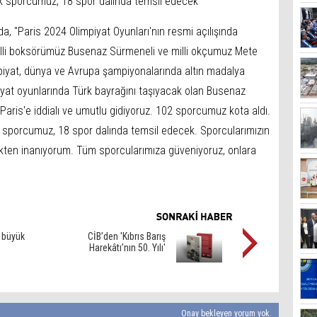
ek sporcumuz, 18 spor dalında temsil edecek"
da, "Paris 2024 Olimpiyat Oyunları'nın resmi açılışında
milli boksörümüz Busenaz Sürmeneli ve milli okçumuz Mete
piyat, dünya ve Avrupa şampiyonalarında altın madalya
piyat oyunlarında Türk bayrağını taşıyacak olan Busenaz
aris'e iddialı ve umutlu gidiyoruz. 102 sporcumuz kota aldı.
k sporcumuz, 18 spor dalında temsil edecek. Sporcularımızın
ekten inanıyorum. Tüm sporcularımıza güveniyoruz, onlara
n büyük
CİB’den 'Kıbrıs Barış
Harekâtı’nın 50. Yılı'
Onay bekleyen yorum yok.