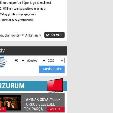
Erzurumspor’un Süper Lige yükselmesi
2. OSB’nin tam kapasiteye ulaşması
Yatay yapılaşmaya geçilmesi
Tarımsal sanayi yatırımları
nuçları göster
Anket arşivi
ŞİV
RZURUM
TAPINAK ŞÖVALYELERİ
TÜRKÇE BELGESEL
TEK PARÇA
MDİ
CANLI İZLE