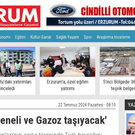
onomi
Eğitim
Kültür-Sanat
Sağlık-Yaşam
Spor
Araştırma İnceleme
tu’daki yatırımları
Erzurum'a, özel eğitim
5’inci Bölgede 36
inceledi
yatırımı
teşvik belges
YA
22 Temmuz 2024 Pazartesi - 08:10
eneli ve Gazoz taşıyacak'