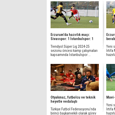
Erzurum’da hazırlık maçı:
Erzur
Sivasspor: 1 İstanbulspor: 1
berab
Trendyol Süper Lig 2024-25
Yeni 
sezonu öncesi kamp çalışmaları
İrtifa
kapsamında İstanbulspor ...
hazırl
Otyakmaz, futbolcu ve teknik
Mavi-
heyetle vedalaştı
Yeni 
Türkiye Futbol Federasyonu'nda
İrtifa
birinci başkanvekili olarak görev
hazırl