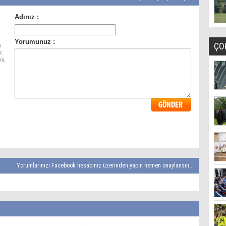
ÇO
ı
r.
ni,
Yorumlarınızı Facebook hesabınız üzerinden yapın hemen onaylansın...