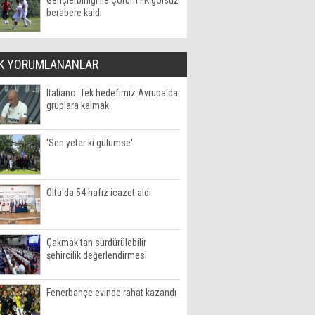
Gençlerbirliği ile Çorum FK golsüz
berabere kaldı
K YORUMLANANLAR
Italiano: Tek hedefimiz Avrupa'da
gruplara kalmak
'Sen yeter ki gülümse'
Oltu'da 54 hafız icazet aldı
Çakmak'tan sürdürülebilir
şehircilik değerlendirmesi
Fenerbahçe evinde rahat kazandı