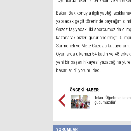
"Oyunlarda ülkemizi 54 kadın ve 48 erk
Bakan Bak konuyla ilgili yaptığı açıklama
yapılacak geçit töreninde bayrağımızı 
Gazoz taşıyacak. İki sporcumuz da olim
kazanarak bizleri gururlandırmıştı. Olim
Sürmeneli ve Mete Gazoz'u kutluyorum. P
Oyunlarda ülkemizi 54 kadın ve 48 erke
yeni bir başarı hikayesi yazacağına yür
başarılar diliyorum" dedi.
Tekin: ‘Öğretmenler e
gücümüzdür’
YORUMLAR