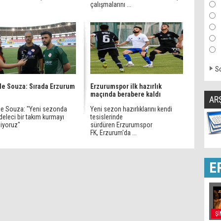
çalışmalarını ...
So
de Souza: Sırada Erzurum
Erzurumspor ilk hazırlık
maçında berabere kaldı
AR
de Souza: "Yeni sezonda
Yeni sezon hazırlıklarını kendi
eleci bir takım kurmayı
tesislerinde
liyoruz"
sürdüren Erzurumspor
FK, Erzurum'da ...
E
Şİ