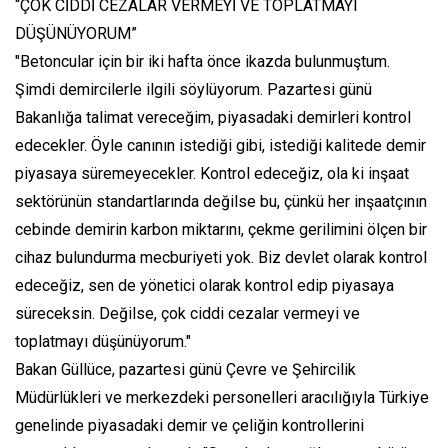
“ÇOK CİDDİ CEZALAR VERMEYİ VE TOPLATMAYI
DÜŞÜNÜYORUM”
"Betoncular için bir iki hafta önce ikazda bulunmuştum.
Şimdi demircilerle ilgili söylüyorum. Pazartesi günü
Bakanlığa talimat vereceğim, piyasadaki demirleri kontrol
edecekler. Öyle canının istediği gibi, istediği kalitede demir
piyasaya süremeyecekler. Kontrol edeceğiz, ola ki inşaat
sektörünün standartlarında değilse bu, çünkü her inşaatçının
cebinde demirin karbon miktarını, çekme gerilimini ölçen bir
cihaz bulundurma mecburiyeti yok. Biz devlet olarak kontrol
edeceğiz, sen de yönetici olarak kontrol edip piyasaya
süreceksin. Değilse, çok ciddi cezalar vermeyi ve
toplatmayı düşünüyorum."
Bakan Güllüce, pazartesi günü Çevre ve Şehircilik
Müdürlükleri ve merkezdeki personelleri aracılığıyla Türkiye
genelinde piyasadaki demir ve çeliğin kontrollerini