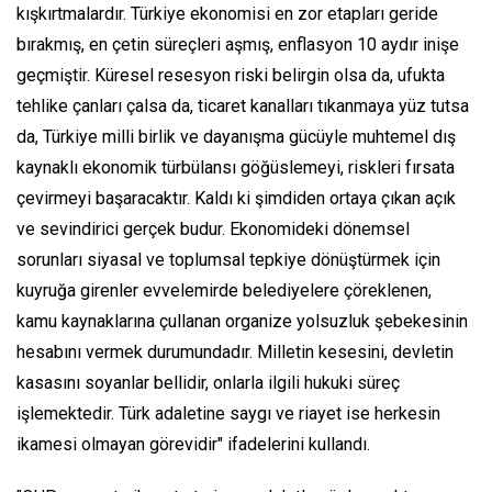
kışkırtmalardır. Türkiye ekonomisi en zor etapları geride
bırakmış, en çetin süreçleri aşmış, enflasyon 10 aydır inişe
geçmiştir. Küresel resesyon riski belirgin olsa da, ufukta
tehlike çanları çalsa da, ticaret kanalları tıkanmaya yüz tutsa
da, Türkiye milli birlik ve dayanışma gücüyle muhtemel dış
kaynaklı ekonomik türbülansı göğüslemeyi, riskleri fırsata
çevirmeyi başaracaktır. Kaldı ki şimdiden ortaya çıkan açık
ve sevindirici gerçek budur. Ekonomideki dönemsel
sorunları siyasal ve toplumsal tepkiye dönüştürmek için
kuyruğa girenler evvelemirde belediyelere çöreklenen,
kamu kaynaklarına çullanan organize yolsuzluk şebekesinin
hesabını vermek durumundadır. Milletin kesesini, devletin
kasasını soyanlar bellidir, onlarla ilgili hukuki süreç
işlemektedir. Türk adaletine saygı ve riayet ise herkesin
ikamesi olmayan görevidir" ifadelerini kullandı.