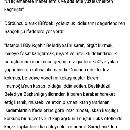
"CHP, emanete ihanet etmiş ve adaletle yüzleşmekten
kaçmıştır"
Dördüncü olarak İBB'deki yolsuzluk iddialarını değerlendiren
Bahçeli şu ifadelere yer verdi:
"İstanbul Büyükşehir Belediyesi’ni saran; örgüt kurmak,
ihaleye fesat karıştırmak, rüşvet ve nitelikli dolandırıcılık
soruşturması mucibince geçtiğimiz günlerde 50’ye yakın
şüphelinin gözaltına alınmasıdır. Görünen odur ki, tuz
kokmuş, belediye yönetimi kokuşmuştur. Ekrem
İmamoğlu’nun kasası olduğu iddia edilen, Beylikdüzü
Belediye Başkanlığı yıllarından itibaren beraber hareket
ettiği; tanık, müşteki ve etkin pişmanlıktan yararlanan
işadamlarının ifadelerine göre imar, ruhsat, iskan karşılığı
korkunç bir rüşvet ve irtikap ağı kurulmuştur. Lüks otellerde
kaçak toplantılar düzenleyenler ortadadır. Saraçhane’den