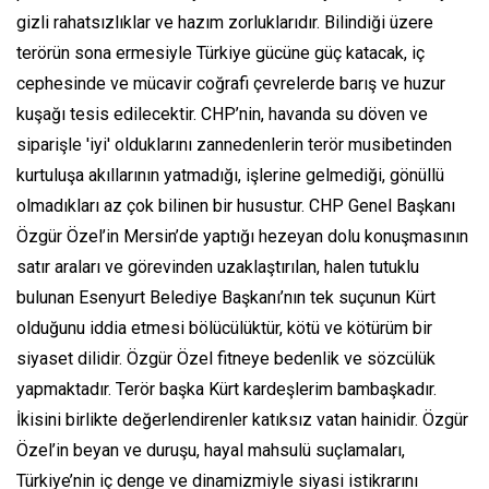
gizli rahatsızlıklar ve hazım zorluklarıdır. Bilindiği üzere
terörün sona ermesiyle Türkiye gücüne güç katacak, iç
cephesinde ve mücavir coğrafi çevrelerde barış ve huzur
kuşağı tesis edilecektir. CHP’nin, havanda su döven ve
siparişle 'iyi' olduklarını zannedenlerin terör musibetinden
kurtuluşa akıllarının yatmadığı, işlerine gelmediği, gönüllü
olmadıkları az çok bilinen bir husustur. CHP Genel Başkanı
Özgür Özel’in Mersin’de yaptığı hezeyan dolu konuşmasının
satır araları ve görevinden uzaklaştırılan, halen tutuklu
bulunan Esenyurt Belediye Başkanı’nın tek suçunun Kürt
olduğunu iddia etmesi bölücülüktür, kötü ve kötürüm bir
siyaset dilidir. Özgür Özel fitneye bedenlik ve sözcülük
yapmaktadır. Terör başka Kürt kardeşlerim bambaşkadır.
İkisini birlikte değerlendirenler katıksız vatan hainidir. Özgür
Özel’in beyan ve duruşu, hayal mahsulü suçlamaları,
Türkiye’nin iç denge ve dinamizmiyle siyasi istikrarını