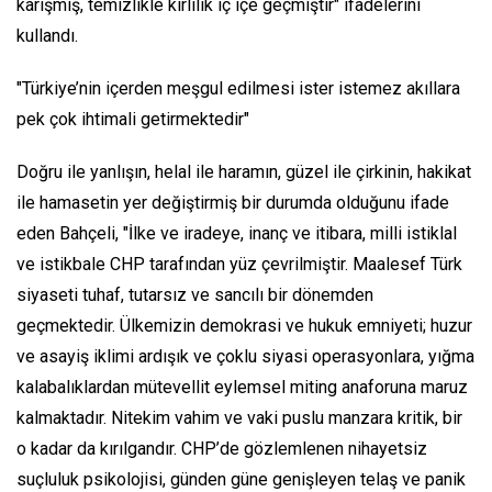
karışmış, temizlikle kirlilik iç içe geçmiştir" ifadelerini
kullandı.
"Türkiye’nin içerden meşgul edilmesi ister istemez akıllara
pek çok ihtimali getirmektedir"
Doğru ile yanlışın, helal ile haramın, güzel ile çirkinin, hakikat
ile hamasetin yer değiştirmiş bir durumda olduğunu ifade
eden Bahçeli, "İlke ve iradeye, inanç ve itibara, milli istiklal
ve istikbale CHP tarafından yüz çevrilmiştir. Maalesef Türk
siyaseti tuhaf, tutarsız ve sancılı bir dönemden
geçmektedir. Ülkemizin demokrasi ve hukuk emniyeti; huzur
ve asayiş iklimi ardışık ve çoklu siyasi operasyonlara, yığma
kalabalıklardan mütevellit eylemsel miting anaforuna maruz
kalmaktadır. Nitekim vahim ve vaki puslu manzara kritik, bir
o kadar da kırılgandır. CHP’de gözlemlenen nihayetsiz
suçluluk psikolojisi, günden güne genişleyen telaş ve panik