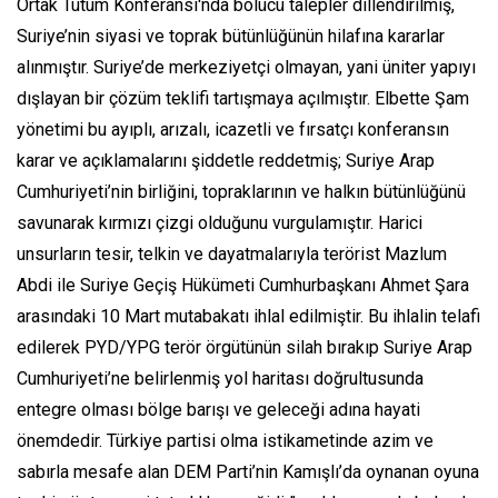
Ortak Tutum Konferansı'nda bölücü talepler dillendirilmiş,
Suriye’nin siyasi ve toprak bütünlüğünün hilafına kararlar
alınmıştır. Suriye’de merkeziyetçi olmayan, yani üniter yapıyı
dışlayan bir çözüm teklifi tartışmaya açılmıştır. Elbette Şam
yönetimi bu ayıplı, arızalı, icazetli ve fırsatçı konferansın
karar ve açıklamalarını şiddetle reddetmiş; Suriye Arap
Cumhuriyeti’nin birliğini, topraklarının ve halkın bütünlüğünü
savunarak kırmızı çizgi olduğunu vurgulamıştır. Harici
unsurların tesir, telkin ve dayatmalarıyla terörist Mazlum
Abdi ile Suriye Geçiş Hükümeti Cumhurbaşkanı Ahmet Şara
arasındaki 10 Mart mutabakatı ihlal edilmiştir. Bu ihlalin telafi
edilerek PYD/YPG terör örgütünün silah bırakıp Suriye Arap
Cumhuriyeti’ne belirlenmiş yol haritası doğrultusunda
entegre olması bölge barışı ve geleceği adına hayati
önemdedir. Türkiye partisi olma istikametinde azim ve
sabırla mesafe alan DEM Parti’nin Kamışlı’da oynanan oyuna