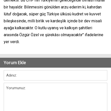
demektir. Bu CHP’nin Türkiye’nin geleceğinde olması muhal
bir hayaldir. Bilinmesini gönülden arzu ederim ki, kahırdan
lütuf doğacak, süper güç Türkiye ülküsü kudret ve kuvvet
bileşkesinde, milli birlik ve kardeşlik içinde bir dev misali
ayağa kalkacaktır. O kutlu uyanış ve kalkışın şahitleri
arasında Özgür Özel ve şürekâsı olmayacaktır" ifadelerine
yer verdi.
Yorum Ekle