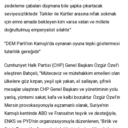
zedeleme çabaları düşmana bile şapka çıkartacak
seviyesizliktedir. Türkler ile Kürtler arasına nifak sokmak
için emre amade bekleyen kim varsa vatan ve millete
doğrultulmuş emperyalist silahtır."
"DEM Parti’nin Kamışlı’da oynanan oyuna tepki göstermesi
tutarlılık gereğidir"
Cumhuriyet Halk Partisi (CHP) Genel Başkanı Özgür Özel'i
eleştiren Bahçeli, "Mütecaviz ve mütehakkim emelleri olan
ülkelere göz kırpan, yeşil ışık yakan, el sallayan, şifreli
mesajlar ulaştıran CHP Genel Başkanı ve yönetiminin yolu
yanlış, yöntemi sakat, kafa ve kalbi bozuktur. Özgür Özel’in
Mersin provokasyonuyla eşzamanlı olarak, Suriye’nin
Kamışlı kentinde ABD ve Fransa’nın teşvik ve desteğiyle,
ENKS ve PYD’nin organizasyonuyla düzenlenen, 'Birlik ve