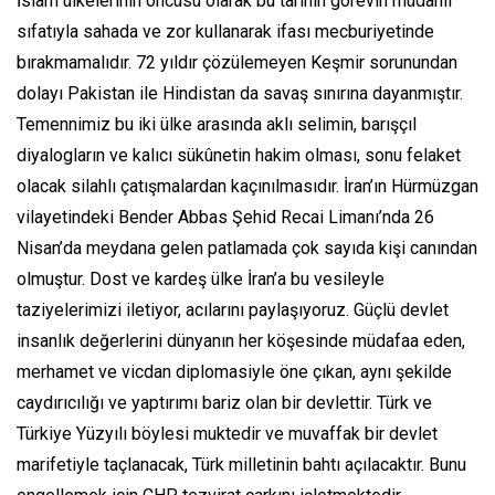
İslam ülkelerinin öncüsü olarak bu tarihin görevin müdahil
sıfatıyla sahada ve zor kullanarak ifası mecburiyetinde
bırakmamalıdır. 72 yıldır çözülemeyen Keşmir sorunundan
dolayı Pakistan ile Hindistan da savaş sınırına dayanmıştır.
Temennimiz bu iki ülke arasında aklı selimin, barışçıl
diyalogların ve kalıcı sükûnetin hakim olması, sonu felaket
olacak silahlı çatışmalardan kaçınılmasıdır. İran’ın Hürmüzgan
vilayetindeki Bender Abbas Şehid Recai Limanı’nda 26
Nisan’da meydana gelen patlamada çok sayıda kişi canından
olmuştur. Dost ve kardeş ülke İran’a bu vesileyle
taziyelerimizi iletiyor, acılarını paylaşıyoruz. Güçlü devlet
insanlık değerlerini dünyanın her köşesinde müdafaa eden,
merhamet ve vicdan diplomasiyle öne çıkan, aynı şekilde
caydırıcılığı ve yaptırımı bariz olan bir devlettir. Türk ve
Türkiye Yüzyılı böylesi muktedir ve muvaffak bir devlet
marifetiyle taçlanacak, Türk milletinin bahtı açılacaktır. Bunu