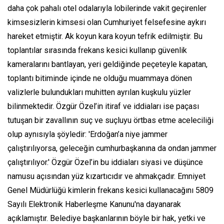
daha çok pahalı otel odalarıyla lobilerinde vakit geçirenler
kimsesizlerin kimsesi olan Cumhuriyet felsefesine aykırı
hareket etmiştir. Ak koyun kara koyun tefrik edilmiştir. Bu
toplantılar sırasında frekans kesici kullanıp güvenlik
kameralarını bantlayan, yeri geldiğinde peçeteyle kapatan,
toplantı bitiminde içinde ne olduğu muammaya dönen
valizlerle bulundukları muhitten ayrılan kuşkulu yüzler
bilinmektedir. Özgür Özel’in itiraf ve iddiaları ise paçası
tutuşan bir zavallının suç ve suçluyu örtbas etme aceleciliği
olup aynısıyla şöyledir: 'Erdoğan’a niye jammer
çalıştırılıyorsa, geleceğin cumhurbaşkanına da ondan jammer
çalıştırılıyor.' Özgür Özel’in bu iddiaları siyasi ve düşünce
namusu açısından yüz kızartıcıdır ve ahmakçadır. Emniyet
Genel Müdürlüğü kimlerin frekans kesici kullanacağını 5809
Sayılı Elektronik Haberleşme Kanunu'na dayanarak
açıklamıştır. Belediye başkanlarının böyle bir hak, yetki ve