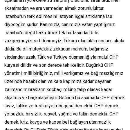
açıklaması yüreklere su serpmiş olsa bile, sıralı tedbirleri
aksatmadan ve ara vermeden almak zorunluluktur.
İstanbul’un terk edilmesini isteyen işgal artıklarına ise
diyeceğim şudur: Kanımızla, canımızla vatan yaptığımız
İstanbul’u değil terk etmek tek bir taşından bile
vazgeçmeyiz, sırt dönmeyiz. Fukara olan aklın sonucu ukala
dildir. Bu dil müteyakkız zekadan mahrum, bağımsız
vicdandan uzak, Türk ve Türkiye düşmanlığıyla malul CHP
kuryesi dilidir ve son derece tehlikelidir. Bugünkü CHP
yönetimi, milli birliğimiz, milli varlığımız ve bağımsızlığımız
üzerinde hesabı olan ve kale kapımıza kadar dayanan
zalimane mihrakların koçbaşı rolüne talip olacak kadar
alçalmış ve başkalaşmıştır. Gelinen bu aşamada CHP demek,
taviz, tahkir ve teslimiyet döngüsü demektir. CHP demek,
yolsuzluk, hırsızlık, rüşvet, yağma ve talan demektir. CHP
demek, kriz, kavga ve kaosa bel bağlayan utanmazlık