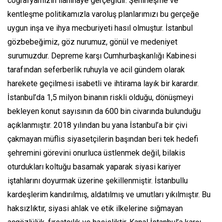
coğrafyamızın ilanihaye gerçeğidir. Şehirleşme ve
kentleşme politikamızla varoluş planlarımızı bu gerçeğe
uygun inşa ve ihya mecburiyeti hasıl olmuştur. İstanbul
gözbebeğimiz, göz nurumuz, gönül ve medeniyet
surumuzdur. Depreme karşı Cumhurbaşkanlığı Kabinesi
tarafından seferberlik ruhuyla ve acil gündem olarak
harekete geçilmesi isabetli ve ihtirama layık bir karardır.
İstanbul’da 1,5 milyon binanın riskli olduğu, dönüşmeyi
bekleyen konut sayısının da 600 bin civarında bulunduğu
açıklanmıştır. 2018 yılından bu yana İstanbul’a bir çivi
çakmayan müflis siyasetçilerin başından beri tek hedefi
şehremini görevini onurluca üstlenmek değil, bilakis
oturdukları koltuğu basamak yaparak siyasi kariyer
iştahlarını doyurmak üzerine şekillenmiştir. İstanbullu
kardeşlerim kandırılmış, aldatılmış ve umutları yıkılmıştır. Bu
haksızlıktır, siyasi ahlak ve etik ilkelerine sığmayan