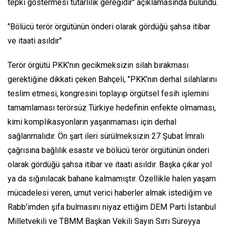
tepki göstermesi tutarlılık gereğidir" açıklamasında bulundu.
"Bölücü terör örgütünün önderi olarak gördüğü şahsa itibar
ve itaati asıldır"
Terör örgütü PKK'nın gecikmeksizin silah bırakması
gerektiğine dikkati çeken Bahçeli, "PKK’nın derhal silahlarını
teslim etmesi, kongresini toplayıp örgütsel fesih işlemini
tamamlaması terörsüz Türkiye hedefinin enfekte olmaması,
kimi komplikasyonların yaşanmaması için derhal
sağlanmalıdır. Ön şart ileri sürülmeksizin 27 Şubat İmralı
çağrısına bağlılık esastır ve bölücü terör örgütünün önderi
olarak gördüğü şahsa itibar ve itaati asıldır. Başka çıkar yol
ya da sığınılacak bahane kalmamıştır. Özellikle halen yaşam
mücadelesi veren, umut verici haberler almak istediğim ve
Rabb'imden şifa bulmasını niyaz ettiğim DEM Parti İstanbul
Milletvekili ve TBMM Başkan Vekili Sayın Sırrı Süreyya