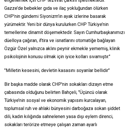
engellemek için CHP tezvirat çarkını işletmektedir.
Gazze’de bebekler gıda ve ilaç yokluğundan ölürken
CHP’nin gündemi Siyonizm’in ayak izlerine basarak
yürümektir. Yeni bir dünya kurulurken CHP Türkiye’nin
temellerine dinamit döşemektedir. Sayın Cumhurbaşkanımızı
düelloya çağıran, iftira ve isnatlarını otomatiğe bağlayan
Özgür Özel yalnızca aklını peynir ekmekle yememiş, klinik
psikolojinin konusu olmak için iyice kolları sıvamıştır."
"Milletin kesesini, devletin kasasını soyanlar bellidir"
Bir başka madde olarak CHP'nin sokakları dizayn etme
çabasında olduğunu belirten Bahçeli, "Üçüncü olarak
Türkiye’nin sosyal ve ekonomik yapısını kurcalayan,
toplumsal ruh ve ahlaki bünyesini darboğaza sokan şiddet
dili, kadın kılığında sahnelenen yasa dışı eylem direnci,
sokakları terörize etmeye çalışan zaman ayarlı