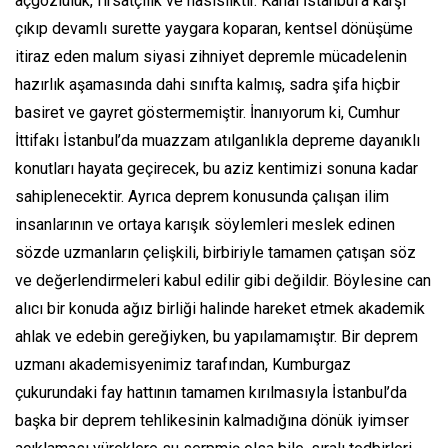
açgözlülük, fırsatçılık ve hasisliktir. Kanal İstanbul’a karşı
çıkıp devamlı surette yaygara koparan, kentsel dönüşüme
itiraz eden malum siyasi zihniyet depremle mücadelenin
hazırlık aşamasında dahi sınıfta kalmış, sadra şifa hiçbir
basiret ve gayret göstermemiştir. İnanıyorum ki, Cumhur
İttifakı İstanbul’da muazzam atılganlıkla depreme dayanıklı
konutları hayata geçirecek, bu aziz kentimizi sonuna kadar
sahiplenecektir. Ayrıca deprem konusunda çalışan ilim
insanlarının ve ortaya karışık söylemleri meslek edinen
sözde uzmanların çelişkili, birbiriyle tamamen çatışan söz
ve değerlendirmeleri kabul edilir gibi değildir. Böylesine can
alıcı bir konuda ağız birliği halinde hareket etmek akademik
ahlak ve edebin gereğiyken, bu yapılamamıştır. Bir deprem
uzmanı akademisyenimiz tarafından, Kumburgaz
çukurundaki fay hattının tamamen kırılmasıyla İstanbul’da
başka bir deprem tehlikesinin kalmadığına dönük iyimser