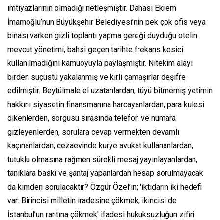
imtiyazlarının olmadığı netleşmiştir. Dahası Ekrem
İmamoğlu’nun Büyükşehir Belediyesi’nin pek çok ofis veya
binası varken gizli toplantı yapma gereği duyduğu otelin
mevcut yönetimi, bahsi geçen tarihte frekans kesici
kullanılmadığını kamuoyuyla paylaşmıştır. Nitekim alayı
birden suçüstü yakalanmış ve kirli çamaşırlar deşifre
edilmiştir. Beytülmale el uzatanlardan, tüyü bitmemiş yetimin
hakkını siyasetin finansmanına harcayanlardan, para kulesi
dikenlerden, sorgusu sırasında telefon ve numara
gizleyenlerden, sorulara cevap vermekten devamlı
kaçınanlardan, cezaevinde kurye avukat kullananlardan,
tutuklu olmasına rağmen sürekli mesaj yayınlayanlardan,
tanıklara baskı ve şantaj yapanlardan hesap sorulmayacak
da kimden sorulacaktır? Özgür Özel’in; 'iktidarın iki hedefi
var: Birincisi milletin iradesine çökmek, ikincisi de
İstanbul’un rantına çökmek' ifadesi hukuksuzluğun zifiri