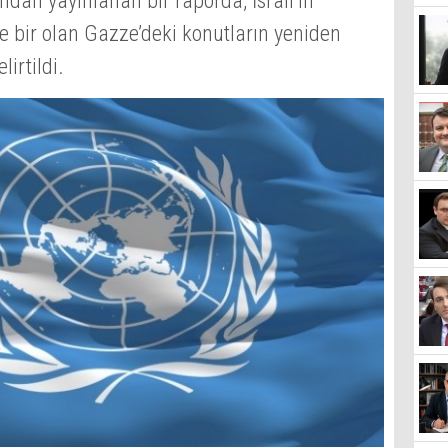
ından yayınlanan bir raporda, İsrail’in
 bir olan Gazze’deki konutların yeniden
lirtildi.