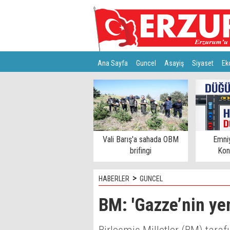
Ana Sayfa
Guncel
Asayiş
Siyaset
Ek
Türkiye
Teknoloji
Vali Barış'a sahada OBM
Emni
brifingi
Kon
>
HABERLER
GUNCEL
BM: 'Gazze’nin yen