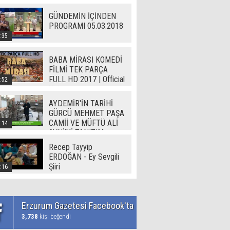
GÜNDEMİN İÇİNDEN
PROGRAMI 05.03.2018
:35
BABA MİRASI KOMEDİ
FİLMİ TEK PARÇA
FULL HD 2017 | Official
:52
Video
AYDEMİR'İN TARİHİ
GÜRCÜ MEHMET PAŞA
CAMİİ VE MÜFTÜ ALİ
:14
AVNİ'Yİ TANITIM
Recep Tayyip
ERDOĞAN - Ey Sevgili
Şiiri
:16
Erzurum Gazetesi Facebook'ta
3,738
kişi beğendi