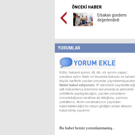
Erbakan gündemi
değerlendirdi
YORUMLAR
Küfür, hakaret içeren; dil, din, ırk ayrımı yapan;
yasalara aykırı ifade ve beyanda bulunan ve tamam
büyük harflerle yazılan yorumlar yayınlanmayacaktı
Neleri kabul ediyorum:
IP adresimin kaydedileceği
adli makamlarca istenmesi durumunda ip adresimin
yetkililerle paylaşılacağını, yazılan yorumların
sorumluluğunun tarafıma ait olduğunu, yazımın,
yetkililerce, fikrim sorulmaksızın yayından
kaldırılabileceğini bu siteye girdiğim andan itibaren
kabul etmiş sayılırım.
Bu haber henüz yorumlanmamış...