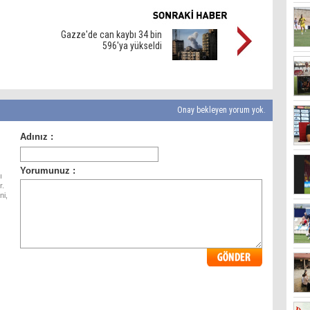
Gazze'de can kaybı 34 bin
596'ya yükseldi
Onay bekleyen yorum yok.
ı
r.
ni,