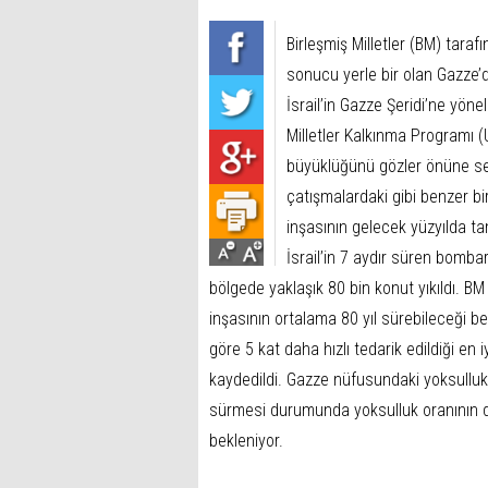
Birleşmiş Milletler (BM) taraf
sonucu yerle bir olan Gazze’de
İsrail’in Gazze Şeridi’ne yöneli
Milletler Kalkınma Programı 
büyüklüğünü gözler önüne s
çatışmalardaki gibi benzer b
inşasının gelecek yüzyılda t
İsrail’in 7 aydır süren bomba
bölgede yaklaşık 80 bin konut yıkıldı. B
inşasının ortalama 80 yıl sürebileceği be
göre 5 kat daha hızlı tedarik edildiği en
kaydedildi. Gazze nüfusundaki yoksulluk o
sürmesi durumunda yoksulluk oranının d
bekleniyor.