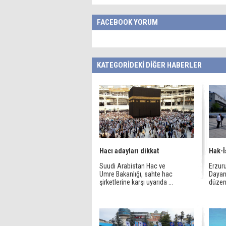
FACEBOOK YORUM
KATEGORİDEKİ DİĞER HABERLER
Hacı adayları dikkat
Hak-İ
Suudi Arabistan Hac ve
Erzur
Umre Bakanlığı, sahte hac
Dayan
şirketlerine karşı uyarıda ...
düzenl