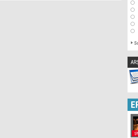
So
AR
E
Şİ