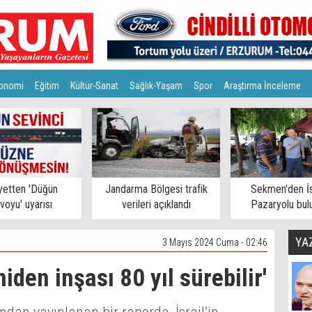
onomi
Eğitim
Kültür-Sanat
Sağlık-Yaşam
Spor
Araştırma İnceleme
yetten 'Düğün
Jandarma Bölgesi trafik
Sekmen'den İs
voyu' uyarısı
verileri açıklandı
Pazaryolu bul
YA
3 Mayıs 2024 Cuma - 02:46
iden inşası 80 yıl sürebilir'