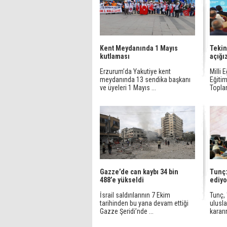
Kent Meydanında 1 Mayıs
Tekin
kutlaması
açığı
Erzurum’da Yakutiye kent
Milli 
meydanında 13 sendika başkanı
Eğitim
ve üyeleri 1 Mayıs ...
Toplan
Gazze’de can kaybı 34 bin
Tunç:
488’e yükseldi
ediyo
İsrail saldırılarının 7 Ekim
Tunç,
tarihinden bu yana devam ettiği
ulusla
Gazze Şeridi’nde ...
kararı