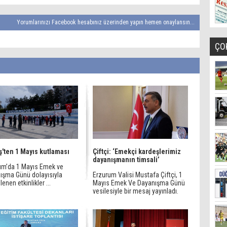
Yorumlarınızı Facebook hesabınız üzerinden yapın hemen onaylansın...
ÇO
ş'ten 1 Mayıs kutlaması
Çiftçi: ‘Emekçi kardeşlerimiz
dayanışmanın timsali’
um’da 1 Mayıs Emek ve
ışma Günü dolayısıyla
Erzurum Valisi Mustafa Çiftçi, 1
enen etkinlikler ...
Mayıs Emek Ve Dayanışma Günü
vesilesiyle bir mesaj yayınladı.