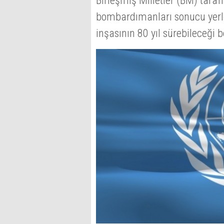
Birleşmiş Milletler (BM) taraf
bombardımanları sonucu yerle
inşasının 80 yıl sürebileceği be