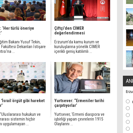
: ‘Her türlü öneriye
Çiftçi’den CİMER
z’
değerlendirmesi
Eğitim Bakanı Yusuf Tekin,
Erzurum’da kamu kurum ve
 Fakültesi Dekanları İstişare
kuruluşlarına yönelik CİMER
tısı'na ...
içerikli geniş katılımlı ...
AN
Erzu
 'İsrail örgüt gibi hareket
Yurtsever: “Ermeniler tarihi
r'
çarpıtıyorlar’
 "Uluslararası hukukun ve
Yurtsever, 'Ermeni diaspora ve
rarası sistemin hiçbir
işbirliği yapan çevrelerin 1915
nı uygulamayan ...
Olaylarını ...