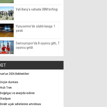
Vali Barış'a sahada OBM brifingi
Yunusemre'de silahlı kavga: 1
yaralı
Samsunspor'da 8 oyuncu gitti, 7
oyuncu geldi
KET
rum’un 2026 Beklentileri:
Göçün durması
Hızlı Tren
Doğalgaz ve enerjide indirim
Stadyum
Direkt uçak seferlerinin artırılması