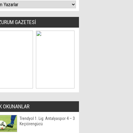
ZURUM GAZETESİ
K OKUNANLAR
Trendyol 1. Lig: Antalyaspor 4 – 3
Keçiörengücü