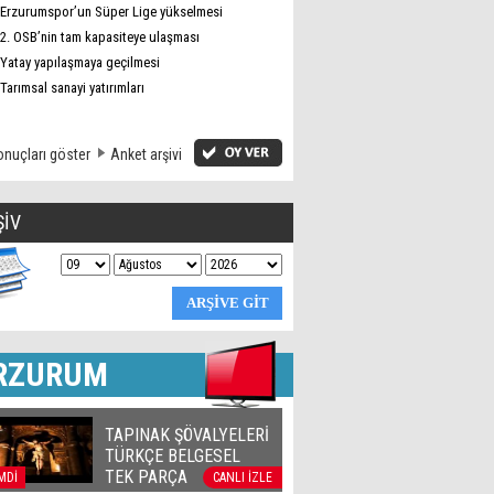
Erzurumspor’un Süper Lige yükselmesi
2. OSB’nin tam kapasiteye ulaşması
Yatay yapılaşmaya geçilmesi
Tarımsal sanayi yatırımları
nuçları göster
Anket arşivi
ŞİV
RZURUM
TAPINAK ŞÖVALYELERİ
TÜRKÇE BELGESEL
TEK PARÇA
MDİ
CANLI İZLE