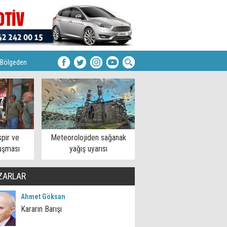
Bölgeden
pir ve
Meteorolojiden sağanak
uşması
yağış uyarısı
ZARLAR
Ahmet Göksan
Kararın Barışı