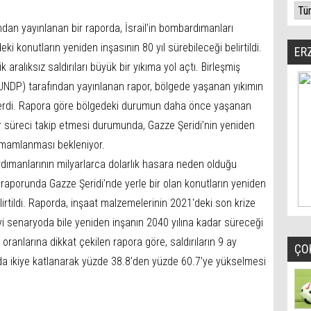
ından yayınlanan bir raporda, İsrail’in bombardımanları
ki konutların yeniden inşasının 80 yıl sürebileceği belirtildi.
ER
k aralıksız saldırıları büyük bir yıkıma yol açtı. Birleşmiş
(UNDP) tarafından yayınlanan rapor, bölgede yaşanan yıkımın
erdi. Rapora göre bölgedeki durumun daha önce yaşanan
ir süreci takip etmesi durumunda, Gazze Şeridi’nin yeniden
amamlanması bekleniyor.
rdımanlarının milyarlarca dolarlık hasara neden olduğu
M raporunda Gazze Şeridi’nde yerle bir olan konutların yeniden
lirtildi. Raporda, inşaat malzemelerinin 2021'deki son krize
 iyi senaryoda bile yeniden inşanın 2040 yılına kadar süreceği
ranlarına dikkat çekilen rapora göre, saldırıların 9 ay
ÇO
a ikiye katlanarak yüzde 38.8’den yüzde 60.7’ye yükselmesi